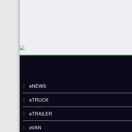
eNEWS
eTRUCK
eTRAILER
eVAN