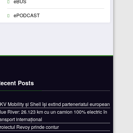
eBUS
ePODCAST
ecent Posts
KV Mobility și Shell își extind parteneriatul european
lue River: 26.123 km cu un camion 100% electric în
ransport internațional
roiectul Revoy prinde contur