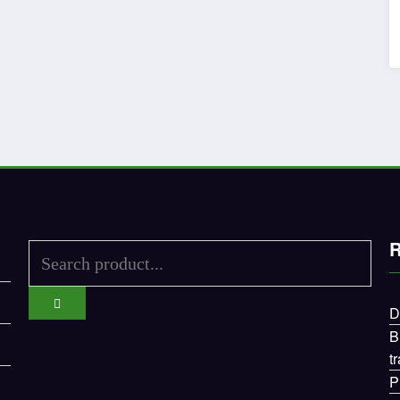
R
D
B
t
P