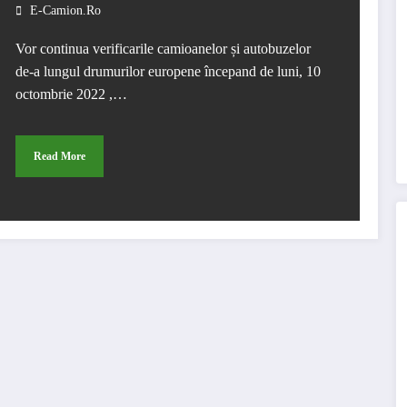
Truck&Bus
E-Camion.ro
Vor continua verificarile camioanelor și autobuzelor
de-a lungul drumurilor europene începand de luni, 10
octombrie 2022 ,…
Read More