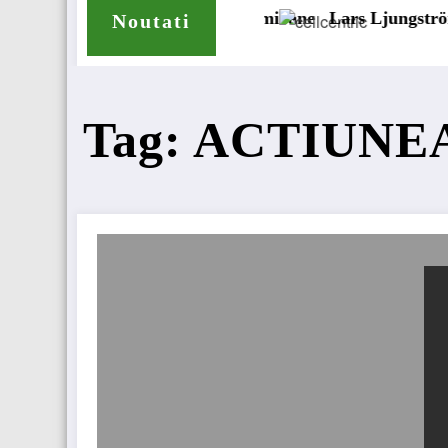
de anvelope pentru camioane
Lars Ljungström a fost numit
Noutati
Tag: ACTIUN