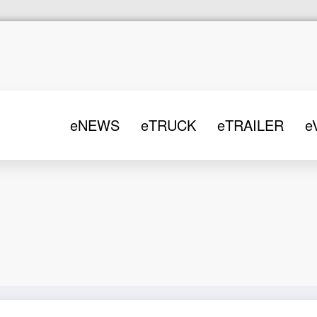
eNEWS
eTRUCK
eTRAILER
e