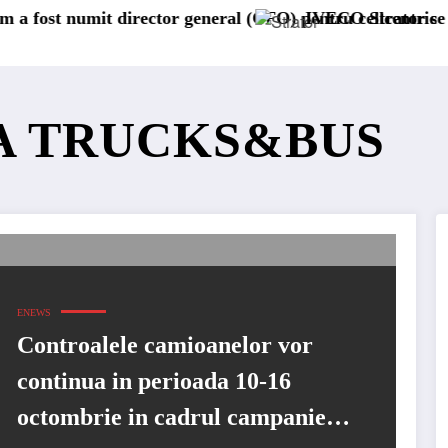
 director general (CFO) pentru cellcentric
IVECO Strator se întoarce
EA TRUCKS&BUS
ENEWS
Controalele camioanelor vor
continua in perioada 10-16
octombrie in cadrul campaniei