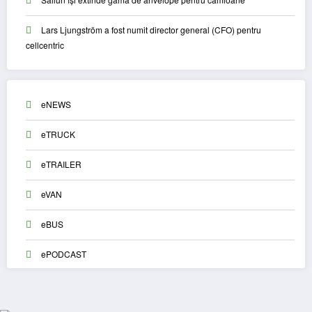
Lars Ljungström a fost numit director general (CFO) pentru
cellcentric
eNEWS
eTRUCK
eTRAILER
eVAN
eBUS
ePODCAST