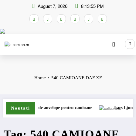
Skip
August 7, 2026
8:13:56 PM
to
content
Home
540 CAMIOANE DAF XF
i extinde gama de anvelope pentru camioane
Lars Ljungström a 
Noutati
Tag: 540 CAMIOANE