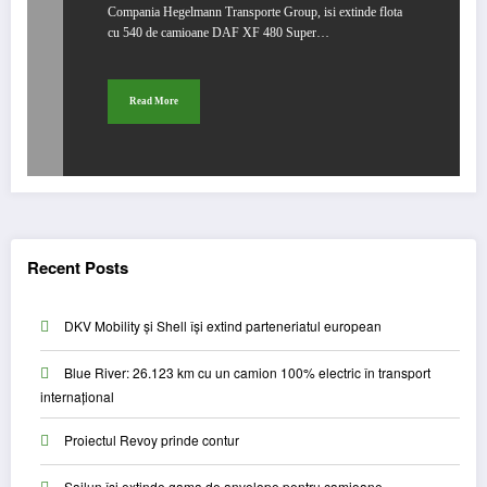
Compania Hegelmann Transporte Group, isi extinde flota
cu 540 de camioane DAF XF 480 Super…
Read More
Recent Posts
DKV Mobility și Shell își extind parteneriatul european
Blue River: 26.123 km cu un camion 100% electric în transport
internațional
Proiectul Revoy prinde contur
Sailun își extinde gama de anvelope pentru camioane