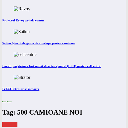
Proiectul Revoy prinde contur
Sailun își extinde gama de anvelope pentru camioane
Lars Ljungström a fost numit director general (CFO) pentru cellcentric
IVECO Strator se întoarce
Tag: 500 CAMIOANE NOI
eNEWS