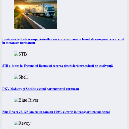
Două asociații ale transportatorilor cer transformarea schemei de compensare a accizei
în mecanism permanent
STB a depus la Tribunalul București cererea deschiderii procedurii de insolvență
DKV Mobility și Shell își extind parteneriatul european
Blue River: 26.123 km cu un camion 100% electric în transport internațional