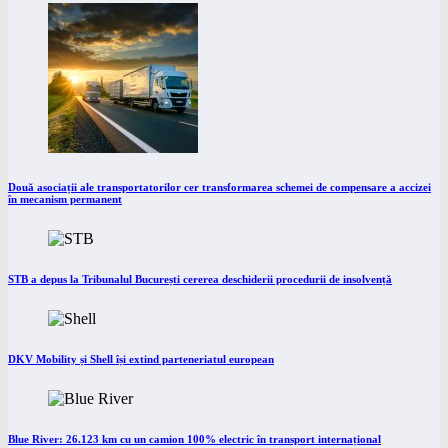
Două asociații ale transportatorilor cer transformarea schemei de compensare a accizei
în mecanism permanent
STB a depus la Tribunalul București cererea deschiderii procedurii de insolvență
DKV Mobility și Shell își extind parteneriatul european
Blue River: 26.123 km cu un camion 100% electric în transport internațional