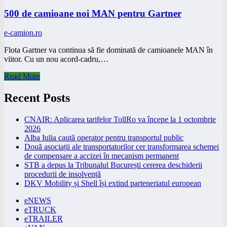
500 de camioane noi MAN pentru Gartner
e-camion.ro
Flota Gartner va continua să fie dominată de camioanele MAN în
viitor. Cu un nou acord-cadru,…
Read More
Recent Posts
CNAIR: Aplicarea tarifelor TollRo va începe la 1 octombrie
2026
Alba Iulia caută operator pentru transportul public
Două asociații ale transportatorilor cer transformarea schemei
de compensare a accizei în mecanism permanent
STB a depus la Tribunalul București cererea deschiderii
procedurii de insolvență
DKV Mobility și Shell își extind parteneriatul european
eNEWS
eTRUCK
eTRAILER