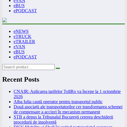
eVAN
eBUS
ePODCAST
eNEWS
eTRUCK
eTRAILER
eVAN
eBUS
ePODCAST
Recent Posts
CNAIR: Aplicarea tarifelor TollRo va începe la 1 octombrie
2026
Alba Iulia caută operator pentru transportul public
Două asociații ale transportatorilor cer transformarea schemei
de compensare a accizei în mecanism permanent
STB a depus la Tribunalul București cererea deschiderii
procedurii de insolvență