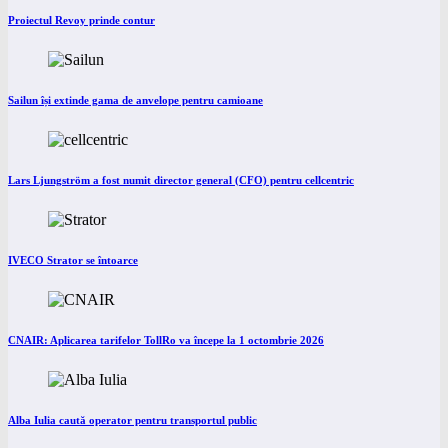
Proiectul Revoy prinde contur
Sailun își extinde gama de anvelope pentru camioane
Lars Ljungström a fost numit director general (CFO) pentru cellcentric
IVECO Strator se întoarce
CNAIR: Aplicarea tarifelor TollRo va începe la 1 octombrie 2026
Alba Iulia caută operator pentru transportul public