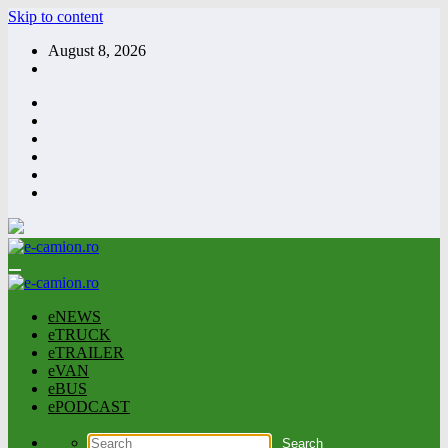
Skip to content
August 8, 2026
eNEWS
eTRUCK
eTRAILER
eVAN
eBUS
ePODCAST