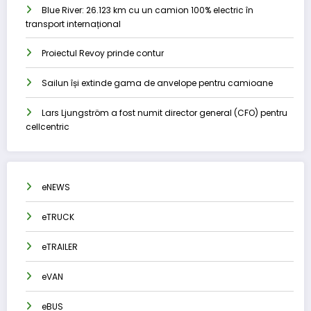
Blue River: 26.123 km cu un camion 100% electric în
transport internațional
Proiectul Revoy prinde contur
Sailun își extinde gama de anvelope pentru camioane
Lars Ljungström a fost numit director general (CFO) pentru
cellcentric
eNEWS
eTRUCK
eTRAILER
eVAN
eBUS