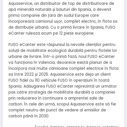
Aquaservice, un distribuitor de top de distribuitoare de
apă minerală naturală și băuturi din Spania, a devenit
prima companie din țara din sudul Europei care
încorporează camionul ușor, complet electric, în flota sa
de distribuție urbană. Cu o primă livrare în Spania, FUSO
eCanter rulează acum pe 12 piețe europene.
FUSO eCanter este răspunsul la nevoile clienților pentru
soluții de mobilitate ecologică durabilă pentru flotele lor
urbane de livrare. Într-o primă fază, noul FUSO eCanter
va funcționa în Valencia, deoarece există planuri de a
încorpora mai multe camioane complet electrice în flota
sa între 2022 și 2025. Aquaservice este deja un client
FUSO fidel cu 110 vehicule FUSO în operațiuni în toată
Spania. Adăugarea FUSO eCanter reprezintă un următor
pas către strategia de mobilitate durabilă a companiei
prin reducerea în continuare a amprentei sale de
carbon. În cele din urmă, scopul Aquaservice este să fie
complet neutru din punct de vedere al emisiilor de
carbon până în 2030.