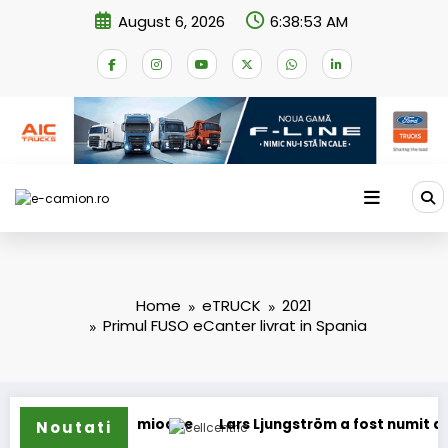
Skip
August 6, 2026
6:38:53 AM
to
content
Home
eTRUCK
2021
Primul FUSO eCanter livrat in Spania
tru camioane
Lars Ljungström a fost numit director general
Noutati