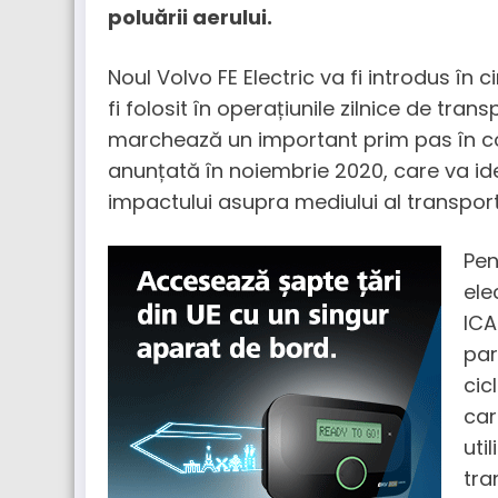
poluării aerului.
Noul Volvo FE Electric va fi introdus în 
fi folosit în operațiunile zilnice de tra
marchează un important prim pas în co
anunțată în noiembrie 2020, care va iden
impactului asupra mediului al transport
Pen
ele
ICA
par
cic
car
uti
tra