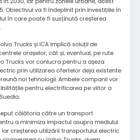
ă în 2030, iar pentru zonele urbane, acest
 Obiectivul va fi îndeplinit prin investițiile în
lui în care poate fi susținută creșterea
.
lvo Trucks și ICA implică soluții de
centrele orașelor, cât și, eventual, pe rute
olvo Trucks vor conlucra pentru a așeza
ectric prin utilizarea ofertelor deja existente
împreună noi tehnologii. Ambele companii vor
litățile pentru electrificarea pe viitor a
 Suedia.
eput călătoria către un transport
 pentru a minimiza impactul asupra mediului
iar creșterea utilizării transportului electric
in cooperarea cu Volvo Trucks, avem