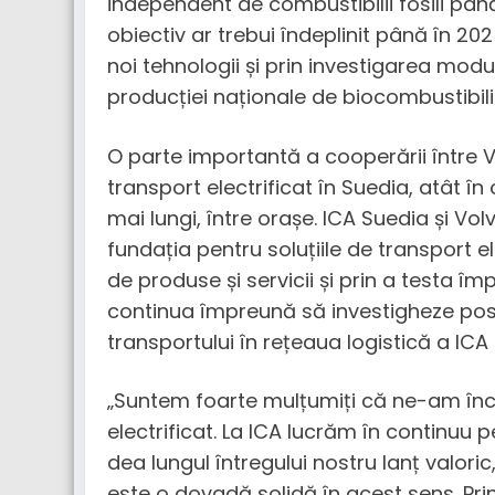
independent de combustibilii fosili pân
obiectiv ar trebui îndeplinit până în 2025.
noi tehnologii și prin investigarea modu
producției naționale de biocombustibili
O parte importantă a cooperării între Vo
transport electrificat în Suedia, atât în 
mai lungi, între orașe. ICA Suedia și V
fundația pentru soluțiile de transport el
de produse și servicii și prin a testa 
continua împreună să investigheze posibi
transportului în rețeaua logistică a ICA
„Suntem foarte mulțumiți că ne-am înc
electrificat. La ICA lucrăm în continuu
dea lungul întregului nostru lanț valoric, 
este o dovadă solidă în acest sens. Pr