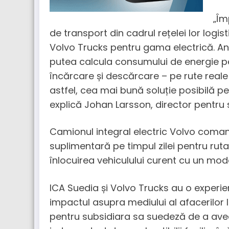
„Îm
de transport din cadrul rețelei lor logist
Volvo Trucks pentru gama electrică. Ana
putea calcula consumului de energie pen
încărcare și descărcare – pe rute reale și
astfel, cea mai bună soluție posibilă pen
explică Johan Larsson, director pentru so
Camionul integral electric Volvo coman
suplimentară pe timpul zilei pentru rut
înlocuirea vehiculului curent cu un mode
ICA Suedia și Volvo Trucks au o experie
impactul asupra mediului al afacerilor l
pentru subsidiara sa suedeză de a ave