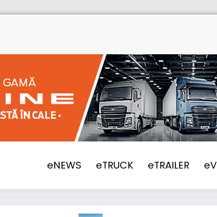
o Trucks furnizează un camion integral electr
eNEWS
eTRUCK
eTRAILER
e