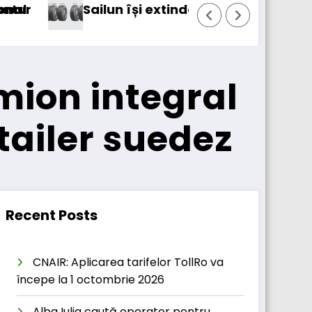
 gama de anvelope pentru camioane
Lars Ljungström a fost
mion integral
tailer suedez
Recent Posts
CNAIR: Aplicarea tarifelor TollRo va
începe la 1 octombrie 2026
Alba Iulia caută operator pentru