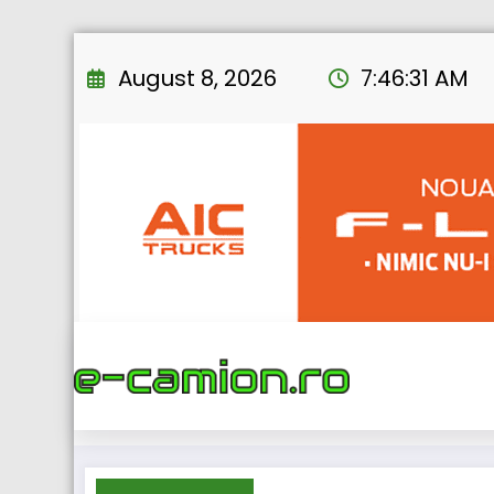
Skip
to
August 8, 2026
7:46:32 AM
content
Home
eTRUCK
2021
Volv