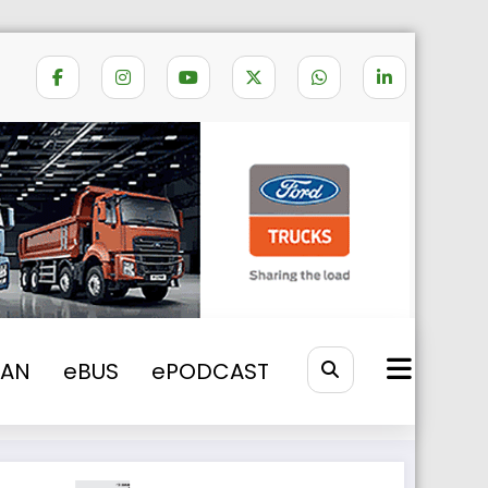
ic celui mai important retailer suedez
VAN
eBUS
ePODCAST