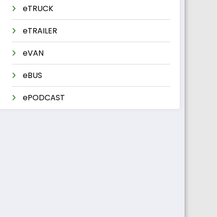
eTRUCK
eTRAILER
eVAN
eBUS
ePODCAST