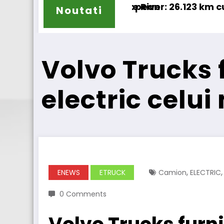
an
ver: 26.123 km cu un camion 100% electric în tra
Proiectul
Noutati
Volvo Trucks 
electric celu
,
ENEWS
ETRUCK
Camion
ELECTRIC
0 Comments