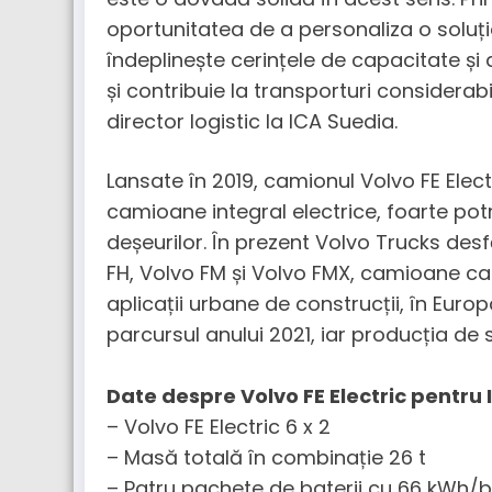
oportunitatea de a personaliza o soluți
îndeplinește cerințele de capacitate ș
și contribuie la transporturi considera
director logistic la ICA Suedia.
Lansate în 2019, camionul Volvo FE Electr
camioane integral electrice, foarte potr
deșeurilor. În prezent Volvo Trucks de
FH, Volvo FM și Volvo FMX, camioane care
aplicații urbane de construcții, în Eu
parcursul anului 2021, iar producția de s
Date despre Volvo FE Electric pentru
– Volvo FE Electric 6 x 2
– Masă totală în combinație 26 t
– Patru pachete de baterii cu 66 kWh/b