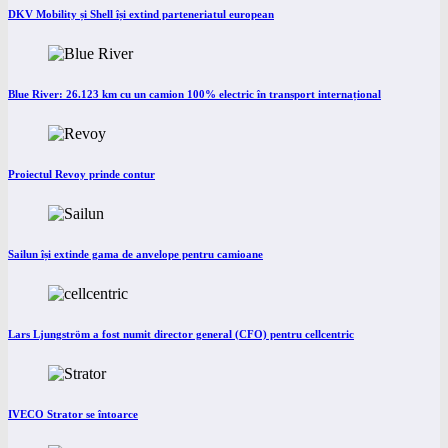
DKV Mobility și Shell își extind parteneriatul european
Blue River: 26.123 km cu un camion 100% electric în transport internațional
Proiectul Revoy prinde contur
Sailun își extinde gama de anvelope pentru camioane
Lars Ljungström a fost numit director general (CFO) pentru cellcentric
IVECO Strator se întoarce