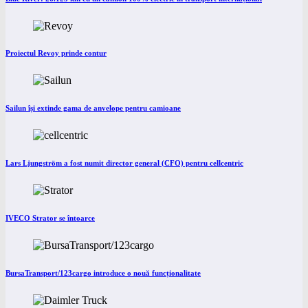
Proiectul Revoy prinde contur
Sailun își extinde gama de anvelope pentru camioane
Lars Ljungström a fost numit director general (CFO) pentru cellcentric
IVECO Strator se întoarce
BursaTransport/123cargo introduce o nouă funcționalitate