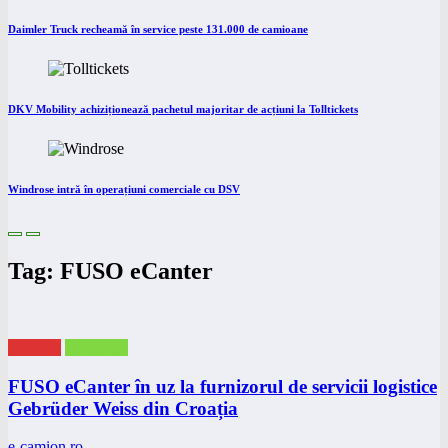
Daimler Truck recheamă în service peste 131.000 de camioane
DKV Mobility achiziționează pachetul majoritar de acțiuni la Tolltickets
Windrose intră în operațiuni comerciale cu DSV
Tag: FUSO eCanter
eNEWS
eTRUCK
FUSO eCanter în uz la furnizorul de servicii logistice
Gebrüder Weiss din Croația
e-camion.ro