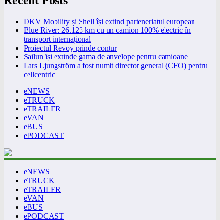
Recent Posts
DKV Mobility și Shell își extind parteneriatul european
Blue River: 26.123 km cu un camion 100% electric în
transport internațional
Proiectul Revoy prinde contur
Sailun își extinde gama de anvelope pentru camioane
Lars Ljungström a fost numit director general (CFO) pentru
cellcentric
eNEWS
eTRUCK
eTRAILER
eVAN
eBUS
ePODCAST
eNEWS
eTRUCK
eTRAILER
eVAN
eBUS
ePODCAST