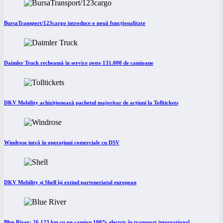
BursaTransport/123cargo introduce o nouă funcționalitate
Daimler Truck recheamă în service peste 131.000 de camioane
DKV Mobility achiziționează pachetul majoritar de acțiuni la Tolltickets
Windrose intră în operațiuni comerciale cu DSV
DKV Mobility și Shell își extind parteneriatul european
Blue River: 26.123 km cu un camion 100% electric în transport internațional