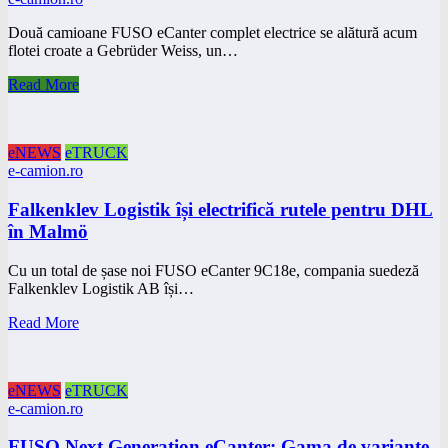
Două camioane FUSO eCanter complet electrice se alătură acum
flotei croate a Gebrüder Weiss, un…
Read More
eNEWS
eTRUCK
e-camion.ro
Falkenklev Logistik își electrifică rutele pentru DHL
în Malmö
Cu un total de șase noi FUSO eCanter 9C18e, compania suedeză
Falkenklev Logistik AB își…
Read More
eNEWS
eTRUCK
e-camion.ro
FUSO Next Generation eCanter: Gama de variante