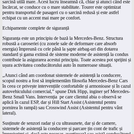
sarcină utilă mare. Acest lucru înseamnă că, chiar și atunci când este
încărcat, se conduce cu o mare stabilitate. Tourer este optimizat
pentru transportul de pasageri cu o sarcină redusă și este astfel
echipat cu un accent mai mare pe confort.
Echipamente complete de siguranță
Siguranța este un principiu de bază la Mercedes-Benz. Structura
robustă a caroseriei (cu zonele sale de deformare care absorb
energia) împreună cu cele până la șapte airbag-uri din dotarea
standard și gama extinsă de sisteme moderne de asistență la condus
contribuie la asigurarea acestui principiu. Toate acestea pot sprijini și
ușura activitatea conducătorului auto în numeroase situații.
„Atunci când am coordonat sistemele de asistență la conducere,
scopul nostru a fost să implementăm filosofia Mercedes-Benz Cars
în ceea ce privește intervențiile confortabile și armonioase și în cazul
autovehiculului comercial,” spune Dirk Hipp, inginer șef Mercedes-
Benz Small Vans. Intervenția pe care clientul abia o observă se
aplică în cazul ESP, dar și Hill Start Assist (Asistentul pentru
pornirea în rampă) sau Crosswind Assist (Asistentul pentru vânt
lateral).
Susținute de senzori radar și cu ultrasunete, dar și de camere,
sistemele de asistență la conducere și parcare țin cont de trafic și
împrejurimi și, dacă este necesar, avertizează sau asistă conducătorul