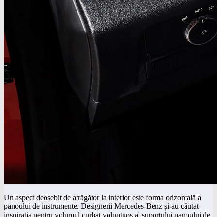
Un aspect deosebit de atrăgător la interior este forma orizontală a
panoului de instrumente. Designerii Mercedes-Benz și-au căutat
inspirația pentru volumul curbat voluptuos al suportului panoului de