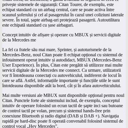
privește sistemele de siguranță: Citan Tourer, de exemplu, este
echipat standard cu un airbag central, care se poate activa între
scaunul șoferului și cel al pasagerului în cazul unei coliziuni laterale
severe. În total, șapte airbag-uri protejează pasagerii. Autoutilitara
este echipată standard cu șase airbaguri.
Concept intuitiv de afișare și operare cu MBUX și servicii digitale
de la Mercedes me
La fel ca fratele său mai mare, Sprinter, și autoturismele de la
Mercedes-Benz, noul Citan poate fi echipat opțional cu sistemul de
infotainment operat intuitiv și autodidact, MBUX (Mercedes-Benz
User Experience). În plus, Citan este pregătit să utilizeze mai multe
servicii digitale de la Mercedes me connect. Ca urmare, utilizatorii
vor fi întotdeauna conectați cu autovehiculul, indiferent de locul în
care se află. Astfel, informațiile importante și funcțiile utile le sunt
întotdeauna disponibile atât la bord, cât și în afara autovehiculului.
Mai multe versiuni ale MBUX sunt disponibile opțional pentru noul
Citan. Punctele forte ale sistemului includ, de exemplu, conceptul
intuitiv de operare folosind un ecran tactil de șapte inci sau butoane
de control tactil pe volan, precum și sistemul hands-free prin
conexiune Bluetooth și radio digital (DAB și DAB +). Navigația
rapidă pe hard-disc poate fi operată convenabil folosind sistemul de
control vocal „Hey Mercedes”.