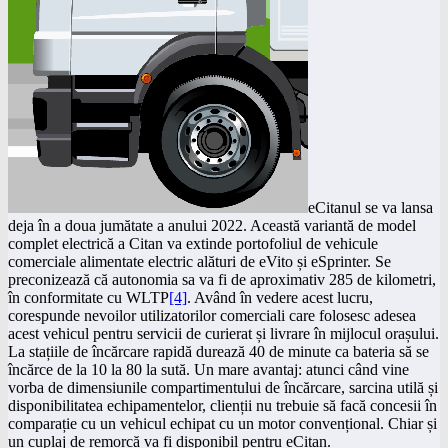
eCitanul se va lansa
deja în a doua jumătate a anului 2022. Această variantă de model
complet electrică a Citan va extinde portofoliul de vehicule
comerciale alimentate electric alături de eVito și eSprinter. Se
preconizează că autonomia sa va fi de aproximativ 285 de kilometri,
în conformitate cu WLTP
[4]
. Având în vedere acest lucru,
corespunde nevoilor utilizatorilor comerciali care folosesc adesea
acest vehicul pentru servicii de curierat și livrare în mijlocul orașului.
La stațiile de încărcare rapidă durează 40 de minute ca bateria să se
încărce de la 10 la 80 la sută. Un mare avantaj: atunci când vine
vorba de dimensiunile compartimentului de încărcare, sarcina utilă și
disponibilitatea echipamentelor, clienții nu trebuie să facă concesii în
comparație cu un vehicul echipat cu un motor convențional. Chiar și
un cuplaj de remorcă va fi disponibil pentru eCitan.