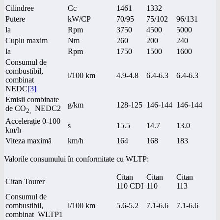
Cilindree
Cc
1461
1332
Putere
kW/CP
70/95
75/102
96/131
la
Rpm
3750
4500
5000
Cuplu maxim
Nm
260
200
240
la
Rpm
1750
1500
1600
Consumul de
combustibil,
l/100 km
4.9-4.8
6.4-6.3
6.4-6.3
combinat
NEDC
[3]
Emisii combinate
g/km
128-125
146-144
146-144
de CO
NEDC2
2,
Accelerație 0-100
s
15.5
14.7
13.0
km/h
Viteza maximă
km/h
164
168
183
Valorile consumului în conformitate cu WLTP:
Citan
Citan
Citan
Citan Tourer
110 CDI
110
113
Consumul de
combustibil,
l/100 km
5.6-5.2
7.1-6.6
7.1-6.6
combinat WLTP1