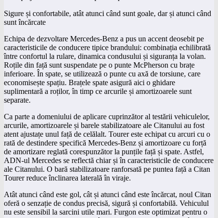
Sigure și confortabile, atât atunci când sunt goale, dar și atunci când
sunt încărcate
Echipa de dezvoltare Mercedes-Benz a pus un accent deosebit pe
caracteristicile de conducere tipice brandului: combinația echilibrată
între confortul la rulare, dinamica condusului și siguranța la volan.
Roțile din față sunt suspendate pe o punte McPherson cu brațe
inferioare. În spate, se utilizează o punte cu axă de torsiune, care
economisește spațiu. Brațele spate asigură aici o ghidare
suplimentară a roților, în timp ce arcurile și amortizoarele sunt
separate.
Ca parte a domeniului de aplicare cuprinzător al testării vehiculelor,
arcurile, amortizoarele și barele stabilizatoare ale Citanului au fost
atent ajustațe unul față de celălalt. Tourer este echipat cu arcuri cu o
rată de destindere specifică Mercedes-Benz și amortizoare cu forță
de amortizare reglată corespunzător la punțile față și spate. Astfel,
ADN-ul Mercedes se reflectă chiar și în caracteristicile de conducere
ale Citanului. O bară stabilizatoare ranforsată pe puntea față a Citan
Tourer reduce înclinarea laterală în viraje.
Atât atunci când este gol, cât și atunci când este încărcat, noul Citan
oferă o senzație de condus precisă, sigură și confortabilă. Vehiculul
nu este sensibil la sarcini utile mari. Furgon este optimizat pentru o