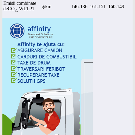
Emisii combinate
g/km
146-136
161-151
160-149
deCO
WLTP1
2,