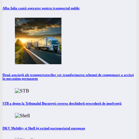
Alba Iulia caută operator pentru transportul public
Două asociații ale transportatorilor cer transformarea schemei de compensare a accizei
în mecanism permanent
STB a depus la Tribunalul București cererea deschiderii procedurii de insolvență
DKV Mobility și Shell își extind parteneriatul european