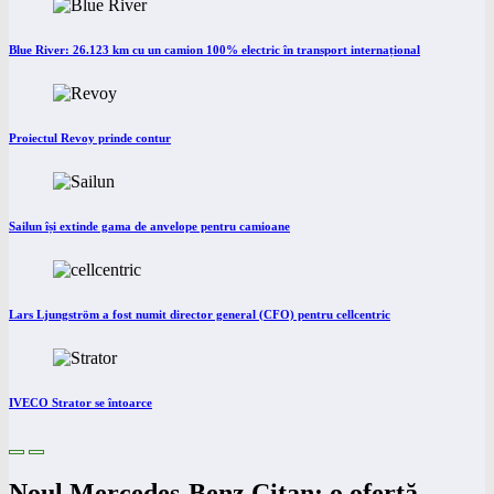
Blue River: 26.123 km cu un camion 100% electric în transport internațional
Proiectul Revoy prinde contur
Sailun își extinde gama de anvelope pentru camioane
Lars Ljungström a fost numit director general (CFO) pentru cellcentric
IVECO Strator se întoarce
Noul Mercedes-Benz Citan: o ofertă