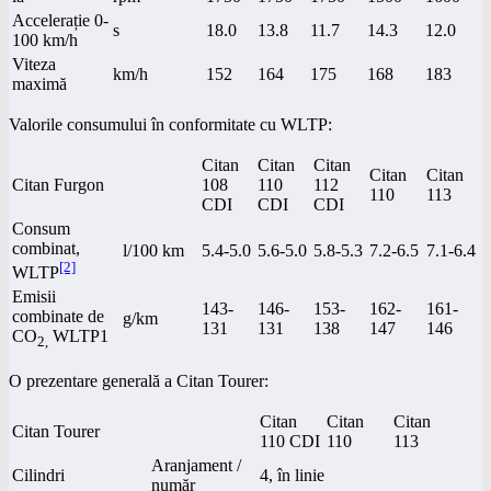
Accelerație 0-
s
18.0
13.8
11.7
14.3
12.0
100 km/h
Viteza
km/h
152
164
175
168
183
maximă
Valorile consumului în conformitate cu WLTP:
Citan
Citan
Citan
Citan
Citan
Citan Furgon
108
110
112
110
113
CDI
CDI
CDI
Consum
combinat,
l/100 km
5.4-5.0
5.6-5.0
5.8-5.3
7.2-6.5
7.1-6.4
[2]
WLTP
Emisii
143-
146-
153-
162-
161-
combinate de
g/km
131
131
138
147
146
CO
WLTP1
2,
O prezentare generală a Citan Tourer:
Citan
Citan
Citan
Citan Tourer
110 CDI
110
113
Aranjament /
Cilindri
4, în linie
număr