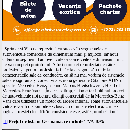
„Sprinter și Vito ne reprezintă cu succes în segmentele de
autovehicule comerciale de dimensiuni mari și mijlocii. Iar noul
Citan din segmentul autovehiculelor comerciale de dimensiuni mici
ne va completa portofoliul. A fost complet reproiectat de către
profesioniști pentru profesioniști. De la designul său unic la
caracteristicile sale de conducere, ca să nu mai vorbim de sistemele
sale de siguranță și conectivitate, noua generație Citan are ADN-ul
specific Mercedes-Benz,” spune Marcus Breitschwerdt, Head of
Mercedes-Benz Vans. „În același timp, Citan este și ultimul proiect
de autovehicule noi pentru clienții comerciali de la Mercedes-Benz
Vans care utilizează un motor cu ardere internă. Toate autovehiculele
viitoare vor fi disponibile exclusiv cu o unitate electrică. Un pas
logic al acestei electrificări consistente este, astfel, noul eCitan.”
[1]
Prețul de listă în Germania, ce include TVA 19%