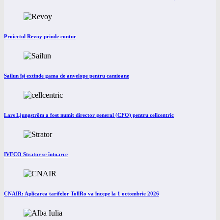
Proiectul Revoy prinde contur
Sailun își extinde gama de anvelope pentru camioane
Lars Ljungström a fost numit director general (CFO) pentru cellcentric
IVECO Strator se întoarce
CNAIR: Aplicarea tarifelor TollRo va începe la 1 octombrie 2026