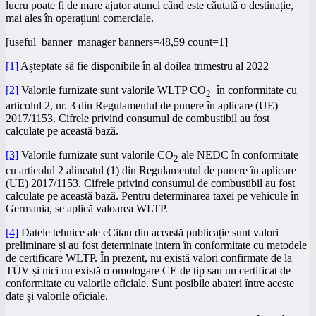
lucru poate fi de mare ajutor atunci când este căutată o destinație,
mai ales în operațiuni comerciale.
[useful_banner_manager banners=48,59 count=1]
[1]
Așteptate să fie disponibile în al doilea trimestru al 2022
[2]
Valorile furnizate sunt valorile WLTP CO
în conformitate cu
2
articolul 2, nr. 3 din Regulamentul de punere în aplicare (UE)
2017/1153. Cifrele privind consumul de combustibil au fost
calculate pe această bază.
[3]
Valorile furnizate sunt valorile CO
ale NEDC în conformitate
2
cu articolul 2 alineatul (1) din Regulamentul de punere în aplicare
(UE) 2017/1153. Cifrele privind consumul de combustibil au fost
calculate pe această bază. Pentru determinarea taxei pe vehicule în
Germania, se aplică valoarea WLTP.
[4]
Datele tehnice ale eCitan din această publicație sunt valori
preliminare și au fost determinate intern în conformitate cu metodele
de certificare WLTP. În prezent, nu există valori confirmate de la
TÜV și nici nu există o omologare CE de tip sau un certificat de
conformitate cu valorile oficiale. Sunt posibile abateri între aceste
date și valorile oficiale.