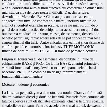
conduceți prin trafic dificil sau oferiți servicii de transfer la aeroport
– ca și conducător auto al unui autovehicul comercial de dimensiuni
mici știți că ziua de lucru poate fi dificilă. Dar, din fericire,
dezvoltatorii Mercedes-Benz Citan au pus un mare accent pe
atingerea unui nivel de confort tipic mărcii, inclusiv niveluri de
zgomot și confort exemplar în scaune, ca să nu mai vorbim de o
gamă de articole practice de echipare. Iar acest lucru nu ajută doar
bunăstarea conducătorilor auto, ci este, de asemenea, deosebit de
benefic pentru siguranță: șoferii relaxați se pot concentra mai bine
asupra situației din trafic. Autovehiculul este echipat și cu sisteme de
confort specifice autoturismelor, inclusiv THERMOTRONIC,
funcția de pornire KEYLESS-GO și frâna de parcare electrică1.
Furgon și Tourer vor fi, de asemenea, disponibile în liniile de
echipamente BASE și PRO. Cu Linia BASE, clientul primește o
variantă funcțională entry-level cu toate echipamentele de bază
necesare. PRO Line combină un design reprezentativ cu
funcționalități suplimentare.
Motoare moderne și economice
La lansarea pe piață, gama de motoare a noului Citan va fi formată
din trei variante diesel și două pe benzină. Punctele forte comune ale
tuturor acestora sunt elasticitatea excelentă, chiar și la turații scăzute,
și valorile de consum. Pentru o accelerație și mai rapidă, de exemplu