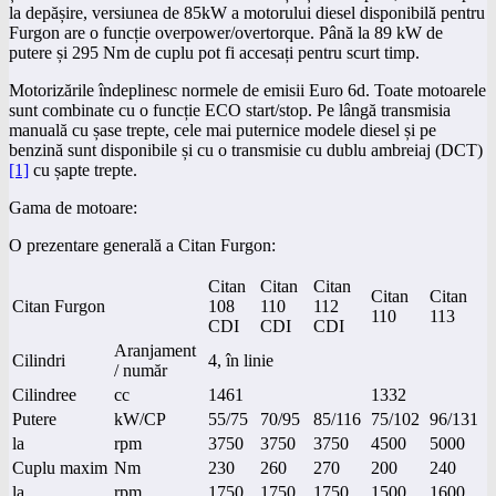
la depășire, versiunea de 85kW a motorului diesel disponibilă pentru
Furgon are o funcție overpower/overtorque. Până la 89 kW de
putere și 295 Nm de cuplu pot fi accesați pentru scurt timp.
Motorizările îndeplinesc normele de emisii Euro 6d. Toate motoarele
sunt combinate cu o funcție ECO start/stop. Pe lângă transmisia
manuală cu șase trepte, cele mai puternice modele diesel și pe
benzină sunt disponibile și cu o transmisie cu dublu ambreiaj (DCT)
[1]
cu șapte trepte.
Gama de motoare:
O prezentare generală a Citan Furgon:
Citan
Citan
Citan
Citan
Citan
Citan Furgon
108
110
112
110
113
CDI
CDI
CDI
Aranjament
Cilindri
4, în linie
/ număr
Cilindree
cc
1461
1332
Putere
kW/CP
55/75
70/95
85/116
75/102
96/131
la
rpm
3750
3750
3750
4500
5000
Cuplu maxim
Nm
230
260
270
200
240
la
rpm
1750
1750
1750
1500
1600