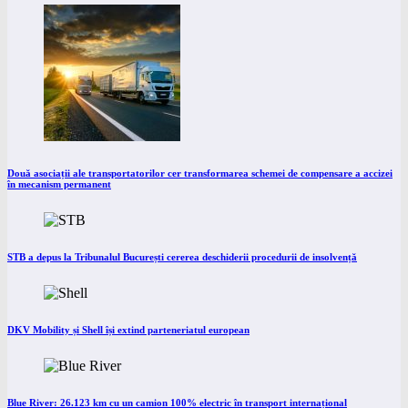
Două asociații ale transportatorilor cer transformarea schemei de compensare a accizei
în mecanism permanent
STB a depus la Tribunalul București cererea deschiderii procedurii de insolvență
DKV Mobility și Shell își extind parteneriatul european
Blue River: 26.123 km cu un camion 100% electric în transport internațional