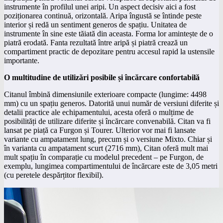
instrumente în profilul unei aripi. Un aspect decisiv aici a fost
poziționarea continuă, orizontală. Aripa îngustă se întinde peste
interior și redă un sentiment generos de spațiu. Unitatea de
instrumente în sine este tăiată din aceasta. Forma lor amintește de o
piatră erodată. Fanta rezultată între aripă și piatră crează un
compartiment practic de depozitare pentru accesul rapid la ustensile
importante.
O multitudine de utilizări posibile și încărcare confortabilă
Citanul îmbină dimensiunile exterioare compacte (lungime: 4498
mm) cu un spațiu generos. Datorită unui număr de versiuni diferite și
detalii practice ale echipamentului, acesta oferă o mulțime de
posibilități de utilizare diferite și încărcare convenabilă. Citan va fi
lansat pe piață ca Furgon și Tourer. Ulterior vor mai fi lansate
variante cu ampatament lung, precum și o versiune Mixto. Chiar și
în varianta cu ampatament scurt (2716 mm), Citan oferă mult mai
mult spațiu în comparație cu modelul precedent – pe Furgon, de
exemplu, lungimea compartimentului de încărcare este de 3,05 metri
(cu peretele despărțitor flexibil).