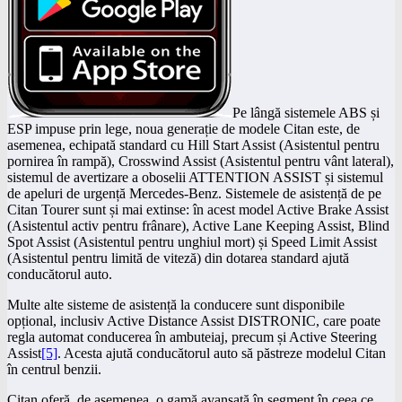
Pe lângă sistemele ABS și
ESP impuse prin lege, noua generație de modele Citan este, de
asemenea, echipată standard cu Hill Start Assist (Asistentul pentru
pornirea în rampă), Crosswind Assist (Asistentul pentru vânt lateral),
sistemul de avertizare a oboselii ATTENTION ASSIST și sistemul
de apeluri de urgență Mercedes-Benz. Sistemele de asistență de pe
Citan Tourer sunt și mai extinse: în acest model Active Brake Assist
(Asistentul activ pentru frânare), Active Lane Keeping Assist, Blind
Spot Assist (Asistentul pentru unghiul mort) și Speed Limit Assist
(Asistentul pentru limită de viteză) din dotarea standard ajută
conducătorul auto.
Multe alte sisteme de asistență la conducere sunt disponibile
opțional, inclusiv Active Distance Assist DISTRONIC, care poate
regla automat conducerea în ambuteiaj, precum și Active Steering
Assist
[5]
. Acesta ajută conducătorul auto să păstreze modelul Citan
în centrul benzii.
Citan oferă, de asemenea, o gamă avansată în segment în ceea ce