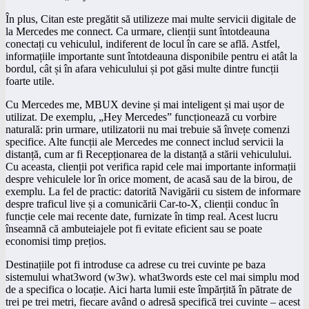
În plus, Citan este pregătit să utilizeze mai multe servicii digitale de
la Mercedes me connect. Ca urmare, clienții sunt întotdeauna
conectați cu vehiculul, indiferent de locul în care se află. Astfel,
informațiile importante sunt întotdeauna disponibile pentru ei atât la
bordul, cât și în afara vehiculului și pot găsi multe dintre funcții
foarte utile.
Cu Mercedes me, MBUX devine și mai inteligent și mai ușor de
utilizat. De exemplu, „Hey Mercedes” funcționează cu vorbire
naturală: prin urmare, utilizatorii nu mai trebuie să învețe comenzi
specifice. Alte funcții ale Mercedes me connect includ servicii la
distanță, cum ar fi Recepționarea de la distanță a stării vehiculului.
Cu aceasta, clienții pot verifica rapid cele mai importante informații
despre vehiculele lor în orice moment, de acasă sau de la birou, de
exemplu. La fel de practic: datorită Navigării cu sistem de informare
despre traficul live și a comunicării Car-to-X, clienții conduc în
funcție cele mai recente date, furnizate în timp real. Acest lucru
înseamnă că ambuteiajele pot fi evitate eficient sau se poate
economisi timp prețios.
Destinațiile pot fi introduse ca adrese cu trei cuvinte pe baza
sistemului what3word (w3w). what3words este cel mai simplu mod
de a specifica o locație. Aici harta lumii este împărțită în pătrate de
trei pe trei metri, fiecare având o adresă specifică trei cuvinte – acest