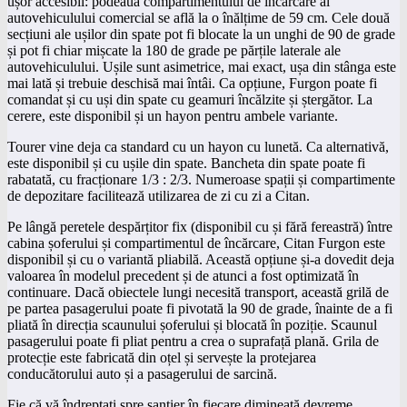
ușor accesibil: podeaua compartimentului de încărcare al
autovehiculului comercial se află la o înălțime de 59 cm. Cele două
secțiuni ale ușilor din spate pot fi blocate la un unghi de 90 de grade
și pot fi chiar mișcate la 180 de grade pe părțile laterale ale
autovehiculului. Ușile sunt asimetrice, mai exact, ușa din stânga este
mai lată și trebuie deschisă mai întâi. Ca opțiune, Furgon poate fi
comandat și cu uși din spate cu geamuri încălzite și ștergător. La
cerere, este disponibil și un hayon pentru ambele variante.
Tourer vine deja ca standard cu un hayon cu lunetă. Ca alternativă,
este disponibil și cu ușile din spate. Bancheta din spate poate fi
rabatată, cu fracționare 1/3 : 2/3. Numeroase spații și compartimente
de depozitare facilitează utilizarea de zi cu zi a Citan.
Pe lângă peretele despărțitor fix (disponibil cu și fără fereastră) între
cabina șoferului și compartimentul de încărcare, Citan Furgon este
disponibil și cu o variantă pliabilă. Această opțiune și-a dovedit deja
valoarea în modelul precedent și de atunci a fost optimizată în
continuare. Dacă obiectele lungi necesită transport, această grilă de
pe partea pasagerului poate fi pivotată la 90 de grade, înainte de a fi
pliată în direcția scaunului șoferului și blocată în poziție. Scaunul
pasagerului poate fi pliat pentru a crea o suprafață plană. Grila de
protecție este fabricată din oțel și servește la protejarea
conducătorului auto și a pasagerului de sarcină.
Fie că vă îndreptați spre șantier în fiecare dimineață devreme,