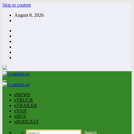
Skip to content
August 8, 2026
eNEWS
eTRUCK
eTRAILER
eVAN
eBUS
ePODCAST