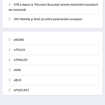
STB a depus la Tribunalul București cererea deschiderii procedurii
de insolvență
DKV Mobility și Shell își extind parteneriatul european
eNEWS
eTRUCK
eTRAILER
eVAN
eBUS
ePODCAST