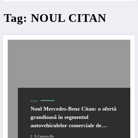
Tag: NOUL CITAN
NONE
Noul Mercedes-Benz Citan: o ofertă
grandioasă în segmentul
autovehiculelor comerciale de
dimensiuni mici
E-Camion.ro