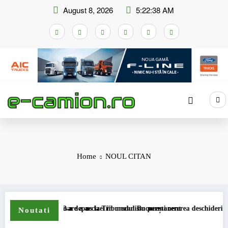
Skip
August 8, 2026
5:22:38 AM
to
content
Home
NOUL CITAN
mei de compensare a accizei în mecanism permanent
STB a depus la Tribunalul București cererea deschiderii procedur
Noutati