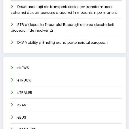
Două asociații ale transportatorilor cer transformarea
schemei de compensare a accizei în mecanism permanent
STB a depus la Tribunalul București cererea deschiderii
procedurii de insolvență
DKV Mobility și Shell își extind parteneriatul european
eNEWS
eTRUCK
eTRAILER
eVAN
eBUS