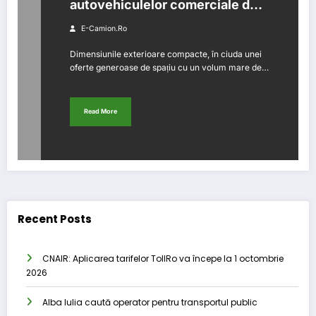
autovehiculelor comerciale de
dimensiuni mici
E-Camion.ro
Dimensiunile exterioare compacte, în ciuda unei
oferte generoase de spațiu cu un volum mare de…
Read More
Recent Posts
CNAIR: Aplicarea tarifelor TollRo va începe la 1 octombrie
2026
Alba Iulia caută operator pentru transportul public