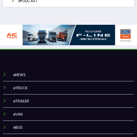
ePODCAST
eNEWS
eTRUCK
eTRAILER
eVAN
eBUS