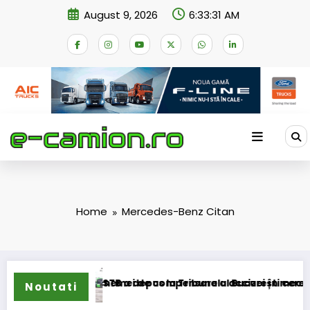
Skip
August 9, 2026
6:33:31 AM
to
content
Home
Mercedes-Benz Citan
transformarea schemei de compensare a accizei în mecanism
STB a depus la Tribunalul București cererea des
Noutati