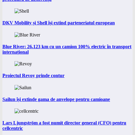
DKV Mobility și Shell își extind parteneriatul european
Blue River: 26.123 km cu un camion 100% electric în transport
internațional
Proiectul Revoy prinde contur
Sailun își extinde gama de anvelope pentru camioane
Lars Ljungström a fost numit director general (CFO) pentru
cellcentric