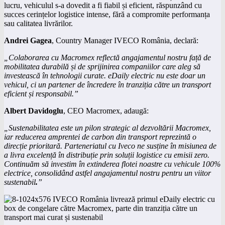
lucru, vehiculul s-a dovedit a fi fiabil și eficient, răspunzând cu
succes cerințelor logistice intense, fără a compromite performanța
sau calitatea livrărilor.
Andrei Gagea
, Country Manager IVECO România, declară:
„Colaborarea cu Macromex reflectă angajamentul nostru față de
mobilitatea durabilă și de sprijinirea companiilor care aleg să
investească în tehnologii curate. eDaily electric nu este doar un
vehicul, ci un partener de încredere în tranziția către un transport
eficient și responsabil.”
Albert Davidoglu
, CEO Macromex, adaugă:
„Sustenabilitatea este un pilon strategic al dezvoltării Macromex,
iar reducerea amprentei de carbon din transport reprezintă o
direcție prioritară. Parteneriatul cu Iveco ne susține în misiunea de
a livra excelență în distribuție prin soluții logistice cu emisii zero.
Continuăm să investim în extinderea flotei noastre cu vehicule 100%
electrice, consolidând astfel angajamentul nostru pentru un viitor
sustenabil
.
”