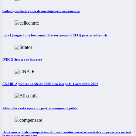
Sailun își extinde gama de anvelope pentru camioane
Lars Ljungström a fost numit director general (CFO) pentru cellcentric
IVECO Strator se întoarce
CNAIR: Aplicarea tarifelor TollRo va începe la 1 octombrie 2026
Alba Iulia caută operator pentru transportul public
Două asociații ale transportatorilor cer transformarea schemei de compensare a accizei
în mecanism permanent