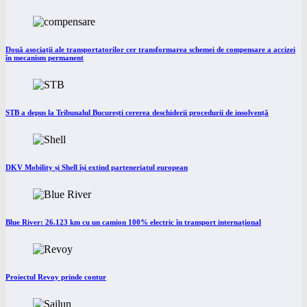
Două asociații ale transportatorilor cer transformarea schemei de compensare a accizei
în mecanism permanent
STB a depus la Tribunalul București cererea deschiderii procedurii de insolvență
DKV Mobility și Shell își extind parteneriatul european
Blue River: 26.123 km cu un camion 100% electric în transport internațional
Proiectul Revoy prinde contur