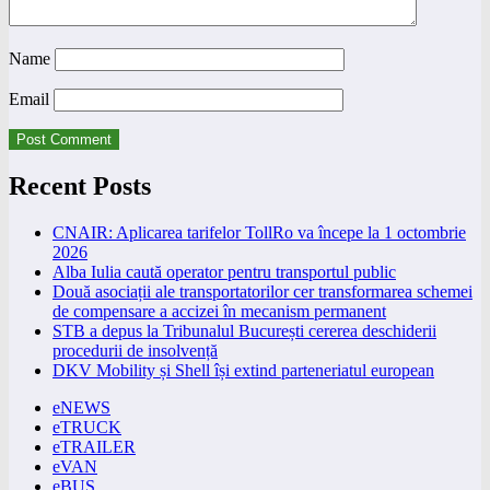
Name
Email
Recent Posts
CNAIR: Aplicarea tarifelor TollRo va începe la 1 octombrie
2026
Alba Iulia caută operator pentru transportul public
Două asociații ale transportatorilor cer transformarea schemei
de compensare a accizei în mecanism permanent
STB a depus la Tribunalul București cererea deschiderii
procedurii de insolvență
DKV Mobility și Shell își extind parteneriatul european
eNEWS
eTRUCK
eTRAILER
eVAN
eBUS