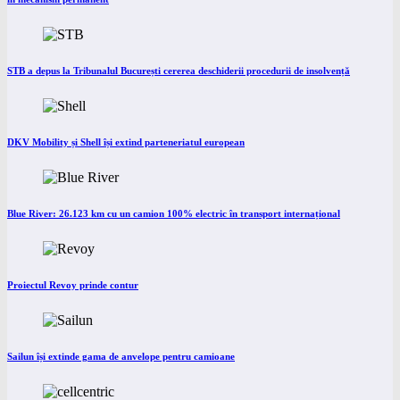
STB a depus la Tribunalul București cererea deschiderii procedurii de insolvență
DKV Mobility și Shell își extind parteneriatul european
Blue River: 26.123 km cu un camion 100% electric în transport internațional
Proiectul Revoy prinde contur
Sailun își extinde gama de anvelope pentru camioane