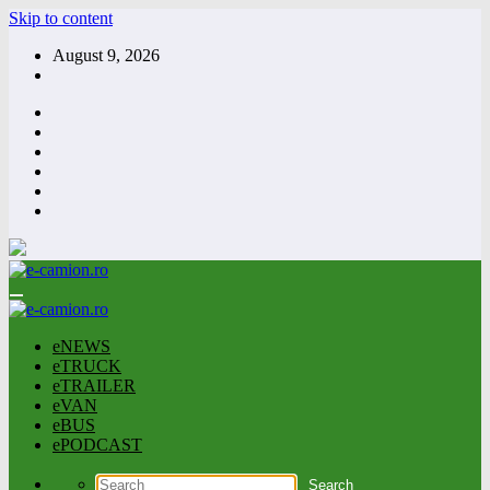
Skip to content
August 9, 2026
eNEWS
eTRUCK
eTRAILER
eVAN
eBUS
ePODCAST