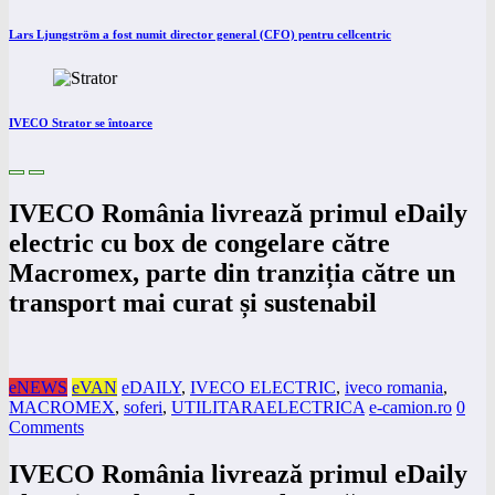
Lars Ljungström a fost numit director general (CFO) pentru cellcentric
IVECO Strator se întoarce
IVECO România livrează primul eDaily
electric cu box de congelare către
Macromex, parte din tranziția către un
transport mai curat și sustenabil
eNEWS
eVAN
eDAILY
,
IVECO ELECTRIC
,
iveco romania
,
MACROMEX
,
soferi
,
UTILITARAELECTRICA
e-camion.ro
0
Comments
IVECO România livrează primul eDaily