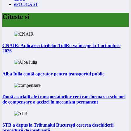
ePODCAST
Citeste si
CNAIR: Aplicarea tarifelor TollRo va începe la 1 octombrie
2026
Alba Iulia caută operator pentru transportul public
Două asociații ale transportatorilor cer transformarea schemei
de compensare a accizei în mecanism permanent
STB a depus la Tribunalul București cererea deschiderii
procedurii de insolvență