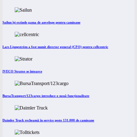
Sailun își extinde gama de anvelope pentru camioane
Lars Ljungström a fost numit director general (CFO) pentru cellcentric
IVECO Strator se întoarce
BursaTransport/123cargo introduce o nouă funcționalitate
Daimler Truck recheamă în service peste 131.000 de camioane