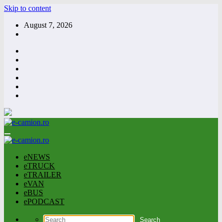
Skip to content
August 7, 2026
eNEWS
eTRUCK
eTRAILER
eVAN
eBUS
ePODCAST