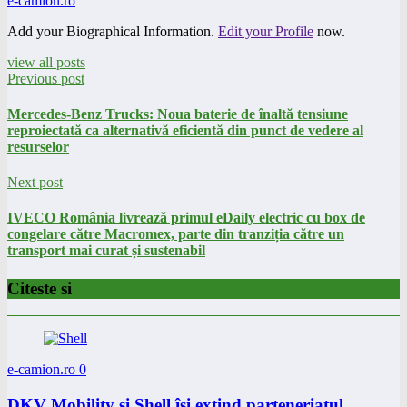
e-camion.ro
Add your Biographical Information.
Edit your Profile
now.
view all posts
Previous post
Mercedes-Benz Trucks: Noua baterie de înaltă tensiune
reproiectată ca alternativă eficientă din punct de vedere al
resurselor
Next post
IVECO România livrează primul eDaily electric cu box de
congelare către Macromex, parte din tranziția către un
transport mai curat și sustenabil
Citeste si
e-camion.ro
0
DKV Mobility și Shell își extind parteneriatul