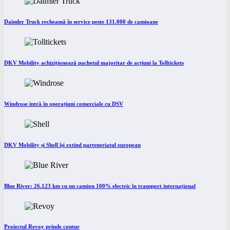
Daimler Truck recheamă în service peste 131.000 de camioane
DKV Mobility achiziționează pachetul majoritar de acțiuni la Tolltickets
Windrose intră în operațiuni comerciale cu DSV
DKV Mobility și Shell își extind parteneriatul european
Blue River: 26.123 km cu un camion 100% electric în transport internațional
Proiectul Revoy prinde contur