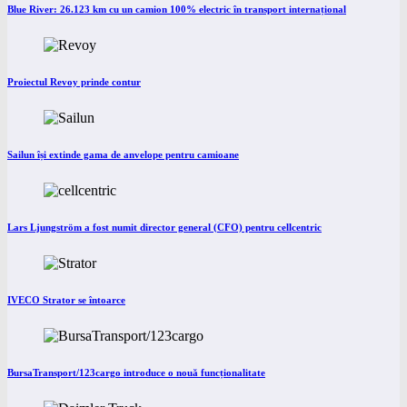
Blue River: 26.123 km cu un camion 100% electric în transport internațional
Proiectul Revoy prinde contur
Sailun își extinde gama de anvelope pentru camioane
Lars Ljungström a fost numit director general (CFO) pentru cellcentric
IVECO Strator se întoarce
BursaTransport/123cargo introduce o nouă funcționalitate