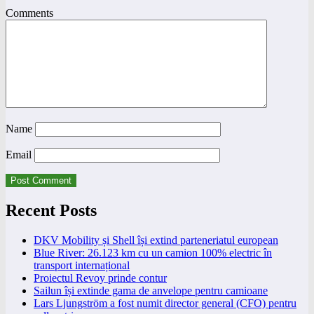
Comments
Name
Email
Recent Posts
DKV Mobility și Shell își extind parteneriatul european
Blue River: 26.123 km cu un camion 100% electric în
transport internațional
Proiectul Revoy prinde contur
Sailun își extinde gama de anvelope pentru camioane
Lars Ljungström a fost numit director general (CFO) pentru