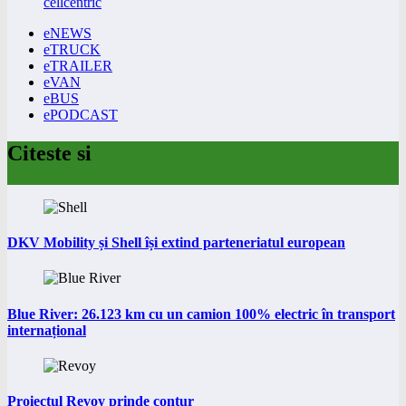
cellcentric
eNEWS
eTRUCK
eTRAILER
eVAN
eBUS
ePODCAST
Citeste si
DKV Mobility și Shell își extind parteneriatul european
Blue River: 26.123 km cu un camion 100% electric în transport
internațional
Proiectul Revoy prinde contur