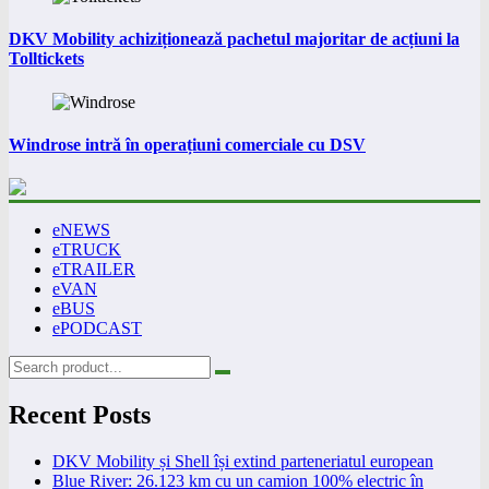
DKV Mobility achiziționează pachetul majoritar de acțiuni la
Tolltickets
Windrose intră în operațiuni comerciale cu DSV
eNEWS
eTRUCK
eTRAILER
eVAN
eBUS
ePODCAST
Recent Posts
DKV Mobility și Shell își extind parteneriatul european
Blue River: 26.123 km cu un camion 100% electric în