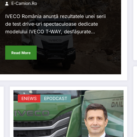
încercare în trei locații din
E-Camion.ro
România
IVECO România anunță rezultatele unei serii
de test drive-uri spectaculoase dedicate
modelului IVECO T-WAY, desfășurate…
Read More
ENEWS
EPODCAST