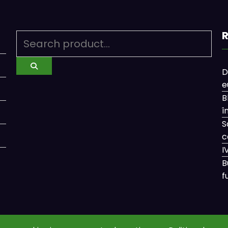
R
D
e
B
î
S
c
I
B
f