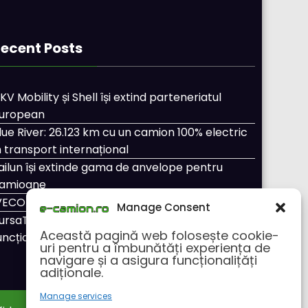
ecent Posts
KV Mobility și Shell își extind parteneriatul
uropean
lue River: 26.123 km cu un camion 100% electric
n transport internațional
ailun își extinde gama de anvelope pentru
amioane
VECO Strator se întoarce
Manage Consent
ursaTransport/123cargo introduce o nouă
Această pagină web folosește cookie-
uncționalitate
uri pentru a îmbunătăți experiența de
navigare și a asigura funcționalițăți
adiționale.
Manage services