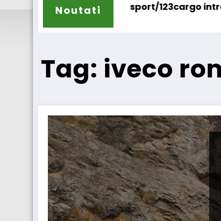
sport/123cargo introduce o nouă funcționalita
Daimler Truc
Noutati
Tag: iveco r