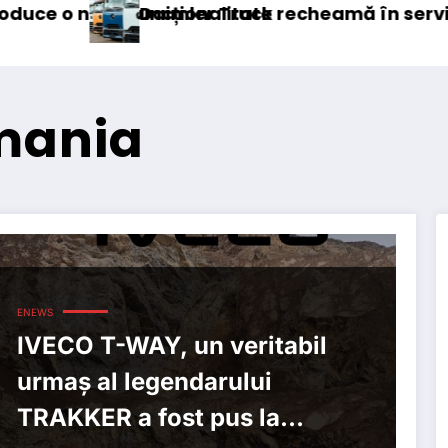
te
k recheamă în service peste 131.000 de camio
DKV Mobility ac
omania
ENEWS
IVECO T-WAY, un veritabil
urmaș al legendarului
TRAKKER a fost pus la