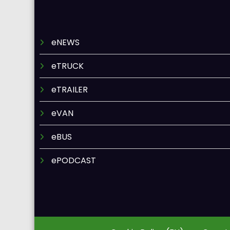
eNEWS
eTRUCK
eTRAILER
eVAN
eBUS
ePODCAST