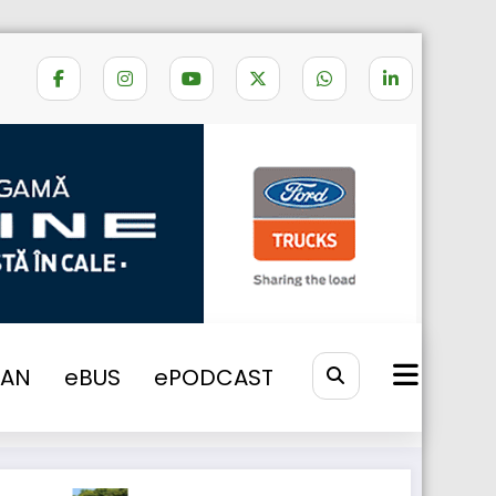
Home
iveco romania
VAN
eBUS
ePODCAST