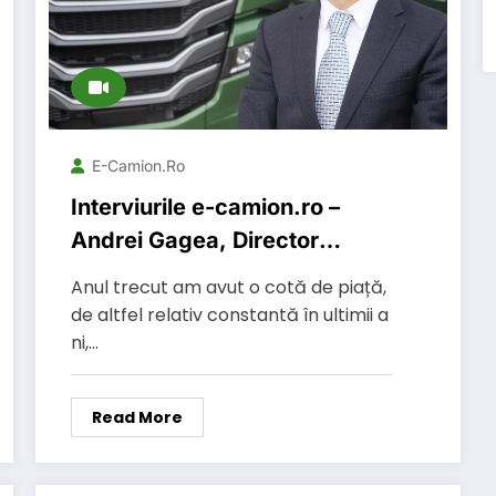
E-Camion.ro
Interviurile e-camion.ro –
Andrei Gagea, Director
General, IVECO Romania.
Anul trecut am avut o cotă de piață,
Anul trecut am avut o cotă de
de altfel relativ constantă în ultimii a
piață, de altfel relativ
ni,…
constantă în ultimii ani, de
aproximativ 25%.
Read More