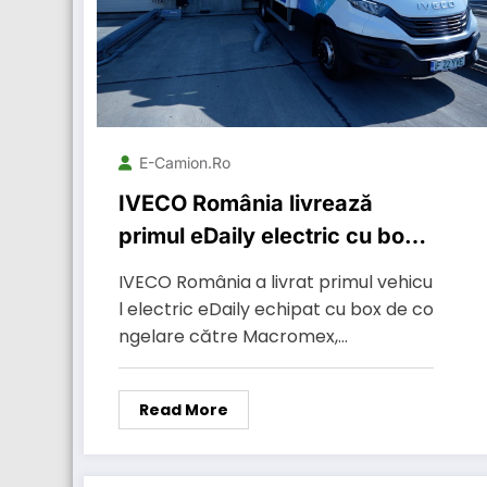
E-Camion.ro
IVECO România livrează
primul eDaily electric cu box
de congelare către
IVECO România a livrat primul vehicu
Macromex, parte din tranziția
l electric eDaily echipat cu box de co
către un transport mai curat
ngelare către Macromex,…
și sustenabil
Read More