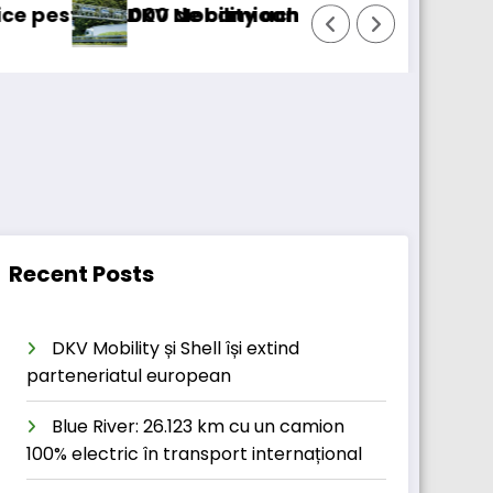
ane
hiziționează pachetul majoritar de acțiuni la Tol
Windrose intră în
Recent Posts
DKV Mobility și Shell își extind
parteneriatul european
Blue River: 26.123 km cu un camion
100% electric în transport internațional