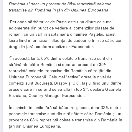
România și doar un procent de 35% reprezintă coletele
transmise din România în țări din Uniunea Europeană
Perioada sărbătorilor de Paște este una dintre cele mai
aglomerate din punct de vedere al comenzilor plasate de
români, cu un vârf în săptămâna dinaintea Paștelui, acest
lucru fiind în principal influențat de cadourile trimise către cei
dragi din țară, conform analizelor Eurosender.
“În această lună, 65% dintre coletele transmise sunt din
străinătate către România și doar un procent de 35%
reprezintă coletele transmise din România către țări din
Uniunea Europeană. Cele mai “active” orașe la nivel de
comenzi sunt București, Brașov și Cluj, Iașiul fiind unul dintre
orașele care în curând se va afla în top 3.”, declară Gabriela
Buzoianu, Country Manager Eurosender.
În schimb, în lunile fără sărbători religioase, doar 32% dintre
pachetele transmise sunt din străinătate către România și un
procent de 68% reprezintă coletele transmise din România în
țări din Uniunea Europeană.