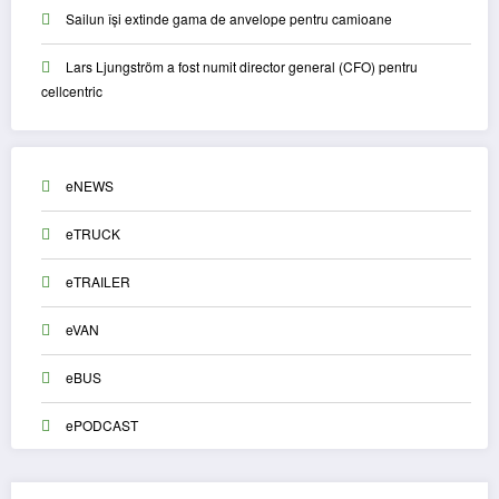
Sailun își extinde gama de anvelope pentru camioane
Lars Ljungström a fost numit director general (CFO) pentru
cellcentric
eNEWS
eTRUCK
eTRAILER
eVAN
eBUS
ePODCAST