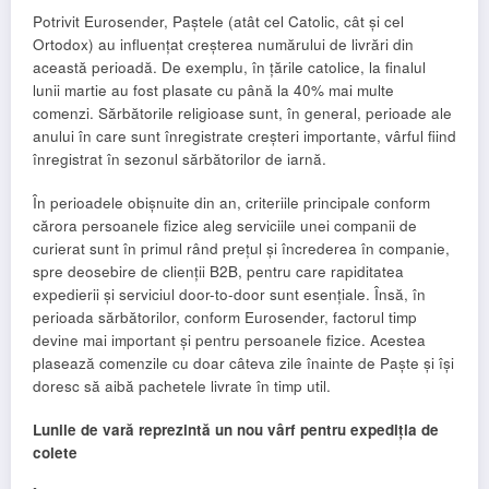
Potrivit Eurosender, Paștele (atât cel Catolic, cât și cel
Ortodox) au influențat creșterea numărului de livrări din
această perioadă. De exemplu, în țările catolice, la finalul
lunii martie au fost plasate cu până la 40% mai multe
comenzi. Sărbătorile religioase sunt, în general, perioade ale
anului în care sunt înregistrate creșteri importante, vârful fiind
înregistrat în sezonul sărbătorilor de iarnă.
În perioadele obișnuite din an, criteriile principale conform
cărora persoanele fizice aleg serviciile unei companii de
curierat sunt în primul rând prețul și încrederea în companie,
spre deosebire de clienții B2B, pentru care rapiditatea
expedierii și serviciul door-to-door sunt esențiale. Însă, în
perioada sărbătorilor, conform Eurosender, factorul timp
devine mai important și pentru persoanele fizice. Acestea
plasează comenzile cu doar câteva zile înainte de Paște și își
doresc să aibă pachetele livrate în timp util.
Lunile de vară reprezintă un nou vârf pentru expediția de
colete