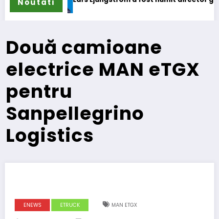
Noutati
Două camioane
electrice MAN eTGX
pentru
Sanpellegrino
Logistics
ENEWS
ETRUCK
MAN ETGX