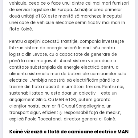
vehicule, ceea ce o face unul dintre cei mai mari furnizori
de servicii logistice din Europa. Achiziționarea primelor
două unități eTGX este menită să marcheze începutul
unei cote de vehicule electrice semnificativ mai mari în
flota Koiné.
Pentru a sprijini această tranziție, compania investește
într-un sistem de energie solară la noul său centru
logistic din Levate, cu o capacitate de generare de
până la cinci megawați. Acest sistem va produce o
cantitate substanțială de energie electrică pentru a
alimenta sistemele mari de baterii ale camioanelor sale
electrice. „Ambiția noastră: să electrificăm până la o
treime din flota noastră în următorii trei ani. Pentru noi,
sustenabilitatea nu este doar un obiectiv – este un
angajament zilnic. Cu MAN eTGX, putem garanta
clienților noștri, cum ar fi Grupul Sanpellegrino, un
transport sigur, eficient și responsabil față de mediu”,
explică Paolo Toccafondi, director general al Koiné.
Koiné vizează o flotă de camioane electrice MAN