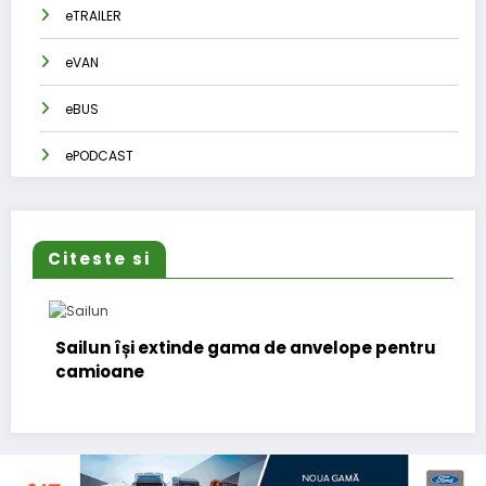
eTRAILER
eVAN
eBUS
ePODCAST
Citeste si
Sailun își extinde gama de anvelope pentru
Lar
camioane
(CF