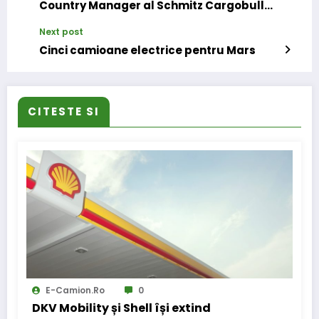
Country Manager al Schmitz Cargobull
România
Next post
Cinci camioane electrice pentru Mars
CITESTE SI
E-Camion.ro
0
DKV Mobility și Shell își extind