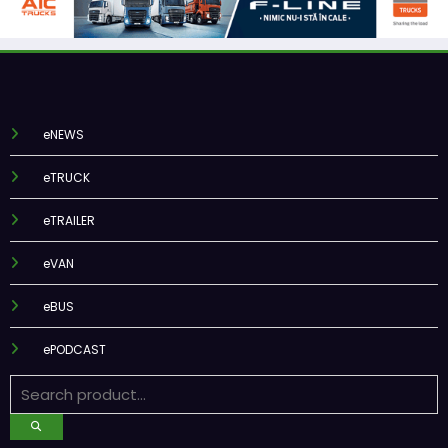
eNEWS
eTRUCK
eTRAILER
eVAN
eBUS
ePODCAST