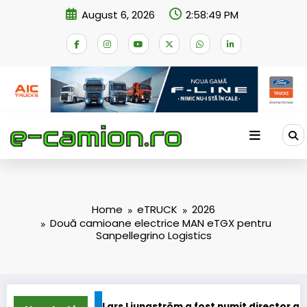
Skip
August 6, 2026
2:58:50 PM
to
content
Home
eTRUCK
2026
Două camioane electrice MAN eTGX pentru
Sanpellegrino Logistics
ars Ljungström a fost numit director general (CFO) pentru cel
IVEC