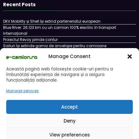
Recent Posts
DKV Mobility și Shell își extind parteneriatul european
Blue River: 26.123 km cu un camion 100% electric în transport
internațional
Proiectul Revoy prinde contur
Sailun își extinde gama de anvelope pentru camioane
Lars Ljungström a fost numit director general (CFO) pentru cellcentric
Manage Consent
Această pagină web folosește cookie-uri pentru a
îmbunătăți experiența de navigare și a asigura
Cookie Policy (EU)
Ce este un cookie si cum se poate dezactiva
funcționalițăți adiționale.
Politica de confidentialitate
Despre noi
Manage services
Copyright © 2024 by E-CAMION.RO MEDIA Toate drepturile sunt rezervate |
Powered By
SpiceThemes
Accept
Deny
View preferences