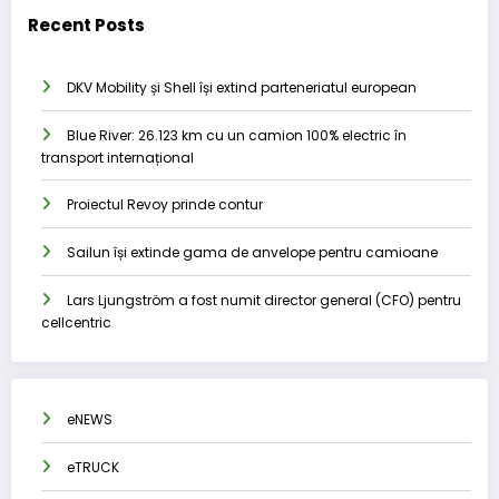
Recent Posts
DKV Mobility și Shell își extind parteneriatul european
Blue River: 26.123 km cu un camion 100% electric în
transport internațional
Proiectul Revoy prinde contur
Sailun își extinde gama de anvelope pentru camioane
Lars Ljungström a fost numit director general (CFO) pentru
cellcentric
eNEWS
eTRUCK