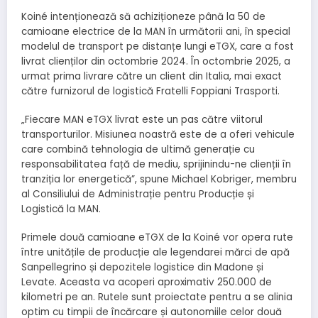
Koiné intenționează să achiziționeze până la 50 de
camioane electrice de la MAN în următorii ani, în special
modelul de transport pe distanțe lungi eTGX, care a fost
livrat clienților din octombrie 2024. În octombrie 2025, a
urmat prima livrare către un client din Italia, mai exact
către furnizorul de logistică Fratelli Foppiani Trasporti.
„Fiecare MAN eTGX livrat este un pas către viitorul
transporturilor. Misiunea noastră este de a oferi vehicule
care combină tehnologia de ultimă generație cu
responsabilitatea față de mediu, sprijinindu-ne clienții în
tranziția lor energetică”, spune Michael Kobriger, membru
al Consiliului de Administrație pentru Producție și
Logistică la MAN.
Primele două camioane eTGX de la Koiné vor opera rute
între unitățile de producție ale legendarei mărci de apă
Sanpellegrino și depozitele logistice din Madone și
Levate. Aceasta va acoperi aproximativ 250.000 de
kilometri pe an. Rutele sunt proiectate pentru a se alinia
optim cu timpii de încărcare și autonomiile celor două