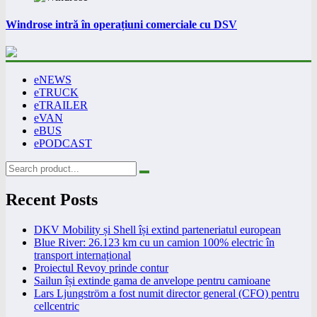
Windrose intră în operațiuni comerciale cu DSV
eNEWS
eTRUCK
eTRAILER
eVAN
eBUS
ePODCAST
Recent Posts
DKV Mobility și Shell își extind parteneriatul european
Blue River: 26.123 km cu un camion 100% electric în
transport internațional
Proiectul Revoy prinde contur
Sailun își extinde gama de anvelope pentru camioane
Lars Ljungström a fost numit director general (CFO) pentru
cellcentric