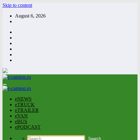
Skip to content
August 6, 2026
eNEWS
eTRUCK
eTRAILER
eVAN
eBUS
ePODCAST