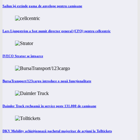
Sailun își extinde gama de anvelope pentru camioane
Lars Ljungström a fost numit director general (CFO) pentru cellcentric
IVECO Strator se întoarce
BursaTransport/123cargo introduce o nouă funcționalitate
Daimler Truck recheamă în service peste 131.000 de camioane
DKV Mobility achiziționează pachetul majoritar de acțiuni la Tolltickets