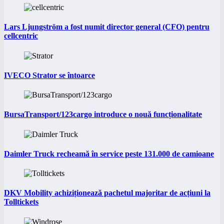
Lars Ljungström a fost numit director general (CFO) pentru
cellcentric
IVECO Strator se întoarce
BursaTransport/123cargo introduce o nouă funcționalitate
Daimler Truck recheamă în service peste 131.000 de camioane
DKV Mobility achiziționează pachetul majoritar de acțiuni la
Tolltickets