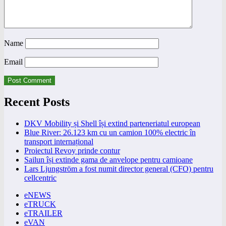
Name
Email
Recent Posts
DKV Mobility și Shell își extind parteneriatul european
Blue River: 26.123 km cu un camion 100% electric în
transport internațional
Proiectul Revoy prinde contur
Sailun își extinde gama de anvelope pentru camioane
Lars Ljungström a fost numit director general (CFO) pentru
cellcentric
eNEWS
eTRUCK
eTRAILER
eVAN