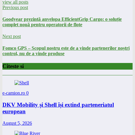
view all posts
Previous post
Goodyear prezintă anvelopa EfficientGrip Cargo: o soluție
complet nouă pentru operatorii de flote
Next post
Fomco GPS – Scopul nostru este de a vinde partenerilor noștri
control, nu de a vinde produse
Citeste si
e-camion.ro
0
DKV Mobility și Shell își extind parteneriatul
european
August 5, 2026