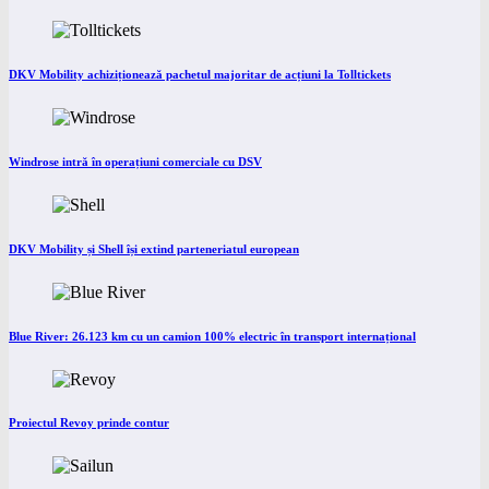
DKV Mobility achiziționează pachetul majoritar de acțiuni la Tolltickets
Windrose intră în operațiuni comerciale cu DSV
DKV Mobility și Shell își extind parteneriatul european
Blue River: 26.123 km cu un camion 100% electric în transport internațional
Proiectul Revoy prinde contur