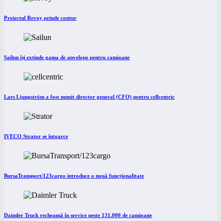
Proiectul Revoy prinde contur
Sailun își extinde gama de anvelope pentru camioane
Lars Ljungström a fost numit director general (CFO) pentru cellcentric
IVECO Strator se întoarce
BursaTransport/123cargo introduce o nouă funcționalitate
Daimler Truck recheamă în service peste 131.000 de camioane