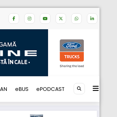
Home
Auman EST
VAN
eBUS
ePODCAST