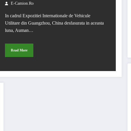
E-Camion.ro
In cadrul Expozitiei Internationale de Vehicule
Utilitare din Guangzhou, China desfasurata in aceasta
luna, Auman…
Read More