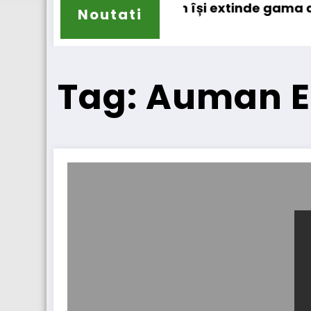
Sailun își extinde gama de anvelope pe
Noutati
Tag: Auman E