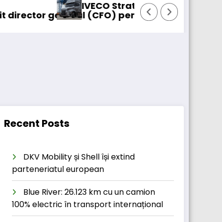
IVECO Strator se întoarce
al (CFO) pentru cellcentric
BursaTranspo
Recent Posts
DKV Mobility și Shell își extind
parteneriatul european
Blue River: 26.123 km cu un camion
100% electric în transport internațional