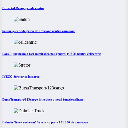
Proiectul Revoy prinde contur
Sailun își extinde gama de anvelope pentru camioane
Lars Ljungström a fost numit director general (CFO) pentru cellcentric
IVECO Strator se întoarce
BursaTransport/123cargo introduce o nouă funcționalitate
Daimler Truck recheamă în service peste 131.000 de camioane