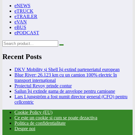
eNEWS
eTRUCK
eTRAILER
eVAN
eBUS
ePODCAST
Recent Posts
DKV Mobility și Shell își extind parteneriatul european
Blue River: 26.123 km cu un camion 100% electric în
transport internațional
Proiectul Revoy prinde contur
Sailun își extinde gama de anvelope pentru camioane
Lars Ljungström a fost numit director general (CFO) pentru
cellcentric
Cookie Policy (EU)
Ce este un cookie si cum se poate dezactiva
Politica de confidentialitate
Despre noi