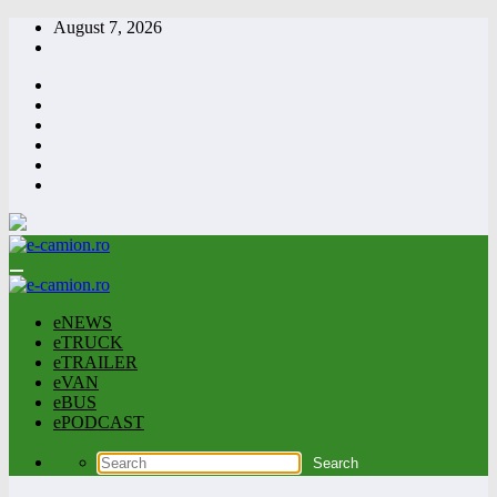
Skip
August 7, 2026
to
content
eNEWS
eTRUCK
eTRAILER
eVAN
eBUS
ePODCAST