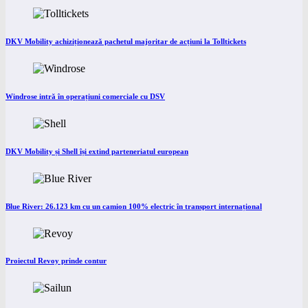
DKV Mobility achiziționează pachetul majoritar de acțiuni la Tolltickets
Windrose intră în operațiuni comerciale cu DSV
DKV Mobility și Shell își extind parteneriatul european
Blue River: 26.123 km cu un camion 100% electric în transport internațional
Proiectul Revoy prinde contur