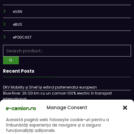
eVAN
eBUS
ePODCAST
Recent Posts
DKV Mobility și Shell își extind parteneriatul european
Blue River: 26.123 km cu un camion 100% electric în transport
internațional
Proiectul Revoy prinde contur
Manage Consent
Sailun își extinde gama de anvelope pentru camioane
Lars Ljungström a fost numit director general (CFO) pentru cellcentric
Această pagină web folosește cookie-uri pentru a
îmbunătăți experiența de navigare și a asigura
funcționalițăți adiționale.