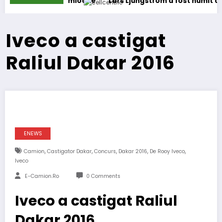
amioane
Lars Ljungström a fost numit director general (CF
Iveco a castigat
Raliul Dakar 2016
ENEWS
,
,
,
,
,
Camion
Castigator Dakar
Concurs
Dakar 2016
De Rooy Iveco
Iveco
E-Camion.ro
0 Comments
Iveco a castigat Raliul
Dakar 2016