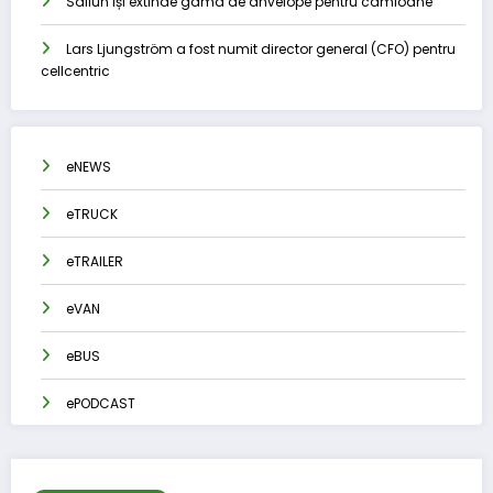
Sailun își extinde gama de anvelope pentru camioane
Lars Ljungström a fost numit director general (CFO) pentru
cellcentric
eNEWS
eTRUCK
eTRAILER
eVAN
eBUS
ePODCAST