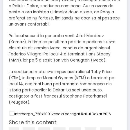
a Raliului Dakar, sectiunea camioane. Cu un avans de
peste o ora inaintea ultimelor doua etape, de Rooy a
preferat sa nu forteze, limitandu-se doar sa-si pastreze
un avans confortabil.
Pe locul secund la general a venit Airat Mardeev
(Kamaz), in timp ce pe ultima pozitie a podiumului s-a
clasat un alt camion Iveco, condus de argentinianul
Federico Villagra. Pe locul 4 a terminat Hans Stacey
(MAN), iar pe 5 a sosit Ton van Genugten (Iveco).
La sectiunea moto s-a impus australianul Toby Price
(KTM), in timp ce Manuel Gyenes (KTM) a terminat pe
locul 14, cea mai buna performanta romaneasca din
istoria participarilor la Dakar. La sectiunea auto,
castigator a fost francezul Staphane Peterhansel
(Peugeot).
Share this content: