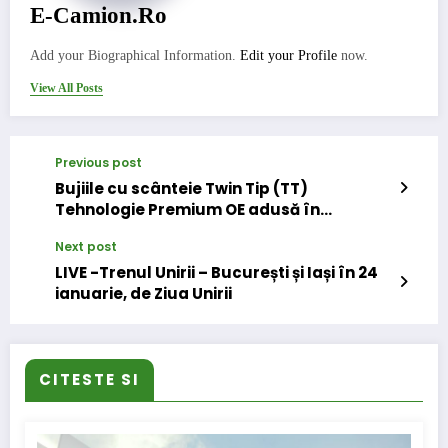
E-Camion.ro
Add your Biographical Information.
Edit your Profile
now.
View All Posts
Previous post
Bujiile cu scânteie Twin Tip (TT)
Tehnologie Premium OE adusă în
Aftermarket
Next post
LIVE -Trenul Unirii – București și Iași în 24
ianuarie, de Ziua Unirii
CITESTE SI