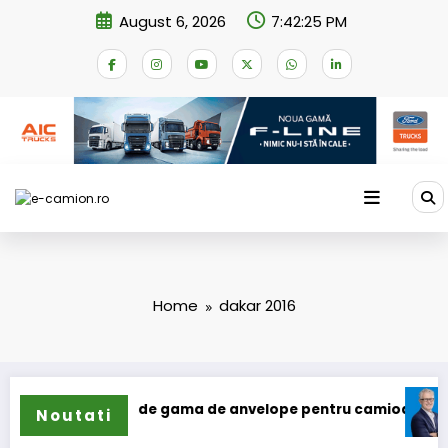
Skip
August 6, 2026
7:42:25 PM
to
content
Home
dakar 2016
ilun își extinde gama de anvelope pentru camioane
Lars 
Noutati