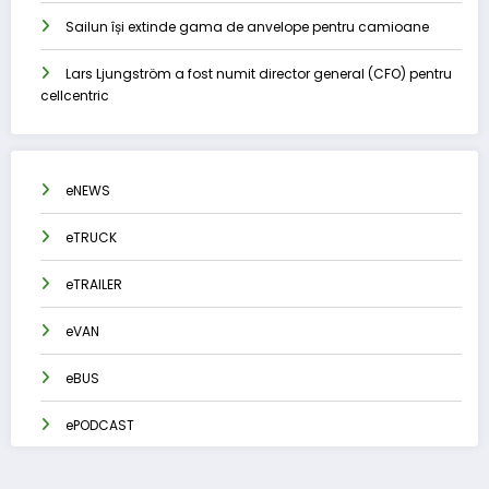
Sailun își extinde gama de anvelope pentru camioane
Lars Ljungström a fost numit director general (CFO) pentru
cellcentric
eNEWS
eTRUCK
eTRAILER
eVAN
eBUS
ePODCAST