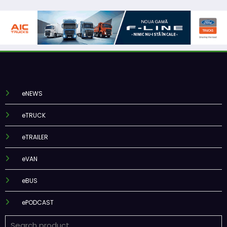
eNEWS
eTRUCK
eTRAILER
eVAN
eBUS
ePODCAST