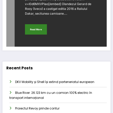
v=I0d6MXVPIao[/embed] Olandezul Gerard de
Rooy (Iveco) a castigat editia 2016 a Raliului
Dakar, sectiunea camioane.…
Read More
Recent Posts
DKV Mobility și Shell își extind parteneriatul european
Blue River: 26.123 km cu un camion 100% electric în
transport internațional
Proiectul Revoy prinde contur