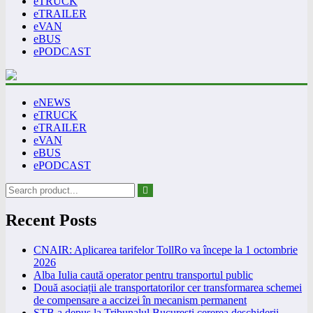
eTRUCK
eTRAILER
eVAN
eBUS
ePODCAST
eNEWS
eTRUCK
eTRAILER
eVAN
eBUS
ePODCAST
Recent Posts
CNAIR: Aplicarea tarifelor TollRo va începe la 1 octombrie
2026
Alba Iulia caută operator pentru transportul public
Două asociații ale transportatorilor cer transformarea schemei
de compensare a accizei în mecanism permanent
STB a depus la Tribunalul București cererea deschiderii