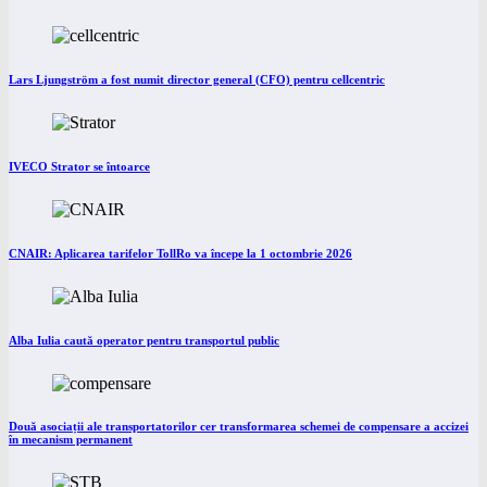
Lars Ljungström a fost numit director general (CFO) pentru cellcentric
IVECO Strator se întoarce
CNAIR: Aplicarea tarifelor TollRo va începe la 1 octombrie 2026
Alba Iulia caută operator pentru transportul public
Două asociații ale transportatorilor cer transformarea schemei de compensare a accizei
în mecanism permanent