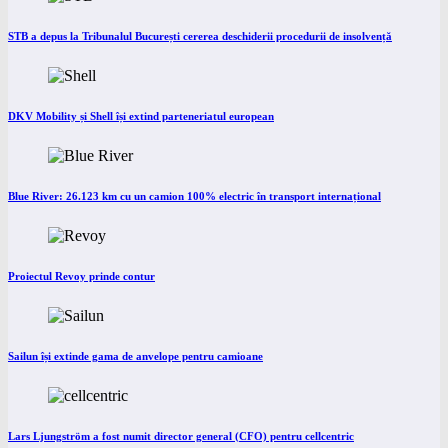
STB a depus la Tribunalul București cererea deschiderii procedurii de insolvență
DKV Mobility și Shell își extind parteneriatul european
Blue River: 26.123 km cu un camion 100% electric în transport internațional
Proiectul Revoy prinde contur
Sailun își extinde gama de anvelope pentru camioane
Lars Ljungström a fost numit director general (CFO) pentru cellcentric