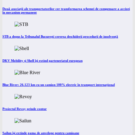
Două asociații ale transportatorilor cer transformarea schemei de compensare a accizei
în mecanism permanent
STB a depus la Tribunalul București cererea deschiderii procedurii de insolvență
DKV Mobility și Shell își extind parteneriatul european
Blue River: 26.123 km cu un camion 100% electric în transport internațional
Proiectul Revoy prinde contur
Sailun își extinde gama de anvelope pentru camioane