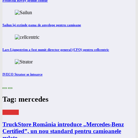
Proiectul Revoy prinde contur
Sailun își extinde gama de anvelope pentru camioane
Lars Ljungström a fost numit director general (CFO) pentru cellcentric
IVECO Strator se întoarce
Tag: mercedes
eNEWS
TruckStore România introduce „Mercedes-Benz
Certified”, un nou standard pentru camioanele
rulate