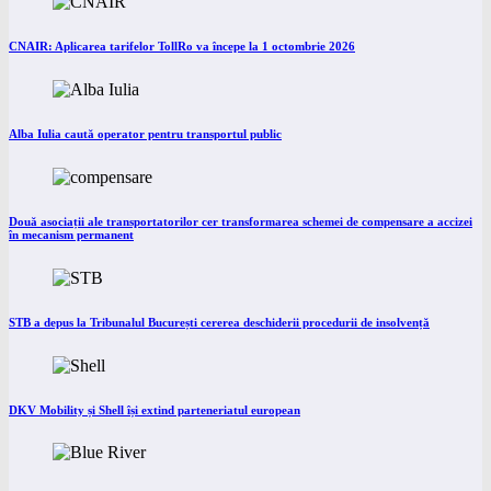
CNAIR: Aplicarea tarifelor TollRo va începe la 1 octombrie 2026
Alba Iulia caută operator pentru transportul public
Două asociații ale transportatorilor cer transformarea schemei de compensare a accizei
în mecanism permanent
STB a depus la Tribunalul București cererea deschiderii procedurii de insolvență
DKV Mobility și Shell își extind parteneriatul european