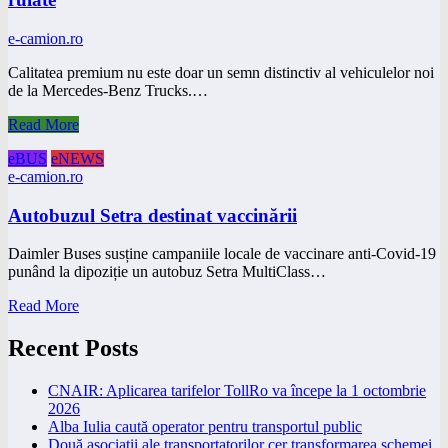
e-camion.ro
Calitatea premium nu este doar un semn distinctiv al vehiculelor noi
de la Mercedes-Benz Trucks.…
Read More
eBUS
eNEWS
e-camion.ro
Autobuzul Setra destinat vaccinării
Daimler Buses susține campaniile locale de vaccinare anti-Covid-19
punând la dipoziție un autobuz Setra MultiClass…
Read More
Recent Posts
CNAIR: Aplicarea tarifelor TollRo va începe la 1 octombrie
2026
Alba Iulia caută operator pentru transportul public
Două asociații ale transportatorilor cer transformarea schemei