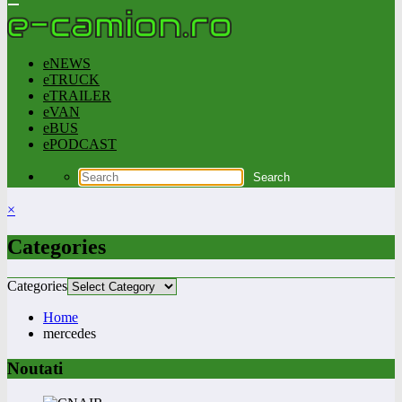
eNEWS
eTRUCK
eTRAILER
eVAN
eBUS
ePODCAST
×
Categories
Categories
Home
mercedes
Noutati