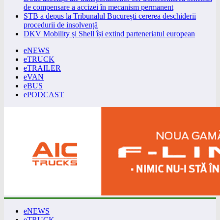
de compensare a accizei în mecanism permanent
STB a depus la Tribunalul București cererea deschiderii
procedurii de insolvență
DKV Mobility și Shell își extind parteneriatul european
eNEWS
eTRUCK
eTRAILER
eVAN
eBUS
ePODCAST
eNEWS
eTRUCK