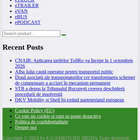
eTRAILER
eVAN
eBUS
ePODCAST
Recent Posts
CNAIR: Aplicarea tarifelor TollRo va începe la 1 octombrie
2026
Alba Iulia caută operator pentru transportul public
Două asociații ale transportatorilor cer transformarea schemei
de compensare a accizei în mecanism permanent
STB a depus la Tribunalul București cererea deschiderii
procedurii de insolvență
DKV Mobility și Shell își extind parteneriatul european
Cookie Policy (EU)
Ce este un cookie si cum se poate dezactiva
Politica de confidentialitate
Despre noi
Copyright © 2024 by E-CAMION.RO MEDIA Toate drepturile