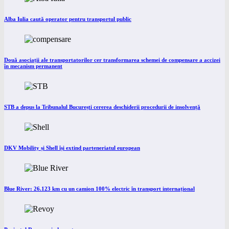
Alba Iulia caută operator pentru transportul public
Două asociații ale transportatorilor cer transformarea schemei de compensare a accizei
în mecanism permanent
STB a depus la Tribunalul București cererea deschiderii procedurii de insolvență
DKV Mobility și Shell își extind parteneriatul european
Blue River: 26.123 km cu un camion 100% electric în transport internațional