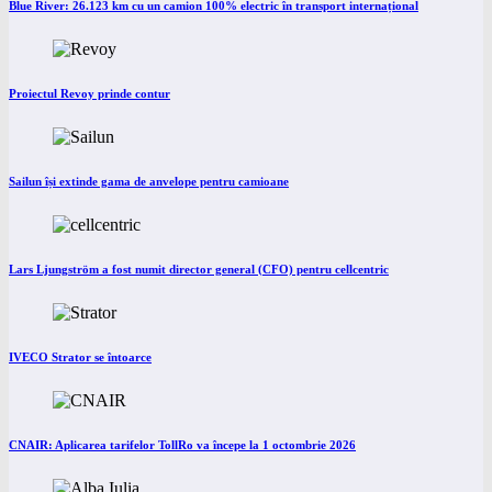
Blue River: 26.123 km cu un camion 100% electric în transport internațional
Proiectul Revoy prinde contur
Sailun își extinde gama de anvelope pentru camioane
Lars Ljungström a fost numit director general (CFO) pentru cellcentric
IVECO Strator se întoarce
CNAIR: Aplicarea tarifelor TollRo va începe la 1 octombrie 2026