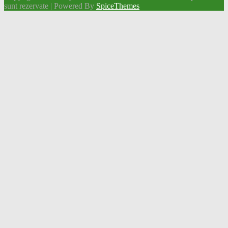
sunt rezervate | Powered By
SpiceThemes