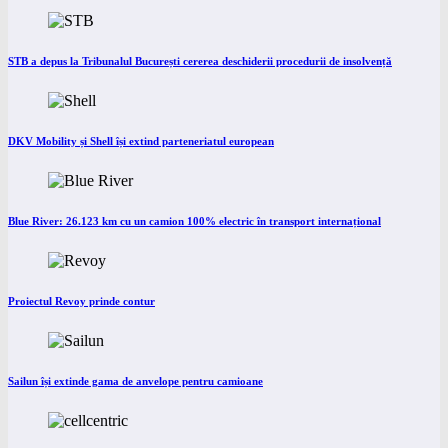
STB a depus la Tribunalul București cererea deschiderii procedurii de insolvență
DKV Mobility și Shell își extind parteneriatul european
Blue River: 26.123 km cu un camion 100% electric în transport internațional
Proiectul Revoy prinde contur
Sailun își extinde gama de anvelope pentru camioane