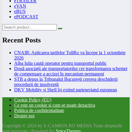
eTRAILER
eVAN
eBUS
ePODCAST
Recent Posts
CNAIR: Aplicarea tarifelor TollRo va începe la 1 octombrie
2026
Alba Iulia caută operator pentru transportul public
Două asociații ale transportatorilor cer transformarea schemei
de compensare a accizei în mecanism permanent
STB a depus la Tribunalul București cererea deschiderii
procedurii de insolvență
DKV Mobility și Shell își extind parteneriatul european
Cookie Policy (EU)
Ce este un cookie si cum se poate dezactiva
Politica de confidentialitate
Despre noi
Copyright © 2024 by E-CAMION.RO MEDIA Toate drepturile
sunt rezervate | Powered By
SpiceThemes