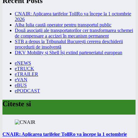
Recent Posts
CNAIR: Aplicarea tarifelor TollRo va începe la 1 octombrie
2026
Alba Iulia caută operator pentru transportul public
Două asociații ale transportatorilor cer transformarea schemei
de compensare a accizei în mecanism permanent
STB a depus la Tribunalul București cererea deschiderii
procedurii de insolvență
DKV Mobility și Shell își extind parteneriatul european
eNEWS
eTRUCK
eTRAILER
eVAN
eBUS
ePODCAST
Citeste si
CNAIR: Aplicarea tarifelor TollRo va începe la 1 octombrie