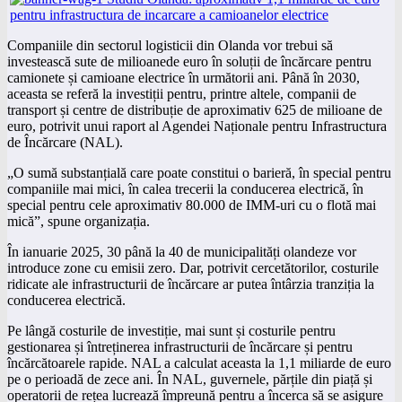
Companiile din sectorul logisticii din Olanda vor trebui să
investească sute de milioanede euro în soluții de încărcare pentru
camionete și camioane electrice în următorii ani. Până în 2030,
aceasta se referă la investiții pentru, printre altele, companii de
transport și centre de distribuție de aproximativ 625 de milioane de
euro, potrivit unui raport al Agendei Naționale pentru Infrastructura
de Încărcare (NAL).
„O sumă substanțială care poate constitui o barieră, în special pentru
companiile mai mici, în calea trecerii la conducerea electrică, în
special pentru cele aproximativ 80.000 de IMM-uri cu o flotă mai
mică”, spune organizația.
În ianuarie 2025, 30 până la 40 de municipalități olandeze vor
introduce zone cu emisii zero. Dar, potrivit cercetătorilor, costurile
ridicate ale infrastructurii de încărcare ar putea întârzia tranziția la
conducerea electrică.
Pe lângă costurile de investiție, mai sunt și costurile pentru
gestionarea și întreținerea infrastructurii de încărcare și pentru
încărcătoarele rapide. NAL a calculat aceasta la 1,1 miliarde de euro
pe o perioadă de zece ani. În NAL, guvernele, părțile din piață și
operatorii de rețea lucrează împreună pentru a încerca să se asigure