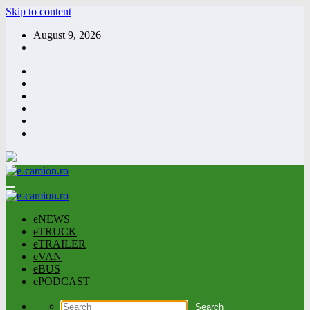
Skip to content
August 9, 2026
eNEWS
eTRUCK
eTRAILER
eVAN
eBUS
ePODCAST