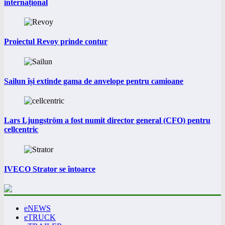
internațional
Proiectul Revoy prinde contur
Sailun își extinde gama de anvelope pentru camioane
Lars Ljungström a fost numit director general (CFO) pentru
cellcentric
IVECO Strator se întoarce
eNEWS
eTRUCK