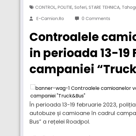
,
,
,
,
CONTROL
POLITIE
Soferi
STARE TEHNICA
Tahog
E-Camion.ro
0 Comments
Controalele camio
in perioada 13-19 
campaniei “Truc
În perioada 13-19 februarie 2023, poliți
autobuze și camioane în cadrul campani
Bus” a rețelei Roadpol.