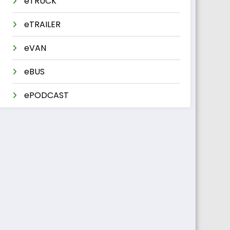
eTRUCK
eTRAILER
eVAN
eBUS
ePODCAST