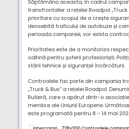
Săptămâna aceasta, în cadrul campanie
transfrontalier a rețelei Roadpol „Truc
prioritare cu scopul de a crește siguranța
deosebită traficului de autobuze și cam
perioada campaniei, vor exista controal
Prioritatea este de a monitoriza respec
odihnă pentru șoferii profesioniști. Poli
stării tehnice și siguranței încărcăturii.
Controalele fac parte din campania tra
„Truck & Bus” a rețelei Roadpol. Denum
Rutieră, care a apărut dintr-o asociație 
membre ale Uniunii Europene. Următo
este programată pentru 8 – 14 mai 202