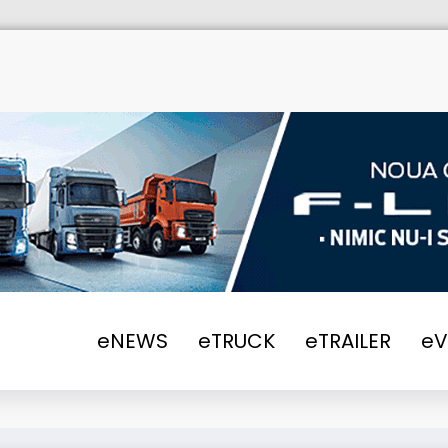
eNEWS
eTRUCK
eTRAILER
e
oanelor vor continua in perioada 13-19 Febru