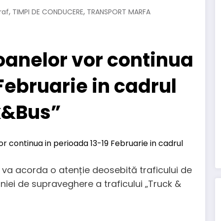
,
,
raf
TIMPI DE CONDUCERE
TRANSPORT MARFA
anelor vor continua
Februarie in cadrul
k&Bus”
a va acorda o atenție deosebită traficului de
ei de supraveghere a traficului „Truck &