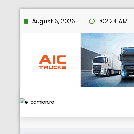
Skip
to
August 6, 2026
1:02:25 AM
content
Controalele cami