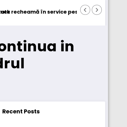
 131.000 de camioane
DKV Mobility achiziționează pachetul majorita
ontinua in
drul
Recent Posts