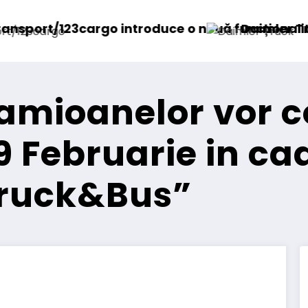
ouă funcționalitate
Daimler Truck recheamă în service peste
amioanelor vor c
9 Februarie in ca
Truck&Bus”