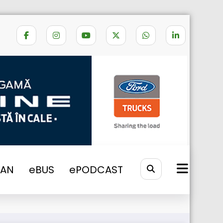
Home
eNEWS
2023
VAN
eBUS
ePODCAST
arie in cadrul campaniei “Truck&Bus”