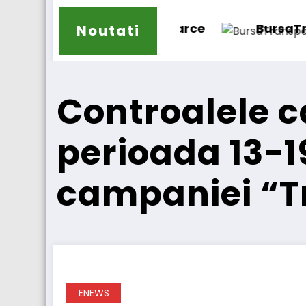
e
BursaTransport/123cargo introduce o n
Noutati
Controalele c
perioada 13-1
campaniei “
ENEWS