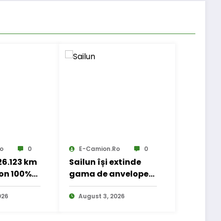
o
0
E-Camion.ro
0
 26.123 km
Sailun își extinde
on 100%
gama de anvelope
 transport
pentru camioane
nal
026
August 3, 2026