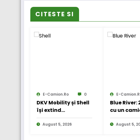
CITESTE SI
E-Camion.ro
0
E-Camion.r
DKV Mobility și Shell
Blue River:
își extind
cu un cami
parteneriatul
electric în
european
August 5, 2026
internațio
August 5, 2