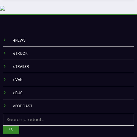
eNEWS
eTRUCK
eTRAILER
eVAN
eBUS
ePODCAST