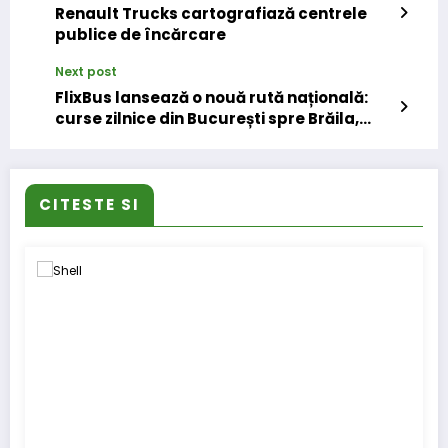
Renault Trucks cartografiază centrele
publice de încărcare
Next post
FlixBus lansează o nouă rută națională:
curse zilnice din București spre Brăila,
Galați și Tulcea
CITESTE SI