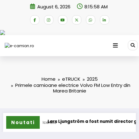
Skip
August 6, 2026
8:15:58 AM
to
content
Home
eTRUCK
2025
Primele camioane electrice Volvo FM Low Entry din
Marea Britanie
ane
Lars Ljungström a fost numit director general (CFO) pe
Noutati