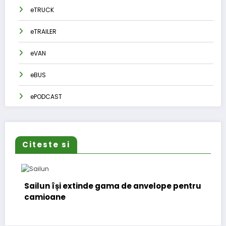
eTRUCK
eTRAILER
eVAN
eBUS
ePODCAST
Citeste si
Sailun își extinde gama de anvelope pentru
camioane