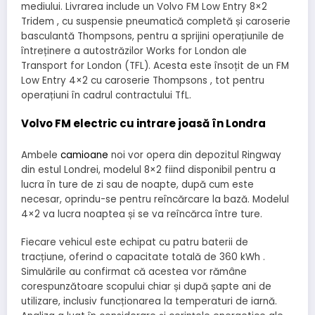
mediului. Livrarea include un Volvo FM Low Entry 8×2
Tridem , cu suspensie pneumatică completă și caroserie
basculantă Thompsons, pentru a sprijini operațiunile de
întreținere a autostrăzilor Works for London ale
Transport for London (TFL). Acesta este însoțit de un FM
Low Entry 4×2 cu caroserie Thompsons , tot pentru
operațiuni în cadrul contractului TfL.
Volvo FM electric cu intrare joasă în Londra
Ambele
camioane
noi vor opera din depozitul Ringway
din estul Londrei, modelul 8×2 fiind disponibil pentru a
lucra în ture de zi sau de noapte, după cum este
necesar, oprindu-se pentru reîncărcare la bază. Modelul
4×2 va lucra noaptea și se va reîncărca între ture.
Fiecare vehicul este echipat cu patru baterii de
tracțiune, oferind o capacitate totală de 360 ​​kWh .
Simulările au confirmat că acestea vor rămâne
corespunzătoare scopului chiar și după șapte ani de
utilizare, inclusiv funcționarea la temperaturi de iarnă.