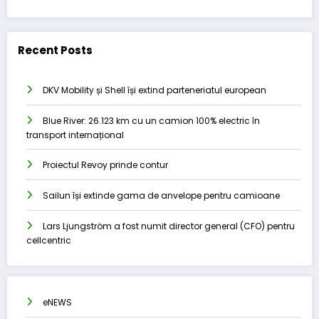
Recent Posts
DKV Mobility și Shell își extind parteneriatul european
Blue River: 26.123 km cu un camion 100% electric în
transport internațional
Proiectul Revoy prinde contur
Sailun își extinde gama de anvelope pentru camioane
Lars Ljungström a fost numit director general (CFO) pentru
cellcentric
eNEWS