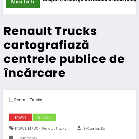
Noutati
Renault Trucks
cartografiază
centrele publice de
încărcare
ENEWS
ETRUCK
,
,
ENEWS
ETRUCK
Renault Trucks
E-Camion.ro
0 Comments