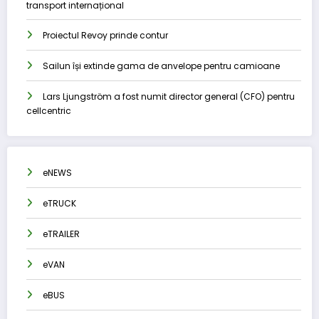
transport internațional
Proiectul Revoy prinde contur
Sailun își extinde gama de anvelope pentru camioane
Lars Ljungström a fost numit director general (CFO) pentru
cellcentric
eNEWS
eTRUCK
eTRAILER
eVAN
eBUS