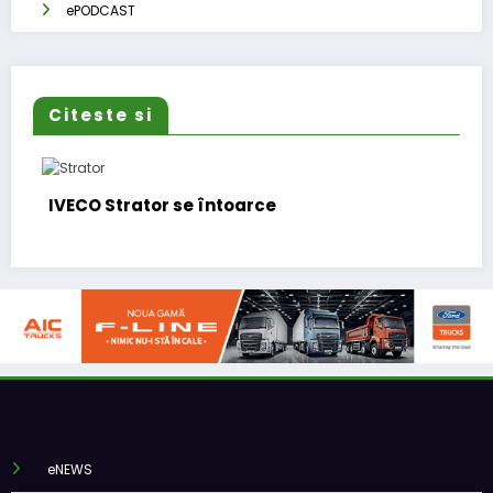
ePODCAST
Citeste si
Strator se întoarce
BursaTrans
funcționali
eNEWS