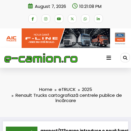
Skip
August 7, 2026
10:21:09 PM
to
content
Home
eTRUCK
2025
Renault Trucks cartografiază centrele publice de
încărcare
ort/123cargo introduce o nouă funcționalitate
Daimler Truck 