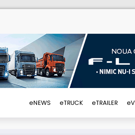
eNEWS
eTRUCK
eTRAILER
e
sează o nouă rută națională: curse zilnice din 