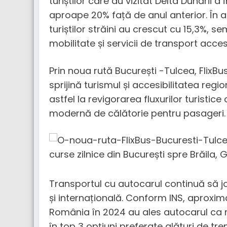
turiștilor care au vizitat Delta Dunării 
aproape 20% față de anul anterior. În ac
turiștilor străini au crescut cu 15,3%, s
mobilitate și servicii de transport accesi
Prin noua rută București -Tulcea, FlixBu
sprijină turismul și accesibilitatea reg
astfel la revigorarea fluxurilor turistice
modernă de călătorie pentru pasageri.
Transportul cu autocarul continuă să jo
și internațională. Conform INS, aproximat
România în 2024 au ales autocarul ca 
în top 3 opțiuni preferate alături de tren