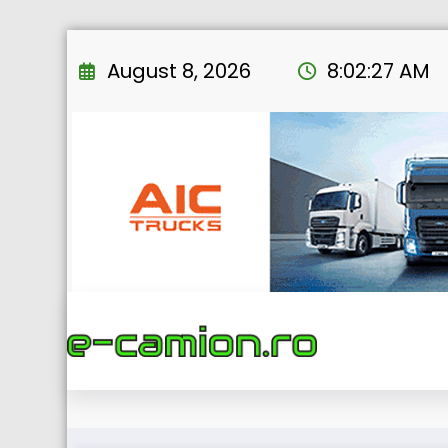
Skip
to
August 8, 2026
8:02:28 AM
content
FlixBus lan