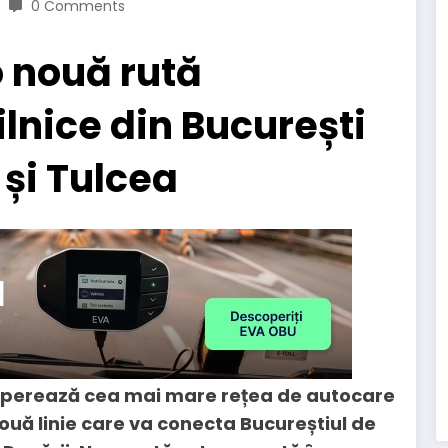
0 Comments
o nouă rută
ilnice din București
 și Tulcea
 operează cea mai mare rețea de autocare
ouă linie care va conecta Bucureștiul de