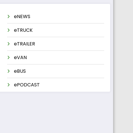
eNEWS
eTRUCK
eTRAILER
eVAN
eBUS
ePODCAST