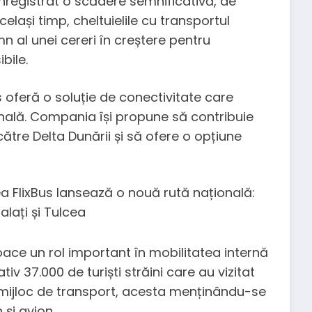
a înregistrat o scădere semnificativă, de
elași timp, cheltuielile cu transportul
emn al unei cereri în creștere pentru
bile.
s oferă o soluție de conectivitate care
ională. Compania își propune să contribuie
 către Delta Dunării și să ofere o opțiune
ace un rol important în mobilitatea internă
iv 37.000 de turiști străini care au vizitat
mijloc de transport, acesta menținându-se
 și avion.