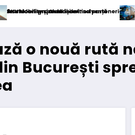
vență
d parteneriatul european
Blue River: 26.123 km cu un camion
ază o nouă rută n
din București spre
ea