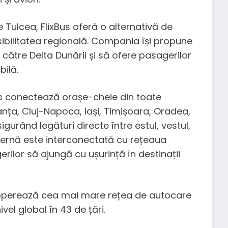
 Tulcea, FlixBus oferă o alternativă de
esibilitatea regională. Compania își propune
 către Delta Dunării și să ofere pasagerilor
bilă.
Bus conectează orașe-cheie din toate
anța, Cluj-Napoca, Iași, Timișoara, Oradea,
gurând legături directe între estul, vestul,
nternă este interconectată cu rețeaua
rilor să ajungă cu ușurință în destinații
, operează cea mai mare rețea de autocare
vel global în 43 de țări.