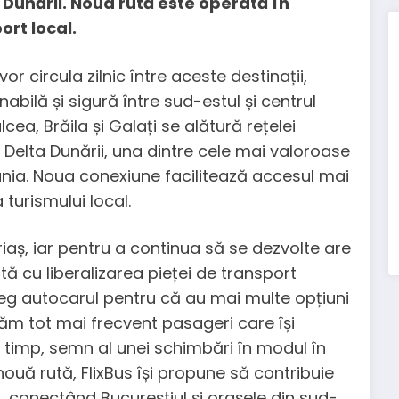
 Dunării. Noua rută este operată în
ort local.
 circula zilnic între aceste destinații,
bilă și sigură între sud-estul și centrul
cea, Brăila și Galați se alătură rețelei
e Delta Dunării, una dintre cele mai valoroase
mânia. Noua conexiune facilitează accesul mai
 turismului local.
uriaș, iar pentru a continua să se dezvolte are
ă cu liberalizarea pieței de transport
leg autocarul pentru că au mai multe opțiuni
văm tot mai frecvent pasageri care își
n timp, semn al unei schimbări în modul în
ouă rută, FlixBus își propune să contribuie
ă, conectând Bucureștiul și orașele din sud-