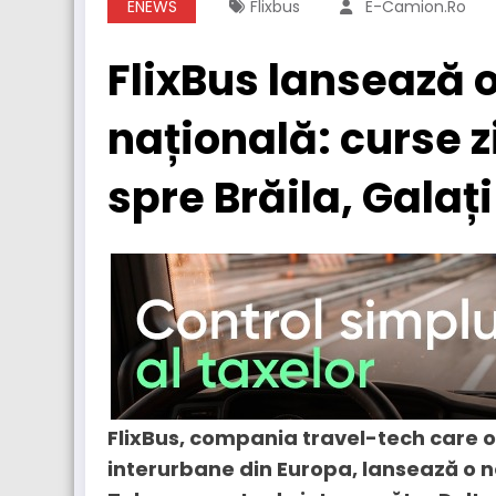
ENEWS
Flixbus
E-Camion.ro
FlixBus lansează 
națională: curse z
spre Brăila, Galați
FlixBus, compania travel-tech care
interurbane din Europa, lansează o n