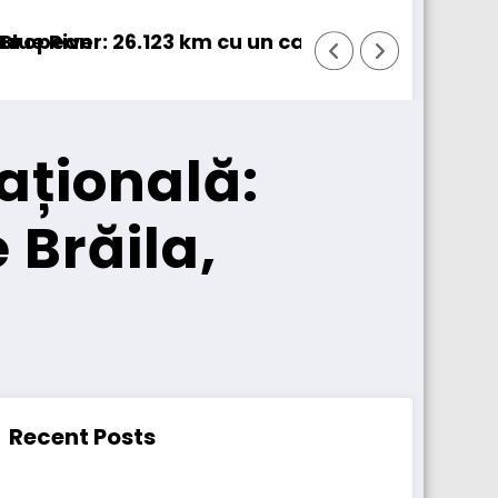
 100% electric în transport internațional
Proiectul Revoy prinde contur
ațională:
 Brăila,
Recent Posts