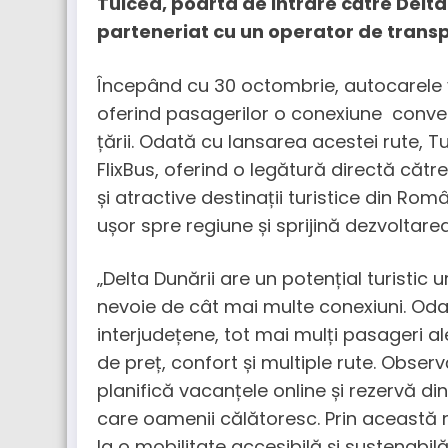
Tulcea, poarta de intrare către Delta
parteneriat cu un operator de transp
Începând cu 30 octombrie, autocarele vor
oferind pasagerilor o conexiune convena
țării. Odată cu lansarea acestei rute, Tul
FlixBus, oferind o legătură directă cătr
și atractive destinații turistice din Ro
ușor spre regiune și sprijină dezvoltarea
„Delta Dunării are un potențial turistic 
nevoie de cât mai multe conexiuni. Odat
interjudețene, tot mai mulți pasageri a
de preț, confort și multiple rute. Obser
planifică vacanțele online și rezervă di
care oamenii călătoresc. Prin această n
la o mobilitate accesibilă și sustenabil