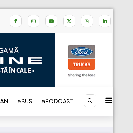
Home
eNEWS
2025
VAN
eBUS
ePODCAST
București spre Brăila, Galați și Tulcea