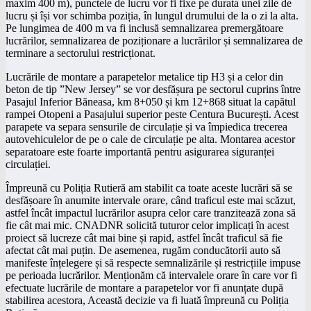
maxim 400 m), punctele de lucru vor fi fixe pe durata unei zile de
lucru și își vor schimba poziția, în lungul drumului de la o zi la alta.
Pe lungimea de 400 m va fi inclusă semnalizarea premergătoare
lucrărilor, semnalizarea de poziționare a lucrărilor și semnalizarea de
terminare a sectorului restricționat.
Lucrările de montare a parapetelor metalice tip H3 și a celor din
beton de tip ”New Jersey” se vor desfășura pe sectorul cuprins între
Pasajul Inferior Băneasa, km 8+050 și km 12+868 situat la capătul
rampei Otopeni a Pasajului superior peste Centura București. Acest
parapete va separa sensurile de circulație și va împiedica trecerea
autovehiculelor de pe o cale de circulație pe alta. Montarea acestor
separatoare este foarte importantă pentru asigurarea siguranței
circulației.
Împreună cu Poliția Rutieră am stabilit ca toate aceste lucrări să se
desfășoare în anumite intervale orare, când traficul este mai scăzut,
astfel încât impactul lucrărilor asupra celor care tranzitează zona să
fie cât mai mic. CNADNR solicită tuturor celor implicați în acest
proiect să lucreze cât mai bine și rapid, astfel încât traficul să fie
afectat cât mai puțin. De asemenea, rugăm conducătorii auto să
manifeste înțelegere și să respecte semnalizările și restricțiile impuse
pe perioada lucrărilor. Menționăm că intervalele orare în care vor fi
efectuate lucrările de montare a parapetelor vor fi anunțate după
stabilirea acestora, Această decizie va fi luată împreună cu Poliția