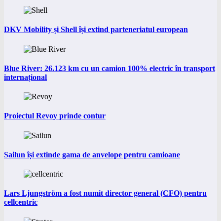
DKV Mobility și Shell își extind parteneriatul european
Blue River: 26.123 km cu un camion 100% electric în transport
internațional
Proiectul Revoy prinde contur
Sailun își extinde gama de anvelope pentru camioane
Lars Ljungström a fost numit director general (CFO) pentru
cellcentric