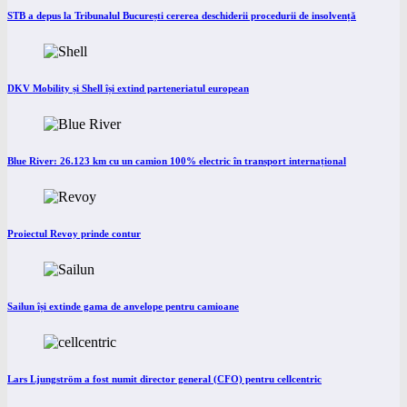
STB a depus la Tribunalul București cererea deschiderii procedurii de insolvență
DKV Mobility și Shell își extind parteneriatul european
Blue River: 26.123 km cu un camion 100% electric în transport internațional
Proiectul Revoy prinde contur
Sailun își extinde gama de anvelope pentru camioane
Lars Ljungström a fost numit director general (CFO) pentru cellcentric