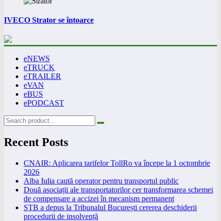
IVECO Strator se întoarce
eNEWS
eTRUCK
eTRAILER
eVAN
eBUS
ePODCAST
Recent Posts
CNAIR: Aplicarea tarifelor TollRo va începe la 1 octombrie
2026
Alba Iulia caută operator pentru transportul public
Două asociații ale transportatorilor cer transformarea schemei
de compensare a accizei în mecanism permanent
STB a depus la Tribunalul București cererea deschiderii
procedurii de insolvență