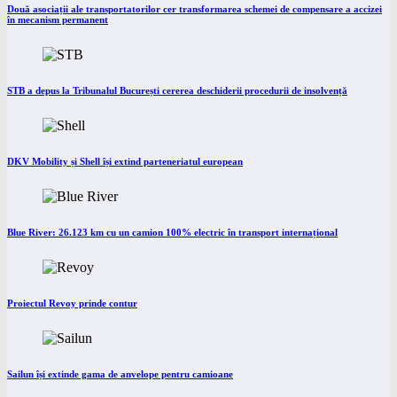
Două asociații ale transportatorilor cer transformarea schemei de compensare a accizei
în mecanism permanent
STB a depus la Tribunalul București cererea deschiderii procedurii de insolvență
DKV Mobility și Shell își extind parteneriatul european
Blue River: 26.123 km cu un camion 100% electric în transport internațional
Proiectul Revoy prinde contur
Sailun își extinde gama de anvelope pentru camioane