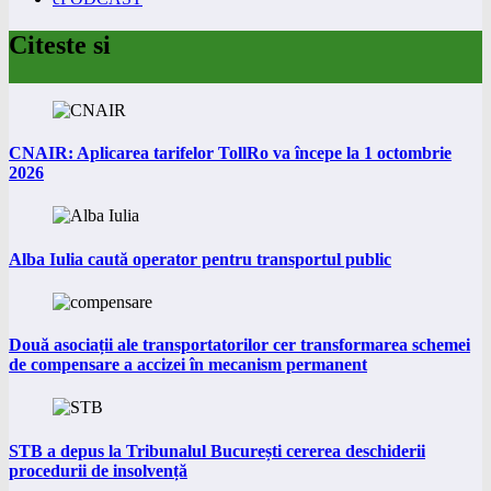
Citeste si
CNAIR: Aplicarea tarifelor TollRo va începe la 1 octombrie
2026
Alba Iulia caută operator pentru transportul public
Două asociații ale transportatorilor cer transformarea schemei
de compensare a accizei în mecanism permanent
STB a depus la Tribunalul București cererea deschiderii
procedurii de insolvență