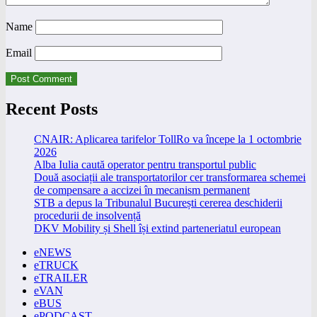
Name
Email
Recent Posts
CNAIR: Aplicarea tarifelor TollRo va începe la 1 octombrie
2026
Alba Iulia caută operator pentru transportul public
Două asociații ale transportatorilor cer transformarea schemei
de compensare a accizei în mecanism permanent
STB a depus la Tribunalul București cererea deschiderii
procedurii de insolvență
DKV Mobility și Shell își extind parteneriatul european
eNEWS
eTRUCK
eTRAILER
eVAN
eBUS
ePODCAST