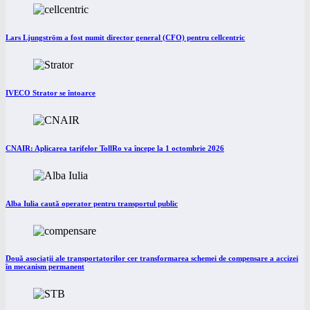
Lars Ljungström a fost numit director general (CFO) pentru cellcentric
IVECO Strator se întoarce
CNAIR: Aplicarea tarifelor TollRo va începe la 1 octombrie 2026
Alba Iulia caută operator pentru transportul public
Două asociații ale transportatorilor cer transformarea schemei de compensare a accizei
în mecanism permanent