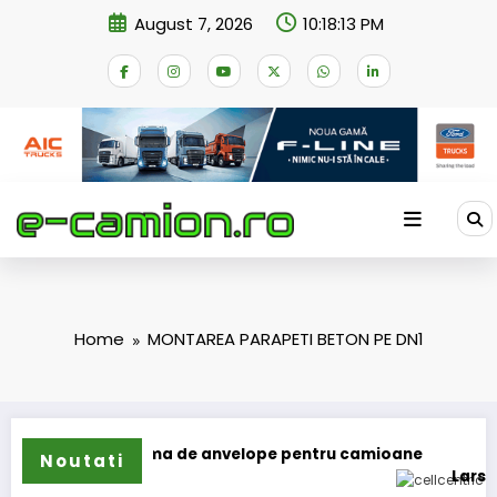
Skip
August 7, 2026
10:18:13 PM
to
content
Home
MONTAREA PARAPETI BETON PE DN1
și extinde gama de anvelope pentru camioane
Noutati
Lars Ljungst