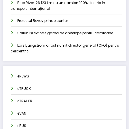
Blue River: 26.123 km cu un camion 100% electric în
transport internațional
Proiectul Revoy prinde contur
Sailun își extinde gama de anvelope pentru camioane
Lars Ljungström a fost numit director general (CFO) pentru
cellcentric
eNEWS
eTRUCK
eTRAILER
eVAN
eBUS