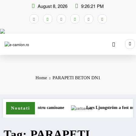
Skip
August 8, 2026
9:26:21 PM
to
content
Home
PARAPETI BETON DN1
de anvelope pentru camioane
Lars Ljungström a fost numit dire
Noutati
Tag: PARAPETI