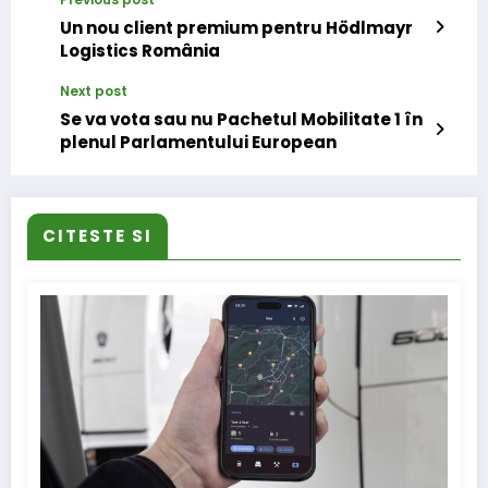
Un nou client premium pentru Hödlmayr
Logistics România
Next post
Se va vota sau nu Pachetul Mobilitate 1 în
plenul Parlamentului European
CITESTE SI