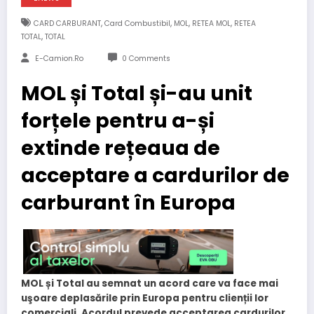
,
,
,
,
CARD CARBURANT
Card Combustibil
MOL
RETEA MOL
RETEA
,
TOTAL
TOTAL
E-Camion.ro
0 Comments
MOL și Total și-au unit
forțele pentru a-și
extinde rețeaua de
acceptare a cardurilor de
carburant în Europa
MOL și Total au semnat un acord care va face mai
u
şoare deplasările prin Europa pentru clienții lor
comerciali. Acordul prevede acceptarea cardurilor