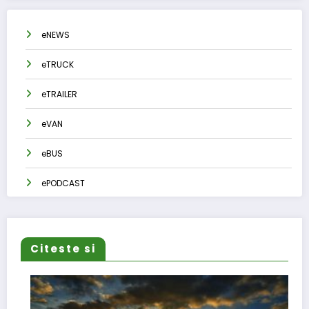
eNEWS
eTRUCK
eTRAILER
eVAN
eBUS
ePODCAST
Citeste si