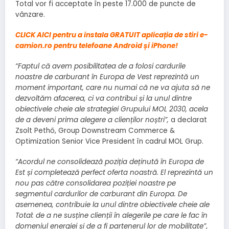
Total vor fi acceptate în peste 17.000 de puncte de
vânzare.
CLICK AICI pentru a instala GRATUIT aplicația de stiri e-
camion.ro pentru telefoane Android și iPhone!
“Faptul că avem posibilitatea de a folosi cardurile
noastre de carburant în Europa de Vest reprezintă un
moment important, care nu numai că ne va ajuta să ne
dezvoltăm afacerea, ci va contribui și la unul dintre
obiectivele cheie ale strategiei Grupului MOL 2030, acela
de a deveni prima alegere a clienților noștri”,
a declarat
Zsolt Pethő, Group Downstream Commerce &
Optimization Senior Vice President în cadrul MOL Grup.
“Acordul ne consolidează poziția deținută în Europa de
Est și completează perfect oferta noastră. El reprezintă un
nou pas către consolidarea poziției noastre pe
segmentul cardurilor de carburant din Europa. De
asemenea, contribuie la unul dintre obiectivele cheie ale
Total: de a ne susține clienții în alegerile pe care le fac în
domeniul energiei și de a fi partenerul lor de mobilitate”
,