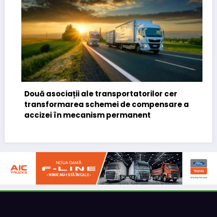
uă asociații ale transportatorilor cer
ansformarea schemei de compensare a
STB a d
cizei în mecanism permanent
deschid