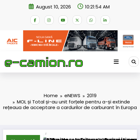
Skip
August 10, 2026
10:21:55 AM
to
content
Home
eNEWS
2019
MOL și Total și-au unit forțele pentru a-și extinde
rețeaua de acceptare a cardurilor de carburant în Europa
emei de compensare a accizei în mecanism permanent
a depus la Tribunalul București cererea deschiderii procedurii
DKV Mob