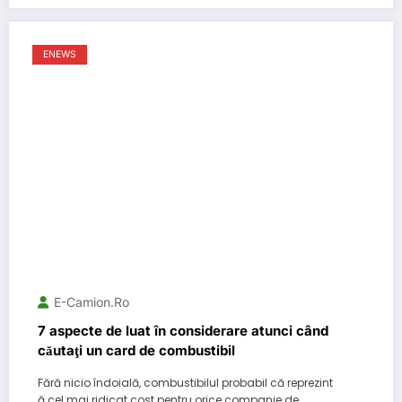
ENEWS
E-Camion.ro
7 aspecte de luat în considerare atunci când
căutaţi un card de combustibil
Fără nicio îndoială, combustibilul probabil că reprezint
ă cel mai ridicat cost pentru orice companie de…