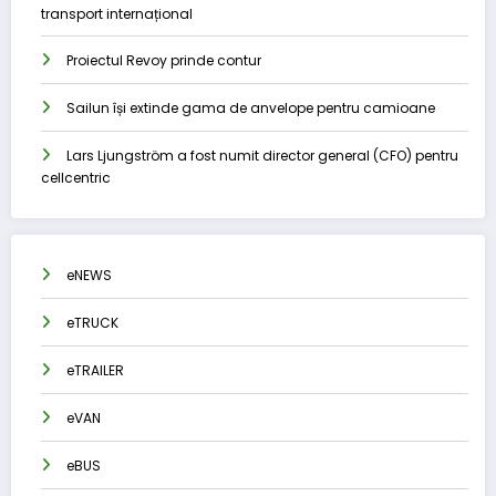
transport internațional
Proiectul Revoy prinde contur
Sailun își extinde gama de anvelope pentru camioane
Lars Ljungström a fost numit director general (CFO) pentru
cellcentric
eNEWS
eTRUCK
eTRAILER
eVAN
eBUS