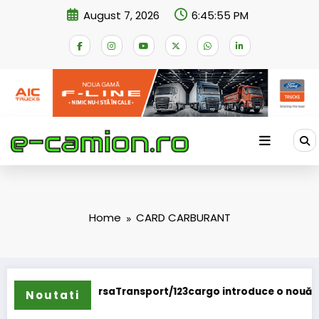
Skip
August 7, 2026
6:45:55 PM
to
content
Home
CARD CARBURANT
ursaTransport/123cargo introduce o nouă funcționalitate
Daim
Noutati