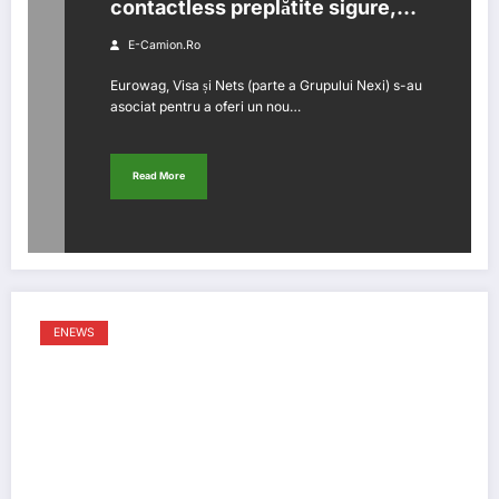
contactless preplătite sigure,
pentru gestionarea flotei
E-Camion.ro
Eurowag, Visa și Nets (parte a Grupului Nexi) s-au
asociat pentru a oferi un nou…
Read More
ENEWS