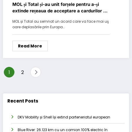
MOL și Total și-au unit forțele pentru a-și
extinde rețeaua de acceptare a cardurilor de
carburant în Europa
MOL și Total au semnat un acord care va face mai uş
oare deplasările prin Europa…
Read More
Posts
1
2
pagination
Recent Posts
DKV Mobility și Shell își extind parteneriatul european
Blue River: 26.123 km cu un camion 100% electric în