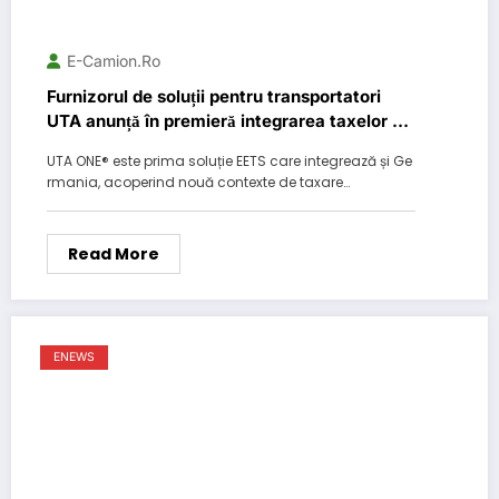
E-Camion.ro
Furnizorul de soluții pentru transportatori
UTA anunță în premieră integrarea taxelor de
drum din Germania în dispozitivul de bord
UTA ONE® este prima soluție EETS care integrează și Ge
UTA One®
rmania, acoperind nouă contexte de taxare…
Read More
ENEWS