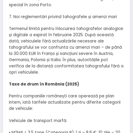
special în zona Porto.
7. Noi reglementări privind tahografele și amenzi mari
Termenul limită pentru înlocuirea tahografelor analogice
și digitale a expirat în februarie 2025. După această
dată, vehiculele fără actualizările necesare ale
tahografului se vor confrunta cu amenzi mari – de până
la 30.000 EUR în Franța și sancțiuni severe în Austria,
Germania, Polonia și Italia. În plus, autoritățile pot
verifica de la distanță conformitatea tahografului fără a
opri vehiculele.
Taxe de drum în România (2025)
Pentru companiile românești care operează pe plan
intern, iată tarifele actualizate pentru diferite categorii
de vehicule:
Vehicule de transport marfă:
• MTMA ≤ 3,5 tone (Categoria B): 1 zi – 8,6 €, 10 zile – 20