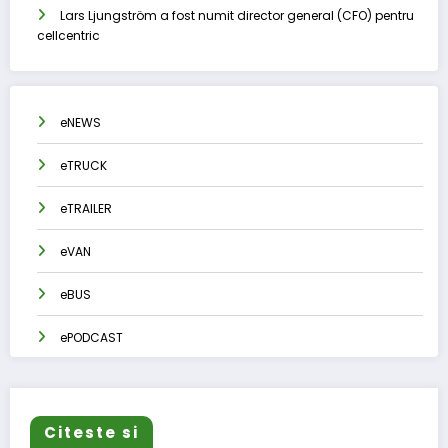
Lars Ljungström a fost numit director general (CFO) pentru
cellcentric
eNEWS
eTRUCK
eTRAILER
eVAN
eBUS
ePODCAST
Citeste si