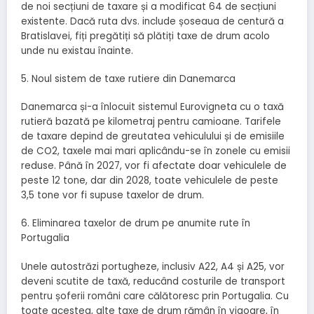
de noi secțiuni de taxare și a modificat 64 de secțiuni
existente. Dacă ruta dvs. include șoseaua de centură a
Bratislavei, fiți pregătiți să plătiți taxe de drum acolo
unde nu existau înainte.
5. Noul sistem de taxe rutiere din Danemarca
Danemarca și-a înlocuit sistemul Eurovigneta cu o taxă
rutieră bazată pe kilometraj pentru camioane. Tarifele
de taxare depind de greutatea vehiculului și de emisiile
de CO2, taxele mai mari aplicându-se în zonele cu emisii
reduse. Până în 2027, vor fi afectate doar vehiculele de
peste 12 tone, dar din 2028, toate vehiculele de peste
3,5 tone vor fi supuse taxelor de drum.
6. Eliminarea taxelor de drum pe anumite rute în
Portugalia
Unele autostrăzi portugheze, inclusiv A22, A4 și A25, vor
deveni scutite de taxă, reducând costurile de transport
pentru șoferii români care călătoresc prin Portugalia. Cu
toate acestea, alte taxe de drum rămân în vigoare, în