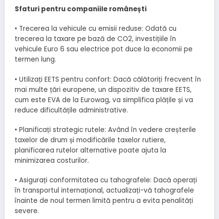
Sfaturi pentru companiile românești
• Trecerea la vehicule cu emisii reduse: Odată cu
trecerea la taxare pe bază de CO2, investițiile în
vehicule Euro 6 sau electrice pot duce la economii pe
termen lung.
• Utilizați EETS pentru confort: Dacă călătoriți frecvent în
mai multe țări europene, un dispozitiv de taxare EETS,
cum este EVA de la Eurowag, va simplifica plățile și va
reduce dificultățile administrative.
• Planificați strategic rutele: Având în vedere creșterile
taxelor de drum și modificările taxelor rutiere,
planificarea rutelor alternative poate ajuta la
minimizarea costurilor.
• Asigurați conformitatea cu tahografele: Dacă operați
în transportul internațional, actualizați-vă tahografele
înainte de noul termen limită pentru a evita penalități
severe.