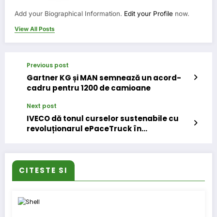
Add your Biographical Information.
Edit your Profile
now.
View All Posts
Previous post
Gartner KG și MAN semnează un acord-
cadru pentru 1200 de camioane
Next post
IVECO dă tonul curselor sustenabile cu
revoluționarul ePaceTruck în
Campionatul European de Curse de
Camioane Goodyear FIA 2025
CITESTE SI