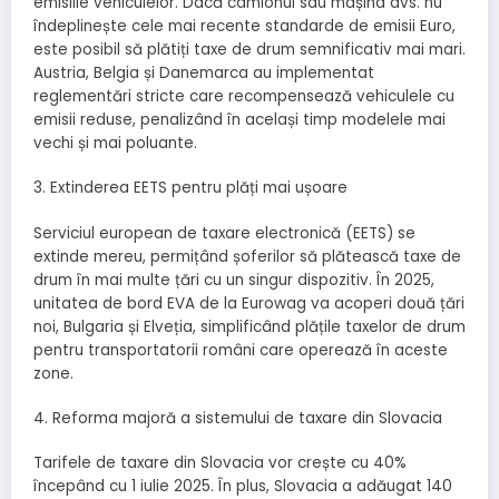
emisiile vehiculelor. Dacă camionul sau mașina dvs. nu
îndeplinește cele mai recente standarde de emisii Euro,
este posibil să plătiți taxe de drum semnificativ mai mari.
Austria, Belgia și Danemarca au implementat
reglementări stricte care recompensează vehiculele cu
emisii reduse, penalizând în același timp modelele mai
vechi și mai poluante.
3. Extinderea EETS pentru plăți mai ușoare
Serviciul european de taxare electronică (EETS) se
extinde mereu, permițând șoferilor să plătească taxe de
drum în mai multe țări cu un singur dispozitiv. În 2025,
unitatea de bord EVA de la Eurowag va acoperi două țări
noi, Bulgaria și Elveția, simplificând plățile taxelor de drum
pentru transportatorii români care operează în aceste
zone.
4. Reforma majoră a sistemului de taxare din Slovacia
Tarifele de taxare din Slovacia vor crește cu 40%
începând cu 1 iulie 2025. În plus, Slovacia a adăugat 140