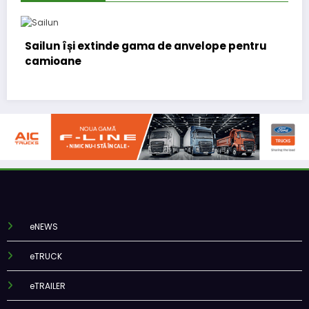
elope pentru
Lars Ljungström a fost numit direct
(CFO) pentru cellcentric
eNEWS
eTRUCK
eTRAILER