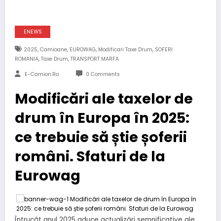
ENEWS
,
,
,
,
2025
Camioane
EUROWAG
Modificari Taxe Drum
SOFERI
,
,
ROMANIA
Taxe Drum
TRANSPORT MARFA
E-Camion.ro
0 Comments
Modificări ale taxelor de
drum în Europa în 2025:
ce trebuie să știe șoferii
români. Sfaturi de la
Eurowag
Întrucât anul 2025 aduce actualizări semnificative ale