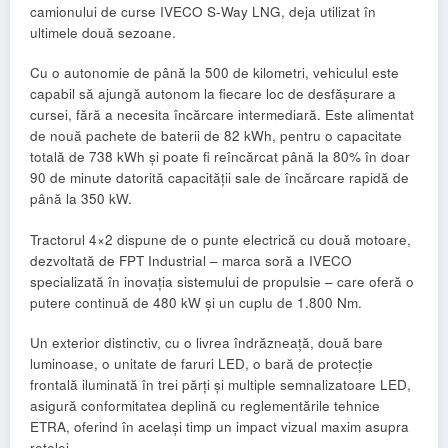
camionului de curse IVECO S-Way LNG, deja utilizat în
ultimele două sezoane.
Cu o autonomie de până la 500 de kilometri, vehiculul este
capabil să ajungă autonom la fiecare loc de desfășurare a
cursei, fără a necesita încărcare intermediară. Este alimentat
de nouă pachete de baterii de 82 kWh, pentru o capacitate
totală de 738 kWh și poate fi reîncărcat până la 80% în doar
90 de minute datorită capacității sale de încărcare rapidă de
până la 350 kW.
Tractorul 4×2 dispune de o punte electrică cu două motoare,
dezvoltată de FPT Industrial – marca soră a IVECO
specializată în inovația sistemului de propulsie – care oferă o
putere continuă de 480 kW și un cuplu de 1.800 Nm.
Un exterior distinctiv, cu o livrea îndrăzneață, două bare
luminoase, o unitate de faruri LED, o bară de protecție
frontală iluminată în trei părți și multiple semnalizatoare LED,
asigură conformitatea deplină cu reglementările tehnice
ETRA, oferind în același timp un impact vizual maxim asupra
rețelei.