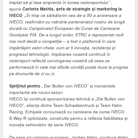
treptat să-și lase amprenta în lumea motorsportului
”,
spune
Carlotta Mathis, șefa de strategie și marketing la
IVECO
.
„În timp ce sărbătorim cea de-a 50-a aniversare a
IVECO, reafirmăm cu mândrie parteneriatul nostru de lungă
durată cu Campionatul European de Curse de Camioane
Goodyear FIA. De-a lungul anilor, ETRC a reprezentat mult
mai mult decât o competiție – a fost o platformă în care
împărtășim valori cheie, cum ar fi inovația, rezistența și
progresul tehnologic. Implicarea noastră continuă în
motorsport reflectă convingerea noastră că ceea ce
performează în cele mai dificile condiții poate duce la progres
pe drumurile de zi cu zi.
Sprijinul pentru
„ Der Bullen von IVECO” și momentele
importante ale noului sezon
IVECO își continuă sponsorizarea tehnică a „Die Bullen von
IVECO”, alianța dintre Team Schwabentruck și Team Hahn
Racing. Echipele concurează cu camioane de curse IVECO
S-Way-R optimizate, construite pentru a reflecta fiabilitatea și
inovația vehiculelor de serie IVECO.
De șase ori campion european, Jochen Hahn, conduce Hahn