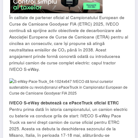
În calitate de partener oficial al Campionatului European de
Curse de Camioane Goodyear FIA (ETRC) 2025, IVECO
continuă să sprijine activ obiectivele de decarbonizare ale
Asociației Europene de Curse de Camioane (ETRA) pentru al
cincilea an consecutiv, care își propune să atingă
neutralitatea emisiilor de CO₂ până în 2038. Acest
angajament prinde formă concretă odată cu introducerea
primului camion de curse complet electric: capul tractor
IVECO S-eWay.
IVECO S-eWay debutează ca ePaceTruck oficial ETRC
Pentru prima dată în istoria campionatului, un camion electric
cu baterie va conduce grila de start: IVECO S-eWay Pace
Truck va servi drept camion de curse oficial pentru ETRC
2025. Acesta va debuta la deschiderea sezonului de la
Misano, Italia, în perioada 17-18 mai, alăturându-se