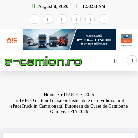
Skip
August 8, 2026
1:50:39 AM
to
content
Home
eTRUCK
2025
IVECO dă tonul curselor sustenabile cu revoluționarul
ePaceTruck în Campionatul European de Curse de Camioane
Goodyear FIA 2025