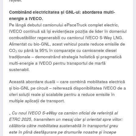
Combinând electricitatea și GNL-ul: abordarea multi-
energie a IVECO.
Pe lângă debutul camionului ePaceTruck complet electric,
IVECO continuă să își evidențieze poziția de lider în domeniul
combustibililor regenerabili cu camionul IVECO S-Way LNG.
Alimentat cu bio-GNL, acest vehicul poate reduce emisiile de
CO₂ cu până la 95% în comparație cu camioanele diesel
tradiționale – demonstrând strategia holistică și pragmatică
multi-energie a IVECO pentru transportul de marfă
sustenabil.
Această abordare duală – care combină mobilitatea electrică
și bio-GNL pe circuit – reiterează disponibilitatea IVECO de a
oferi soluții reale și scalabile pentru a reduce emisiile în
multiple aplicații de transport.
„
Cu noul IVECO S-eWay ca camion oficial de referință al
ETRC 2025, transmitem un mesaj clar și orientat spre viitor:
călătoria către mobilitatea sustenabilă în transportul greu
este în plină desfășurare pe drumurile noastre și începe