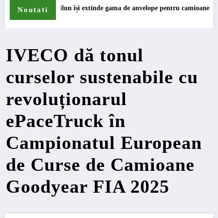
 își extinde gama de anvelope pentru camioane
Lars Ljungströ
Noutati
IVECO dă tonul
curselor sustenabile cu
revoluționarul
ePaceTruck în
Campionatul European
de Curse de Camioane
Goodyear FIA 2025