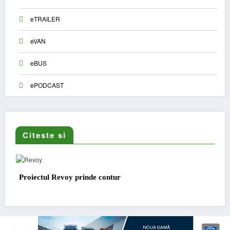
eTRAILER
eVAN
eBUS
ePODCAST
Citeste si
y prinde contur
Sailun își extinde g