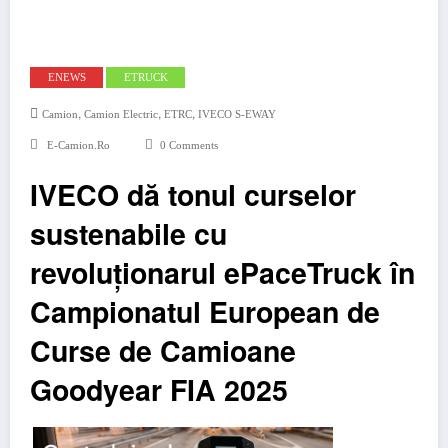
ENEWS
ETRUCK
,
,
,
Camion
Camion Electric
ETRC
IVECO S-EWAY
E-Camion.ro
0 Comments
IVECO dă tonul curselor
sustenabile cu
revoluționarul ePaceTruck în
Campionatul European de
Curse de Camioane
Goodyear FIA 2025