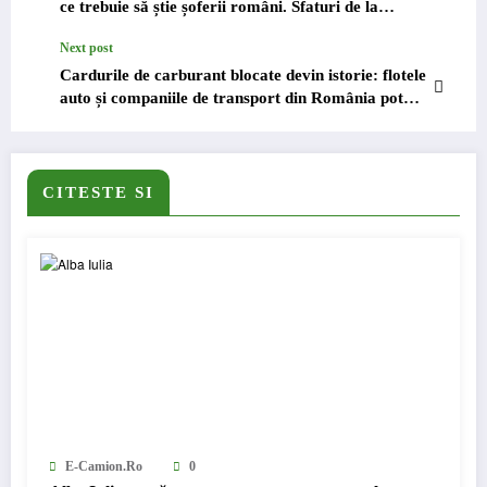
ce trebuie să știe șoferii români. Sfaturi de la
Eurowag
Next post
Cardurile de carburant blocate devin istorie: flotele
auto și companiile de transport din România pot
acum prelungi perioada de plată a facturilor de
combustibil la 30 de zile
CITESTE SI
E-Camion.ro
0