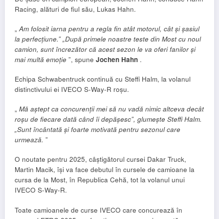
Racing, alături de fiul său, Lukas Hahn.
„
Am folosit iarna pentru a regla fin atât motorul, cât și șasiul
la perfecțiune.” „După primele noastre teste din Most cu noul
camion, sunt încrezător că acest sezon le va oferi fanilor și
mai multă emoție
”, spune
Jochen Hahn
.
Echipa Schwabentruck continuă cu Steffi Halm, la volanul
distinctivului ei IVECO S-Way-R roșu.
„
Mă aștept ca concurenții mei să nu vadă nimic altceva decât
roșu de fiecare dată când îi depășesc”, glumește Steffi Halm.
„Sunt încântată și foarte motivată pentru sezonul care
urmează.
”
O noutate pentru 2025, câștigătorul cursei Dakar Truck,
Martin Macik, își va face debutul în cursele de camioane la
cursa de la Most, în Republica Cehă, tot la volanul unui
IVECO S-Way-R.
Toate camioanele de curse IVECO care concurează în