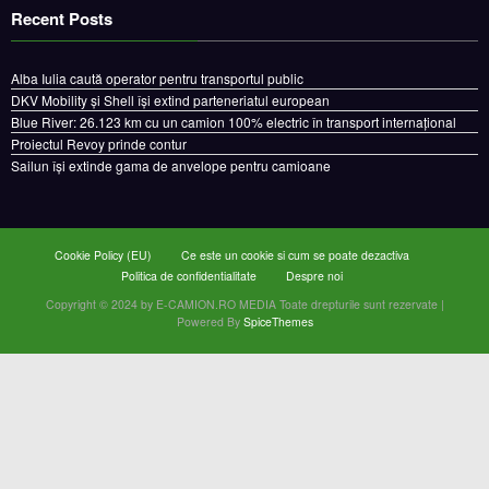
Recent Posts
Alba Iulia caută operator pentru transportul public
DKV Mobility și Shell își extind parteneriatul european
Blue River: 26.123 km cu un camion 100% electric în transport internațional
Proiectul Revoy prinde contur
Sailun își extinde gama de anvelope pentru camioane
Cookie Policy (EU)
Ce este un cookie si cum se poate dezactiva
Politica de confidentialitate
Despre noi
Copyright © 2024 by E-CAMION.RO MEDIA Toate drepturile sunt rezervate |
Powered By
SpiceThemes