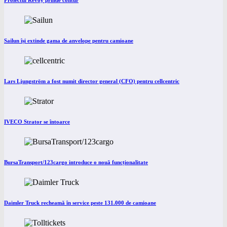
Proiectul Revoy prinde contur
Sailun își extinde gama de anvelope pentru camioane
Lars Ljungström a fost numit director general (CFO) pentru cellcentric
IVECO Strator se întoarce
BursaTransport/123cargo introduce o nouă funcționalitate
Daimler Truck recheamă în service peste 131.000 de camioane