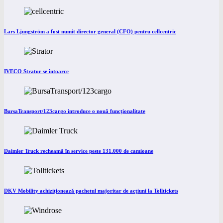
Lars Ljungström a fost numit director general (CFO) pentru cellcentric
IVECO Strator se întoarce
BursaTransport/123cargo introduce o nouă funcționalitate
Daimler Truck recheamă în service peste 131.000 de camioane
DKV Mobility achiziționează pachetul majoritar de acțiuni la Tolltickets