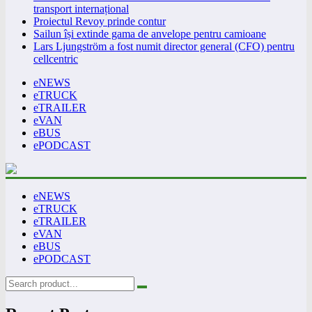
transport internațional
Proiectul Revoy prinde contur
Sailun își extinde gama de anvelope pentru camioane
Lars Ljungström a fost numit director general (CFO) pentru
cellcentric
eNEWS
eTRUCK
eTRAILER
eVAN
eBUS
ePODCAST
eNEWS
eTRUCK
eTRAILER
eVAN
eBUS
ePODCAST