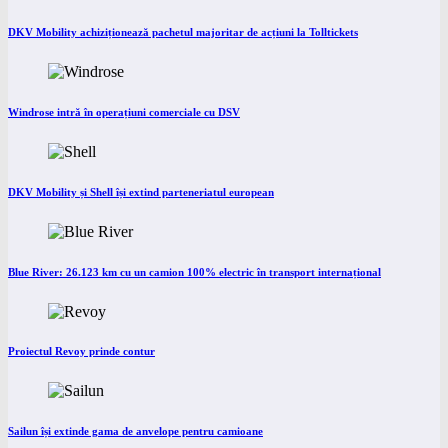
DKV Mobility achiziționează pachetul majoritar de acțiuni la Tolltickets
Windrose intră în operațiuni comerciale cu DSV
DKV Mobility și Shell își extind parteneriatul european
Blue River: 26.123 km cu un camion 100% electric în transport internațional
Proiectul Revoy prinde contur
Sailun își extinde gama de anvelope pentru camioane