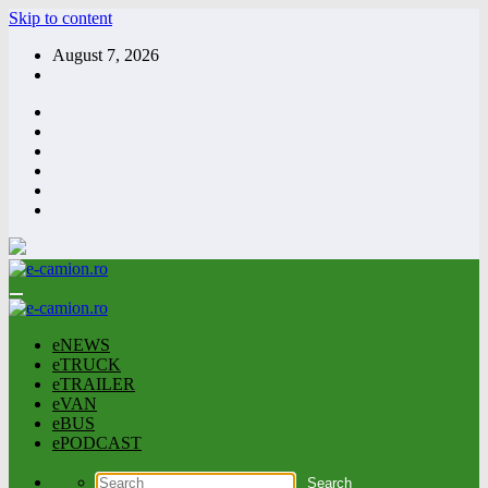
Skip to content
August 7, 2026
eNEWS
eTRUCK
eTRAILER
eVAN
eBUS
ePODCAST