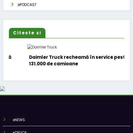
ePODCAST
Citeste si
Daimler Truck recheamă în service peste
131.000 de camioane
eNEWS
eTRUCK