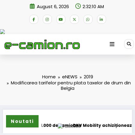
Skip
August 6, 2026
2:32:10 AM
to
content
Home
eNEWS
2019
Modificarea tarifelor pentru plata taxelor de drum din
Belgia
Noutati
e 131.000 de camioane
DKV Mobility achiziționează pachetul majorit