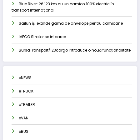
Blue River: 26.123 km cu un camion 100% electric în
transport internațional
Sailun își extinde gama de anvelope pentru camioane
IVECO Strator se întoarce
BursaTransport/123cargo introduce o nouă funcționalitate
eNEWS
eTRUCK
eTRAILER
eVAN
eBUS