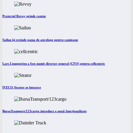
Proiectul Revoy prinde contur
Sailun își extinde gama de anvelope pentru camioane
Lars Ljungström a fost numit director general (CFO) pentru cellcentric
IVECO Strator se întoarce
BursaTransport/123cargo introduce o nouă funcționalitate