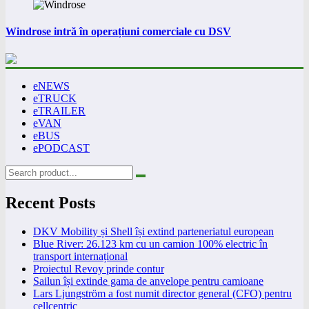
Windrose intră în operațiuni comerciale cu DSV
eNEWS
eTRUCK
eTRAILER
eVAN
eBUS
ePODCAST
Recent Posts
DKV Mobility și Shell își extind parteneriatul european
Blue River: 26.123 km cu un camion 100% electric în
transport internațional
Proiectul Revoy prinde contur
Sailun își extinde gama de anvelope pentru camioane
Lars Ljungström a fost numit director general (CFO) pentru
cellcentric