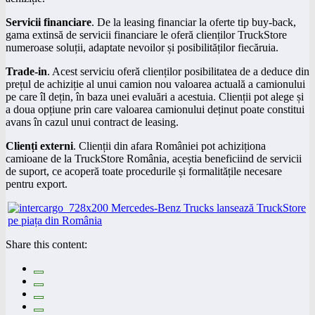
Servicii financiare
. De la leasing financiar la oferte tip buy-back,
gama extinsă de servicii financiare le oferă clienților TruckStore
numeroase soluții, adaptate nevoilor și posibilităților fiecăruia.
Trade-in
. Acest serviciu oferă clienților posibilitatea de a deduce din
prețul de achiziție al unui camion nou valoarea actuală a camionului
pe care îl dețin, în baza unei evaluări a acestuia. Clienții pot alege și
a doua opțiune prin care valoarea camionului deținut poate constitui
avans în cazul unui contract de leasing.
Clien
ț
i externi
. Clienții din afara României pot achiziționa
camioane de la TruckStore România, aceștia beneficiind de servicii
de suport, ce acoperă toate procedurile și formalitățile necesare
pentru export.
Share this content: