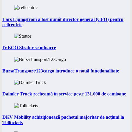
Lars Ljungström a fost numit director general (CFO) pentru
cellcentric
IVECO Strator se întoarce
BursaTransport/123cargo introduce o nouă funcționalitate
Daimler Truck recheamă în service peste 131.000 de camioane
DKV Mobility achiziționează pachetul majoritar de acțiuni la
Tolltickets