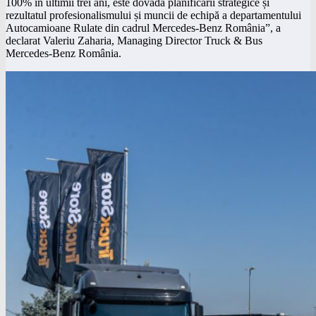
100% în ultimii trei ani, este dovada planificării strategice și
rezultatul profesionalismului și muncii de echipă a departamentului
Autocamioane Rulate din cadrul Mercedes-Benz România”, a
declarat Valeriu Zaharia, Managing Director Truck & Bus
Mercedes-Benz România.