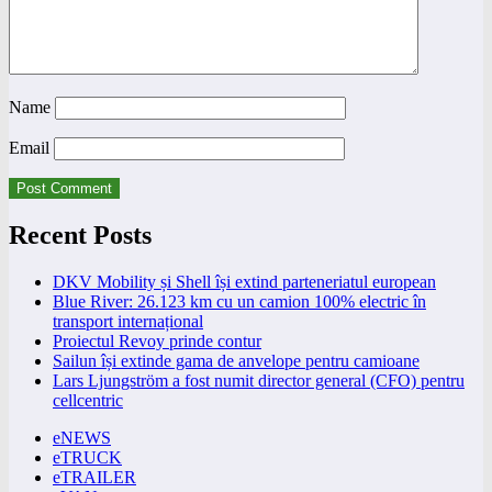
Name
Email
Recent Posts
DKV Mobility și Shell își extind parteneriatul european
Blue River: 26.123 km cu un camion 100% electric în
transport internațional
Proiectul Revoy prinde contur
Sailun își extinde gama de anvelope pentru camioane
Lars Ljungström a fost numit director general (CFO) pentru
cellcentric
eNEWS
eTRUCK
eTRAILER