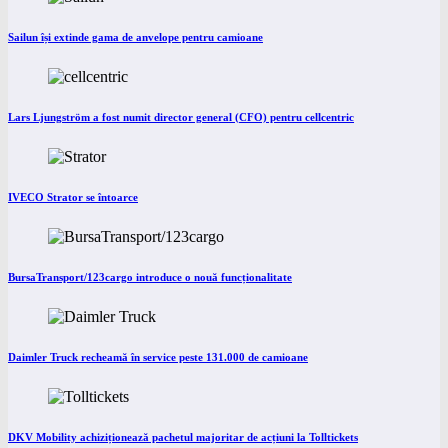
Sailun își extinde gama de anvelope pentru camioane
Lars Ljungström a fost numit director general (CFO) pentru cellcentric
IVECO Strator se întoarce
BursaTransport/123cargo introduce o nouă funcționalitate
Daimler Truck recheamă în service peste 131.000 de camioane
DKV Mobility achiziționează pachetul majoritar de acțiuni la Tolltickets