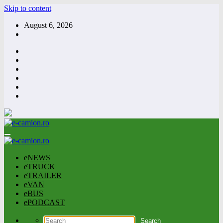
Skip to content
August 6, 2026
eNEWS
eTRUCK
eTRAILER
eVAN
eBUS
ePODCAST