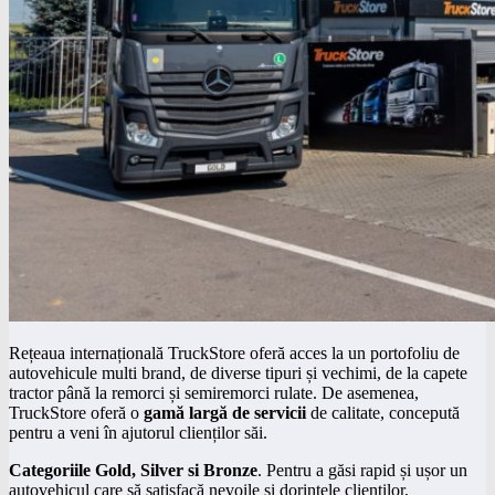
Rețeaua internațională TruckStore oferă acces la un portofoliu de
autovehicule multi brand, de diverse tipuri și vechimi, de la capete
tractor până la remorci și semiremorci rulate. De asemenea,
TruckStore oferă o
gam
ă
larg
ă
de servicii
de calitate, concepută
pentru a veni în ajutorul clienților săi.
Categoriile Gold, Silver si Bronze
. Pentru a găsi rapid și ușor un
autovehicul care să satisfacă nevoile și dorințele clienților,