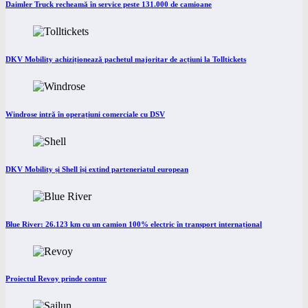
Daimler Truck recheamă în service peste 131.000 de camioane
DKV Mobility achiziționează pachetul majoritar de acțiuni la Tolltickets
Windrose intră în operațiuni comerciale cu DSV
DKV Mobility și Shell își extind parteneriatul european
Blue River: 26.123 km cu un camion 100% electric în transport internațional
Proiectul Revoy prinde contur