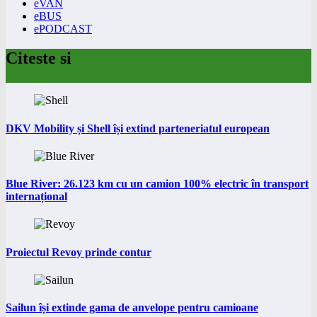
eVAN
eBUS
ePODCAST
Citeste si
DKV Mobility și Shell își extind parteneriatul european
Blue River: 26.123 km cu un camion 100% electric în transport
internațional
Proiectul Revoy prinde contur
Sailun își extinde gama de anvelope pentru camioane