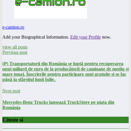
e-camion.ro
Add your Biographical Information.
Edit your Profile
now.
view all posts
Previous post
(P) Transportatorii din România se luptă pentru recuperarea
unui miliard de euro de la producătorii de camioane de mediu și
mare tonaj. Înscrierile pentru participare sunt gratuite și se fac
până la sfârșitul lunii Iulie.
Next post
Mercedes-Benz Trucks lansează TruckStore pe piața din
România
Citeste si