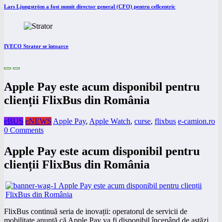
Lars Ljungström a fost numit director general (CFO) pentru cellcentric
IVECO Strator se întoarce
Apple Pay este acum disponibil pentru
clienții FlixBus din România
eBUS
eNEWS
Apple Pay
,
Apple Watch
,
curse
,
flixbus
e-camion.ro
0 Comments
Apple Pay este acum disponibil pentru
clienții FlixBus din România
FlixBus continuă seria de inovații: operatorul de servicii de
mobilitate anunță că Apple Pay va fi disponibil începând de astăzi