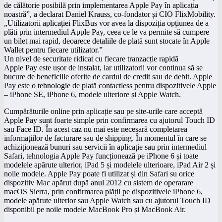
de călătorie posibilă prin implementarea Apple Pay în aplicația
noastră”, a declarat Daniel Krauss, co-fondator și CIO FlixMobility.
„Utilizatorii aplicației FlixBus vor avea la dispoziția opțiunea de a
plăti prin intermediul Apple Pay, ceea ce le va permite să cumpere
un bilet mai rapid, deoarece detaliile de plată sunt stocate în Apple
Wallet pentru fiecare utilizator.”
Un nivel de securitate ridicat cu fiecare tranzacție rapidă
Apple Pay este ușor de instalat, iar utilizatorii vor continua să se
bucure de beneficiile oferite de cardul de credit sau de debit. Apple
Pay este o tehnologie de plată contactless pentru dispozitivele Apple
– iPhone SE, iPhone 6, modele ulteriore și Apple Watch.
Cumpărăturile online prin aplicație sau pe site-urile care acceptă
Apple Pay sunt foarte simple prin confirmarea cu ajutorul Touch ID
sau Face ID. În acest caz nu mai este necesară completarea
informațiilor de facturare sau de shipping. În momentul în care se
achiziționează bunuri sau servicii în aplicație sau prin intermediul
Safari, tehnologia Apple Pay funcționează pe iPhone 6 și toate
modelele apărute ulterior, iPad 5 și modelele ulterioare, iPad Air 2 și
noile modele. Apple Pay poate fi utilizat și din Safari su orice
dispozitiv Mac apărut după anul 2012 cu sistem de operarare
macOS Sierra, prin confirmarea plății pe dispozitivele iPhone 6,
modele apărute ulterior sau Apple Watch sau cu ajutorul Touch ID
disponibil pe noile modele MacBook Pro și MacBook Air.