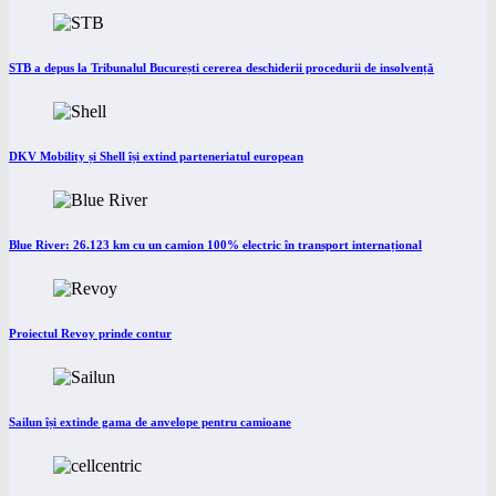
STB a depus la Tribunalul București cererea deschiderii procedurii de insolvență
DKV Mobility și Shell își extind parteneriatul european
Blue River: 26.123 km cu un camion 100% electric în transport internațional
Proiectul Revoy prinde contur
Sailun își extinde gama de anvelope pentru camioane