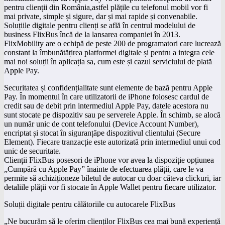
pentru clienții din România,astfel plățile cu telefonul mobil vor fi
mai private, simple și sigure, dar și mai rapide și convenabile.
Soluțiile digitale pentru clienți se află în centrul modelului de
business FlixBus încă de la lansarea companiei în 2013.
FlixMobility are o echipă de peste 200 de programatori care lucrează
constant la îmbunătățirea platformei digitale și pentru a integra cele
mai noi soluții în aplicația sa, cum este și cazul serviciului de plată
Apple Pay.
Securitatea și confidențialitate sunt elemente de bază pentru Apple
Pay. În momentul în care utilizatorii de iPhone folosesc cardul de
credit sau de debit prin intermediul Apple Pay, datele acestora nu
sunt stocate pe dispozitiv sau pe serverele Apple. În schimb, se alocă
un număr unic de cont telefonului (Device Account Number),
encriptat și stocat în siguranțăpe dispozitivul clientului (Secure
Element). Fiecare tranzacție este autorizată prin intermediul unui cod
unic de securitate.
Clienții FlixBus posesori de iPhone vor avea la dispoziție opțiunea
„Cumpără cu Apple Pay” înainte de efectuarea plății, care le va
permite să achiziționeze biletul de autocar cu doar câteva clickuri, iar
detaliile plății vor fi stocate în Apple Wallet pentru fiecare utilizator.
Soluții digitale pentru călătoriile cu autocarele FlixBus
„Ne bucurăm să le oferim clienților FlixBus cea mai bună experiență