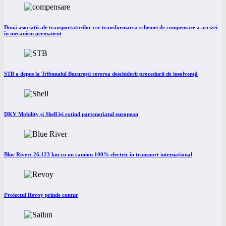
Două asociații ale transportatorilor cer transformarea schemei de compensare a accizei
în mecanism permanent
STB a depus la Tribunalul București cererea deschiderii procedurii de insolvență
DKV Mobility și Shell își extind parteneriatul european
Blue River: 26.123 km cu un camion 100% electric în transport internațional
Proiectul Revoy prinde contur