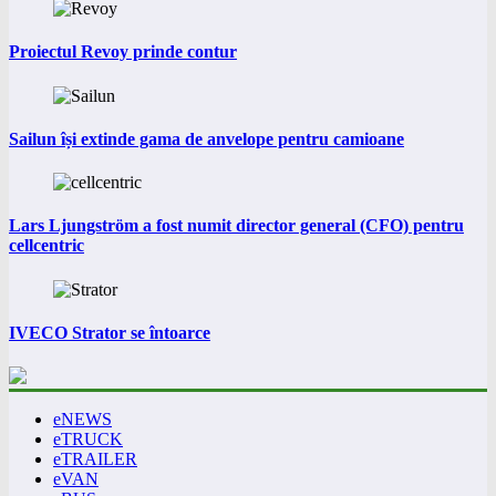
Proiectul Revoy prinde contur
Sailun își extinde gama de anvelope pentru camioane
Lars Ljungström a fost numit director general (CFO) pentru
cellcentric
IVECO Strator se întoarce
eNEWS
eTRUCK
eTRAILER
eVAN