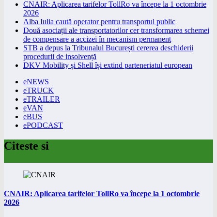
CNAIR: Aplicarea tarifelor TollRo va începe la 1 octombrie
2026
Alba Iulia caută operator pentru transportul public
Două asociații ale transportatorilor cer transformarea schemei
de compensare a accizei în mecanism permanent
STB a depus la Tribunalul București cererea deschiderii
procedurii de insolvență
DKV Mobility și Shell își extind parteneriatul european
eNEWS
eTRUCK
eTRAILER
eVAN
eBUS
ePODCAST
Citeste si
CNAIR: Aplicarea tarifelor TollRo va începe la 1 octombrie
2026