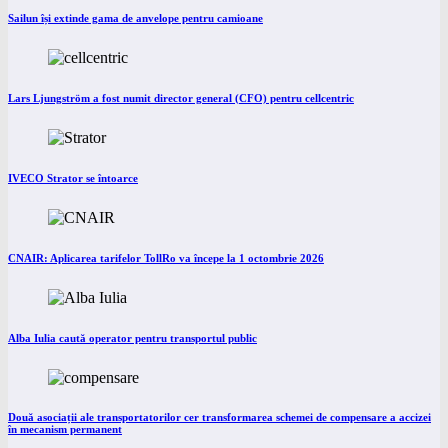
Sailun își extinde gama de anvelope pentru camioane
Lars Ljungström a fost numit director general (CFO) pentru cellcentric
IVECO Strator se întoarce
CNAIR: Aplicarea tarifelor TollRo va începe la 1 octombrie 2026
Alba Iulia caută operator pentru transportul public
Două asociații ale transportatorilor cer transformarea schemei de compensare a accizei
în mecanism permanent