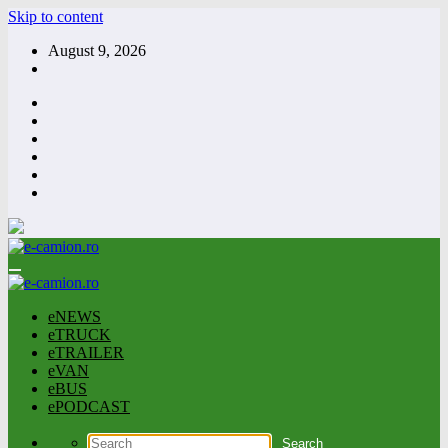
Skip to content
August 9, 2026
eNEWS
eTRUCK
eTRAILER
eVAN
eBUS
ePODCAST