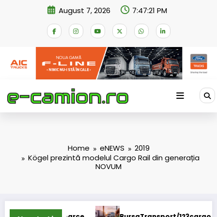
Skip
August 7, 2026
7:47:21 PM
to
content
Home
eNEWS
2019
Kögel prezintă modelul Cargo Rail din generația
NOVUM
BursaTransport/123cargo introduce o nouă funcțion