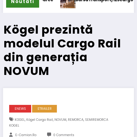
Noutati
Kögel prezintă
modelul Cargo Rail
din generația
NOVUM
ENEWS
ETRAILER
,
,
,
,
KOGEL
Kögel Cargo Rail
NOVUM
REMORCA
SEMIREMORCA
KOGEL
E-Camion.ro
0 Comments