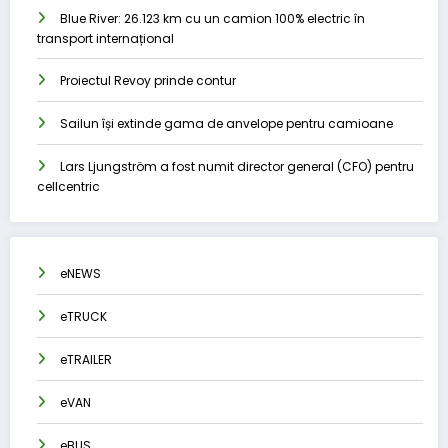
Blue River: 26.123 km cu un camion 100% electric în
transport internațional
Proiectul Revoy prinde contur
Sailun își extinde gama de anvelope pentru camioane
Lars Ljungström a fost numit director general (CFO) pentru
cellcentric
eNEWS
eTRUCK
eTRAILER
eVAN
eBUS