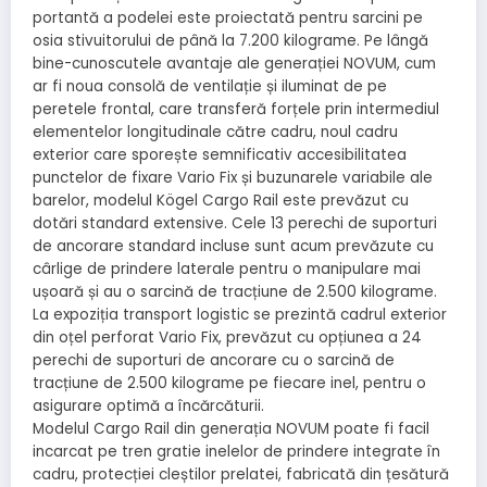
portantă a podelei este proiectată pentru sarcini pe
osia stivuitorului de până la 7.200 kilograme. Pe lângă
bine-cunoscutele avantaje ale generației NOVUM, cum
ar fi noua consolă de ventilație și iluminat de pe
peretele frontal, care transferă forțele prin intermediul
elementelor longitudinale către cadru, noul cadru
exterior care sporește semnificativ accesibilitatea
punctelor de fixare Vario Fix și buzunarele variabile ale
barelor, modelul Kögel Cargo Rail este prevăzut cu
dotări standard extensive. Cele 13 perechi de suporturi
de ancorare standard incluse sunt acum prevăzute cu
cârlige de prindere laterale pentru o manipulare mai
ușoară și au o sarcină de tracțiune de 2.500 kilograme.
La expoziția transport logistic se prezintă cadrul exterior
din oțel perforat Vario Fix, prevăzut cu opțiunea a 24
perechi de suporturi de ancorare cu o sarcină de
tracțiune de 2.500 kilograme pe fiecare inel, pentru o
asigurare optimă a încărcăturii.
Modelul Cargo Rail din generația NOVUM poate fi facil
incarcat pe tren gratie inelelor de prindere integrate în
cadru, protecției cleștilor prelatei, fabricată din țesătură