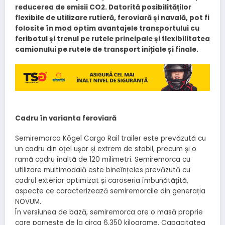
reducerea de emisii CO2. Datorită posibilităților
flexibile de utilizare rutieră, feroviară și navală, pot fi
folosite în mod optim avantajele transportului cu
feribotul și trenul pe rutele principale și flexibilitatea
camionului pe rutele de transport inițiale și finale.
Cadru în varianta feroviară
Semiremorca Kögel Cargo Rail trailer este prevăzută cu
un cadru din oțel ușor și extrem de stabil, precum și o
ramă cadru înaltă de 120 milimetri. Semiremorca cu
utilizare multimodală este bineînțeles prevăzută cu
cadrul exterior optimizat și caroseria îmbunătățită,
aspecte ce caracterizează semiremorcile din generația
NOVUM.
În versiunea de bază, semiremorca are o masă proprie
care pornește de la circa 6.350 kilograme. Capacitatea