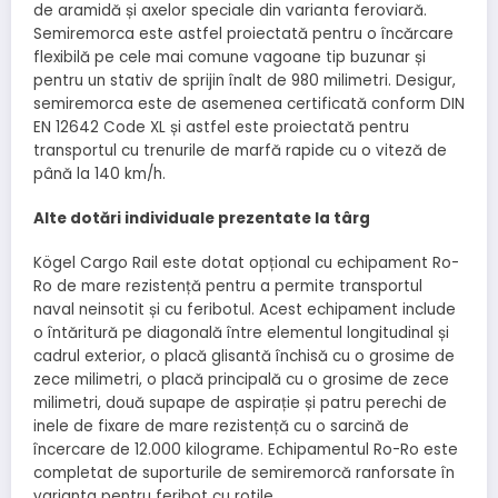
de aramidă și axelor speciale din varianta feroviară.
Semiremorca este astfel proiectată pentru o încărcare
flexibilă pe cele mai comune vagoane tip buzunar și
pentru un stativ de sprijin înalt de 980 milimetri. Desigur,
semiremorca este de asemenea certificată conform DIN
EN 12642 Code XL și astfel este proiectată pentru
transportul cu trenurile de marfă rapide cu o viteză de
până la 140 km/h.
Alte dotări individuale prezentate la târg
Kögel Cargo Rail este dotat opțional cu echipament Ro-
Ro de mare rezistență pentru a permite transportul
naval neinsotit și cu feribotul. Acest echipament include
o întăritură pe diagonală între elementul longitudinal și
cadrul exterior, o placă glisantă închisă cu o grosime de
zece milimetri, o placă principală cu o grosime de zece
milimetri, două supape de aspirație și patru perechi de
inele de fixare de mare rezistență cu o sarcină de
încercare de 12.000 kilograme. Echipamentul Ro-Ro este
completat de suporturile de semiremorcă ranforsate în
varianta pentru feribot cu rotile.