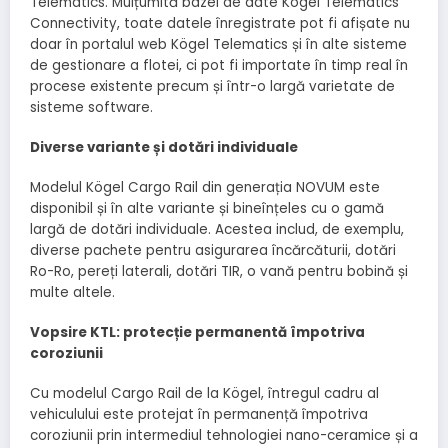
Telematics. Mulțumită bazei de date Kögel Telematics
Connectivity, toate datele înregistrate pot fi afișate nu
doar în portalul web Kögel Telematics și în alte sisteme
de gestionare a flotei, ci pot fi importate în timp real în
procese existente precum și într-o largă varietate de
sisteme software.
Diverse variante și dotări individuale
Modelul Kögel Cargo Rail din generația NOVUM este
disponibil și în alte variante și bineînțeles cu o gamă
largă de dotări individuale. Acestea includ, de exemplu,
diverse pachete pentru asigurarea încărcăturii, dotări
Ro-Ro, pereți laterali, dotări TIR, o vană pentru bobină și
multe altele.
Vopsire KTL: protecție permanentă împotriva
coroziunii
Cu modelul Cargo Rail de la Kögel, întregul cadru al
vehiculului este protejat în permanență împotriva
coroziunii prin intermediul tehnologiei nano-ceramice și a