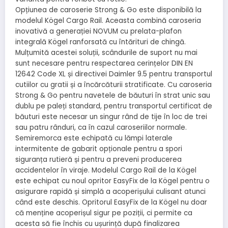
Opțiunea de caroserie Strong & Go este disponibilă la
modelul Kögel Cargo Rail. Aceasta combină caroseria
inovativă a generației NOVUM cu prelata-plafon
integrală Kögel ranforsată cu întărituri de chingă.
Mulțumită acestei soluții, scândurile de suport nu mai
sunt necesare pentru respectarea cerințelor DIN EN
12642 Code XL și directivei Daimler 9.5 pentru transportul
cutiilor cu gratii și a încărcăturii stratificate. Cu caroseria
Strong & Go pentru navetele de băuturi în strat unic sau
dublu pe paleți standard, pentru transportul certificat de
băuturi este necesar un singur rând de tije în loc de trei
sau patru rânduri, ca în cazul caroseriilor normale.
Semiremorca este echipată cu lămpi laterale
intermitente de gabarit opționale pentru a spori
siguranța rutieră și pentru a preveni producerea
accidentelor în viraje. Modelul Cargo Rail de la Kögel
este echipat cu noul opritor EasyFix de la Kögel pentru o
asigurare rapidă și simplă a acoperișului culisant atunci
când este deschis. Opritorul EasyFix de la Kögel nu doar
că menține acoperișul sigur pe poziții, ci permite ca
acesta să fie închis cu ușurință după finalizarea