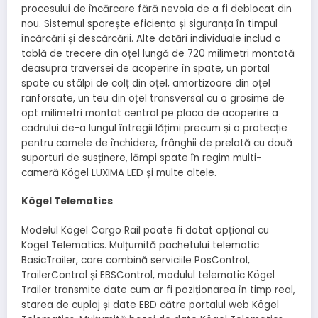
procesului de încărcare fără nevoia de a fi deblocat din
nou. Sistemul sporește eficiența și siguranța în timpul
încărcării și descărcării. Alte dotări individuale includ o
tablă de trecere din oțel lungă de 720 milimetri montată
deasupra traversei de acoperire în spate, un portal
spate cu stâlpi de colț din oțel, amortizoare din oțel
ranforsate, un teu din oțel transversal cu o grosime de
opt milimetri montat central pe placa de acoperire a
cadrului de-a lungul întregii lățimi precum și o protecție
pentru camele de închidere, frânghii de prelată cu două
suporturi de susținere, lămpi spate în regim multi-
cameră Kögel LUXIMA LED și multe altele.
Kögel Telematics
Modelul Kögel Cargo Rail poate fi dotat opțional cu
Kögel Telematics. Mulțumită pachetului telematic
BasicTrailer, care combină serviciile PosControl,
TrailerControl și EBSControl, modulul telematic Kögel
Trailer transmite date cum ar fi poziționarea în timp real,
starea de cuplaj și date EBD către portalul web Kögel