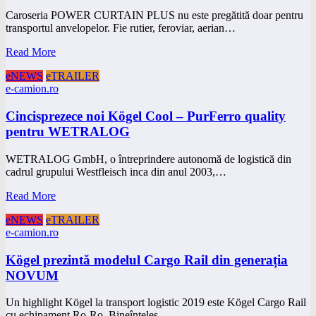
Caroseria POWER CURTAIN PLUS nu este pregătită doar pentru
transportul anvelopelor. Fie rutier, feroviar, aerian…
Read More
eNEWS
eTRAILER
e-camion.ro
Cincisprezece noi Kögel Cool – PurFerro quality
pentru WETRALOG
WETRALOG GmbH, o întreprindere autonomă de logistică din
cadrul grupului Westfleisch inca din anul 2003,…
Read More
eNEWS
eTRAILER
e-camion.ro
Kögel prezintă modelul Cargo Rail din generația
NOVUM
Un highlight Kögel la transport logistic 2019 este Kögel Cargo Rail
cu echipament Ro-Ro. Bineînțeles,…