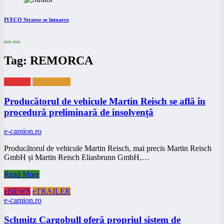
IVECO Strator se întoarce
Tag: REMORCA
eNEWS
eTRAILER
Producătorul de vehicule Martin Reisch se află în
procedură preliminară de insolvență
e-camion.ro
Producătorul de vehicule Martin Reisch, mai precis Martin Reisch
GmbH și Martin Reisch Eliasbrunn GmbH,…
Read More
eNEWS
eTRAILER
e-camion.ro
Schmitz Cargobull oferă propriul sistem de