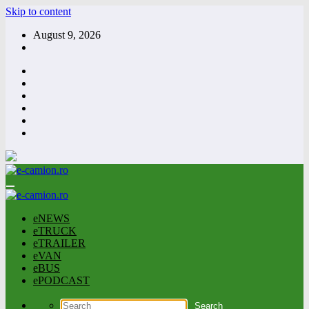
Skip to content
August 9, 2026
eNEWS
eTRUCK
eTRAILER
eVAN
eBUS
ePODCAST