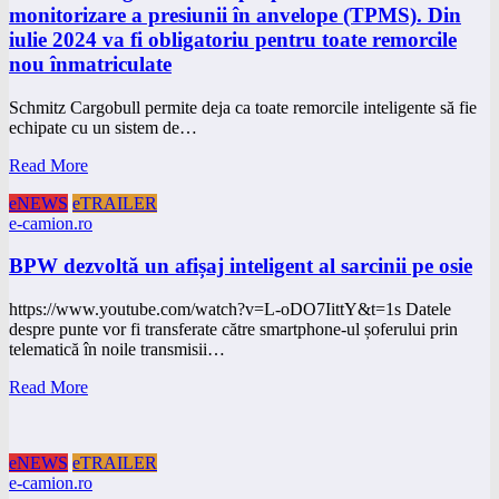
monitorizare a presiunii în anvelope (TPMS). Din
iulie 2024 va fi obligatoriu pentru toate remorcile
nou înmatriculate
Schmitz Cargobull permite deja ca toate remorcile inteligente să fie
echipate cu un sistem de…
Read More
eNEWS
eTRAILER
e-camion.ro
BPW dezvoltă un afișaj inteligent al sarcinii pe osie
https://www.youtube.com/watch?v=L-oDO7IittY&t=1s Datele
despre punte vor fi transferate către smartphone-ul șoferului prin
telematică în noile transmisii…
Read More
eNEWS
eTRAILER
e-camion.ro