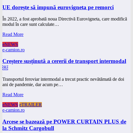
UE dorește să impună eurovigneta pe remorci
În 2022, a fost aprobată noua Directivă Eurovigneta, care modifică
modul în care sunt calculate…
Read More
eNEWS
e-camion.ro
Creștere susținută a cererii de transport intermodal
￼
Transportul feroviar intermodal a trecut practic nevătămată de doi
ani de pandemie, dar acum pe…
Read More
eNEWS
eTRAILER
e-camion.ro
Arcese se bazează pe POWER CURTAIN PLUS de
la Schmitz Cargobull