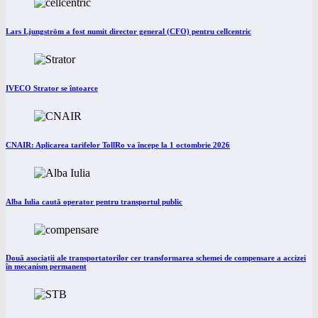
Lars Ljungström a fost numit director general (CFO) pentru cellcentric
IVECO Strator se întoarce
CNAIR: Aplicarea tarifelor TollRo va începe la 1 octombrie 2026
Alba Iulia caută operator pentru transportul public
Două asociații ale transportatorilor cer transformarea schemei de compensare a accizei
în mecanism permanent