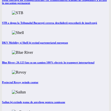
Două asociații ale transportatorilor cer transformarea schemei de compensare a accizei
în mecanism permanent
STB a depus la Tribunalul București cererea deschiderii procedurii de insolvență
DKV Mobility și Shell își extind parteneriatul european
Blue River: 26.123 km cu un camion 100% electric în transport internațional
Proiectul Revoy prinde contur
Sailun își extinde gama de anvelope pentru camioane