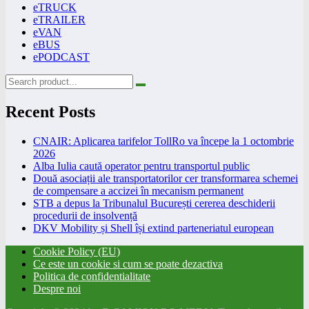
eTRUCK
eTRAILER
eVAN
eBUS
ePODCAST
Recent Posts
CNAIR: Aplicarea tarifelor TollRo va începe la 1 octombrie
2026
Alba Iulia caută operator pentru transportul public
Două asociații ale transportatorilor cer transformarea schemei
de compensare a accizei în mecanism permanent
STB a depus la Tribunalul București cererea deschiderii
procedurii de insolvență
DKV Mobility și Shell își extind parteneriatul european
Cookie Policy (EU)
Ce este un cookie si cum se poate dezactiva
Politica de confidentialitate
Despre noi