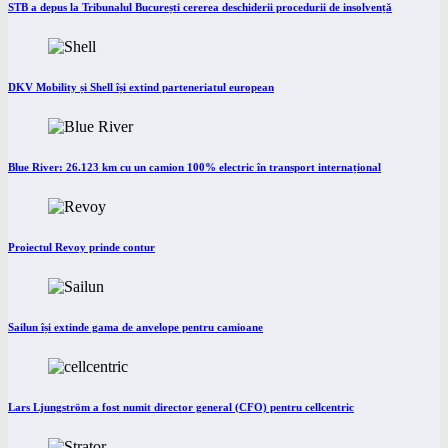
STB a depus la Tribunalul București cererea deschiderii procedurii de insolvență
DKV Mobility și Shell își extind parteneriatul european
Blue River: 26.123 km cu un camion 100% electric în transport internațional
Proiectul Revoy prinde contur
Sailun își extinde gama de anvelope pentru camioane
Lars Ljungström a fost numit director general (CFO) pentru cellcentric