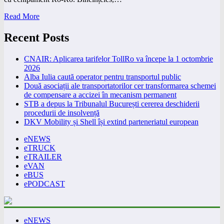
Read More
Recent Posts
CNAIR: Aplicarea tarifelor TollRo va începe la 1 octombrie
2026
Alba Iulia caută operator pentru transportul public
Două asociații ale transportatorilor cer transformarea schemei
de compensare a accizei în mecanism permanent
STB a depus la Tribunalul București cererea deschiderii
procedurii de insolvență
DKV Mobility și Shell își extind parteneriatul european
eNEWS
eTRUCK
eTRAILER
eVAN
eBUS
ePODCAST
eNEWS