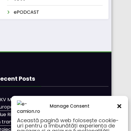
ePODCAST
ecent Posts
KV Mobility și Shell își extind parteneriatul
Manage Consent
uropean
lue River: 26.123 km cu un camion 100% electric
Această pagină web folosește cookie-
n transport internațional
uri pentru a îmbunătăți experiența de
roiectul Revoy prinde contur
navigare și a asigura funcționalițăți