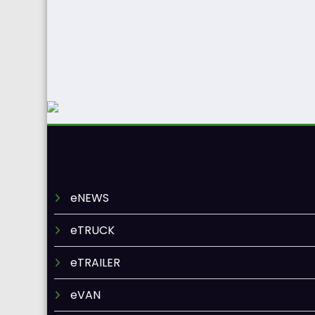
eNEWS
eTRUCK
eTRAILER
eVAN