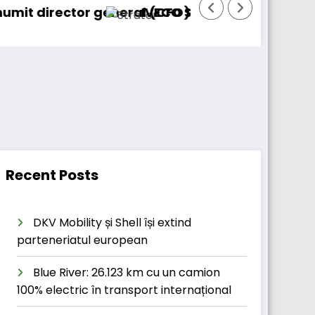
tor general (CFO) pentru cellcentric
IVECO Strator se întoarce
Bur
Recent Posts
DKV Mobility și Shell își extind
parteneriatul european
Blue River: 26.123 km cu un camion
100% electric în transport internațional