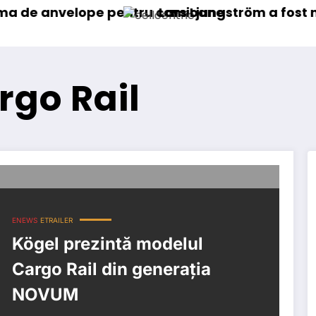
elope pentru camioane
Lars Ljungström a fost numit direc
rgo Rail
ENEWS
ETRAILER
Kögel prezintă modelul
Cargo Rail din generația
NOVUM