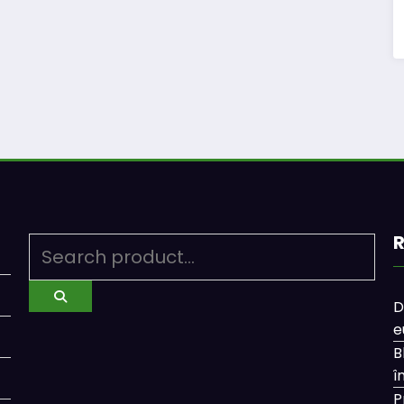
R
D
e
B
î
P