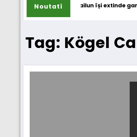
ațional
 contur
Sailun își extinde gama de anv
Noutati
Tag: Kögel Ca