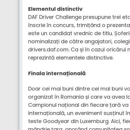
Elementul distinctiv
DAF Driver Challenge presupune trei eta
înscrie în concurs, trimițând o prezenta
este un candidat vrednic de titlu. Șoferi
nominalizați de către angajatori, coleg
drivers.daf.com. Ca și în cazul oricărui
reprezintă elementele distinctive.
Finala internațională
Doar cei mai buni dintre cei mai buni vor
organizat în Romania și care va avea loc î
Campionul național din fiecare țară va 
internațională, un eveniment susținut în
teste Goodyear din Luxemburg. Aici, fie
mândrie țara, onorând comunitatea șof