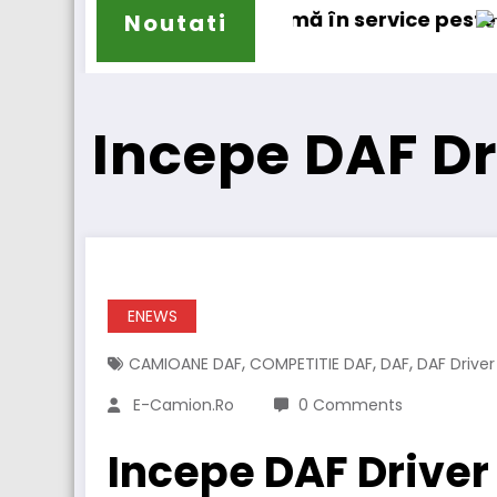
 service peste 131.000 de camioane
DKV Mobility achiziționează pa
Noutati
Incepe DAF Dr
ENEWS
,
,
,
CAMIOANE DAF
COMPETITIE DAF
DAF
DAF Driver
E-Camion.ro
0 Comments
Incepe DAF Driver