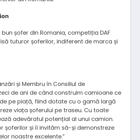
ion
i bun șofer din Romania, competiția DAF
să tuturor șoferilor, indiferent de marca și
ânzări și Membru în Consiliul de
a zeci de ani de când construim camioane ce
 de pe piață, fiind dotate cu o gamă largă
reze viața șoferului pe traseu. Cu toate
ează adevăratul potențial al unui camion.
 șoferilor și îi invităm să-și demonstreze
lor noastre excelente.”