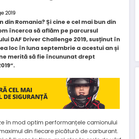
n din Romania? Și cine e cel mai bun din
vom încerca să aflăm pe parcursul
lui DAF Driver Challenge 2019, susținut în
vea loc în luna septembrie a acestui an și
ne merită să fie încununat drept
019”.
eze în mod optim performanțele camionului
maximul din fiecare picătură de carburant.