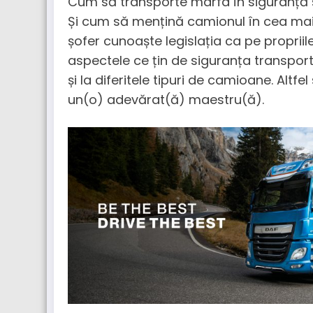
Cum să transporte marfa în siguranță și 
Și cum să mențină camionul în cea mai 
șofer cunoaște legislația ca pe proprii
aspectele ce țin de siguranța transport
și la diferitele tipuri de camioane. Altf
un(o) adevărat(ă) maestru(ă).