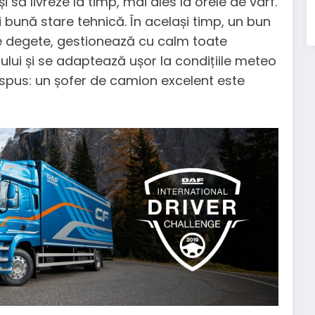
să livreze la timp, mai ales la orele de vârf.
bună stare tehnică. În același timp, un bun
le degete, gestionează cu calm toate
ului și se adaptează ușor la condițiile meteo
el spus: un șofer de camion excelent este