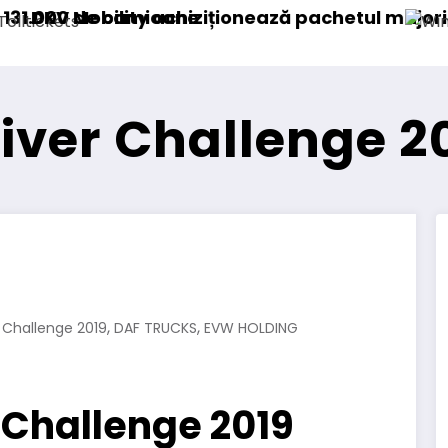
chetul majoritar de acțiuni la Tolltickets
Windrose intră în operațiuni co
iver Challenge 2
,
,
 Challenge 2019
DAF TRUCKS
EVW HOLDING
 Challenge 2019