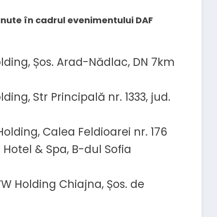
usținute în cadrul evenimentului DAF
lding, Șos. Arad-Nădlac, DN 7km
ing, Str Principală nr. 1333, jud.
olding, Calea Feldioarei nr. 176
Hotel & Spa, B-dul Sofia
VW Holding Chiajna, Șos. de