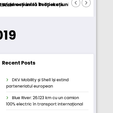
merciale cu DSV
MAN livrează un autobuz inovator
019
Recent Posts
DKV Mobility și Shell își extind
parteneriatul european
Blue River: 26.123 km cu un camion
100% electric în transport internațional