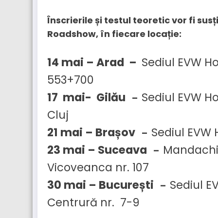
Înscrierile și testul teoretic vor fi s
Roadshow, în fiecare locație:
14 mai – Arad –
Sediul EVW Ho
553+700
17 mai- Gilău
Sediul EVW Hold
–
Cluj
21 mai – Brașov
Sediul EVW H
–
23 mai – Suceava
Mandachi 
–
Vicoveanca nr. 107
30 mai – București
Sediul E
–
Centrură nr. 7-9