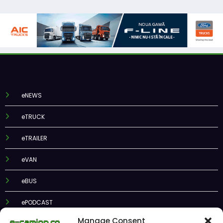
eNEWS
eTRUCK
eTRAILER
eVAN
eBUS
ePODCAST
Manage Consent