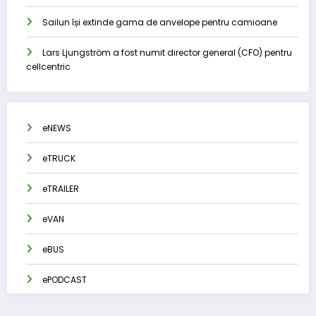
Sailun își extinde gama de anvelope pentru camioane
Lars Ljungström a fost numit director general (CFO) pentru
cellcentric
eNEWS
eTRUCK
eTRAILER
eVAN
eBUS
ePODCAST