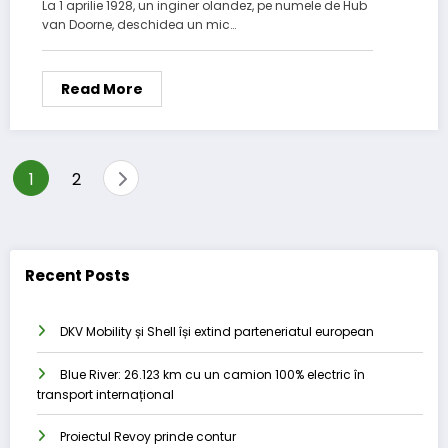
La 1 aprilie 1928, un inginer olandez, pe numele de Hub
van Doorne, deschidea un mic…
Read More
Posts
1
2
pagination
Recent Posts
DKV Mobility și Shell își extind parteneriatul european
Blue River: 26.123 km cu un camion 100% electric în
transport internațional
Proiectul Revoy prinde contur