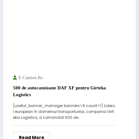
E-Camion.ro
500 de autocamioane DAF XF pentru Girteka
Logistics
[useful_banner_manager banners=9 count=1] Lideru
l european în domeniul transporturilor, compania Girt
eka Logistics, a comandat 500 de…
Read More