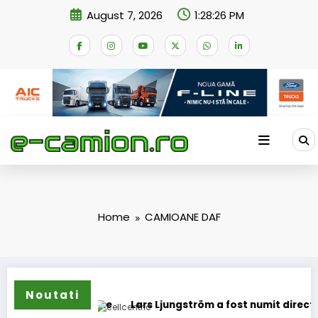
Skip
August 7, 2026
1:28:27 PM
to
content
Home
CAMIOANE DAF
Noutati
oane
Lars Ljungström a fost numit director general (CFO) p