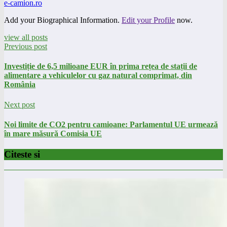
e-camion.ro
Add your Biographical Information.
Edit your Profile
now.
view all posts
Previous post
Investiție de 6,5 milioane EUR în prima rețea de stații de
alimentare a vehiculelor cu gaz natural comprimat, din
România
Next post
Noi limite de CO2 pentru camioane: Parlamentul UE urmează
în mare măsură Comisia UE
Citeste si