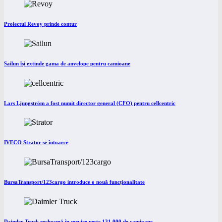
Proiectul Revoy prinde contur
Sailun își extinde gama de anvelope pentru camioane
Lars Ljungström a fost numit director general (CFO) pentru cellcentric
IVECO Strator se întoarce
BursaTransport/123cargo introduce o nouă funcționalitate
Daimler Truck recheamă în service peste 131.000 de camioane