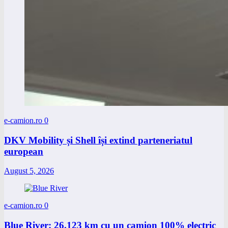
e-camion.ro
0
DKV Mobility și Shell își extind parteneriatul
european
August 5, 2026
e-camion.ro
0
Blue River: 26.123 km cu un camion 100% electric