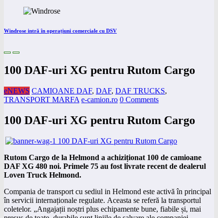
Windrose intră în operațiuni comerciale cu DSV
100 DAF-uri XG pentru Rutom Cargo
eNEWS
CAMIOANE DAF
,
DAF
,
DAF TRUCKS
,
TRANSPORT MARFA
e-camion.ro
0 Comments
100 DAF-uri XG pentru Rutom Cargo
Rutom Cargo de la Helmond a achiziționat 100 de camioane
DAF XG 480 noi. Primele 75 au fost livrate recent de dealerul
Loven Truck Helmond.
Compania de transport cu sediul in Helmond este activă în principal
în servicii internaționale regulate. Aceasta se referă la transportul
coletelor. „Angajații noștri plus echipamente bune, fiabile și, mai
presus de toate, durabile sunt liniile de salvare ale companiei