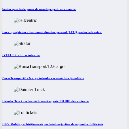
Sailun își extinde gama de anvelope pentru camioane
Lars Ljungström a fost numit director general (CFO) pentru cellcentric
IVECO Strator se întoarce
BursaTransport/123cargo introduce o nouă funcționalitate
Daimler Truck recheamă în service peste 131.000 de camioane
DKV Mobility achiziționează pachetul majoritar de acțiuni la Tolltickets