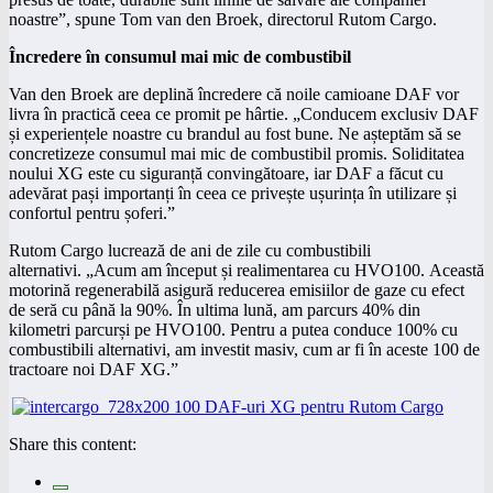
noastre”, spune Tom van den Broek, directorul Rutom Cargo.
Încredere în consumul mai mic de combustibil
Van den Broek are deplină încredere că noile camioane DAF vor
livra în practică ceea ce promit pe hârtie. „Conducem exclusiv DAF
și experiențele noastre cu brandul au fost bune. Ne așteptăm să se
concretizeze consumul mai mic de combustibil promis. Soliditatea
noului XG este cu siguranță convingătoare, iar DAF a făcut cu
adevărat pași importanți în ceea ce privește ușurința în utilizare și
confortul pentru șoferi.”
Rutom Cargo lucrează de ani de zile cu combustibili
alternativi. „Acum am început și realimentarea cu HVO100. Această
motorină regenerabilă asigură reducerea emisiilor de gaze cu efect
de seră cu până la 90%. În ultima lună, am parcurs 40% din
kilometri parcurși pe HVO100. Pentru a putea conduce 100% cu
combustibili alternativi, am investit masiv, cum ar fi în aceste 100 de
tractoare noi DAF XG.”
Share this content: