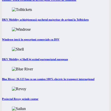
DKV Mobility achiziționează pachetul majoritar de acțiuni la Tolltickets
Windrose intră în operațiuni comerciale cu DSV
DKV Mobility și Shell își extind parteneriatul european
Blue River: 26.123 km cu un camion 100% electric în transport internațional
Proiectul Revoy prinde contur