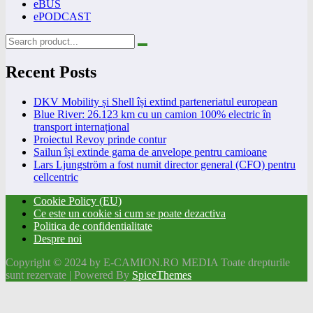
eBUS
ePODCAST
Recent Posts
DKV Mobility și Shell își extind parteneriatul european
Blue River: 26.123 km cu un camion 100% electric în
transport internațional
Proiectul Revoy prinde contur
Sailun își extinde gama de anvelope pentru camioane
Lars Ljungström a fost numit director general (CFO) pentru
cellcentric
Cookie Policy (EU)
Ce este un cookie si cum se poate dezactiva
Politica de confidentialitate
Despre noi
Copyright © 2024 by E-CAMION.RO MEDIA Toate drepturile
sunt rezervate | Powered By
SpiceThemes