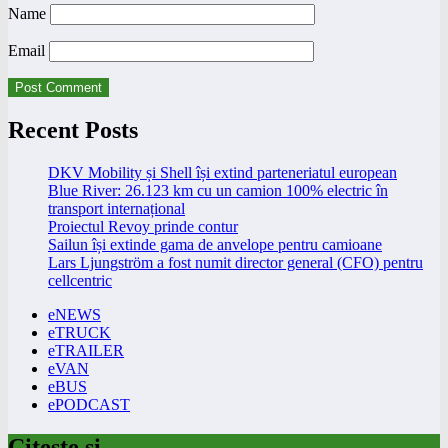
Name
Email
Recent Posts
DKV Mobility și Shell își extind parteneriatul european
Blue River: 26.123 km cu un camion 100% electric în
transport internațional
Proiectul Revoy prinde contur
Sailun își extinde gama de anvelope pentru camioane
Lars Ljungström a fost numit director general (CFO) pentru
cellcentric
eNEWS
eTRUCK
eTRAILER
eVAN
eBUS
ePODCAST
Citeste si