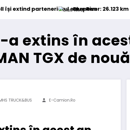
 26.123 km cu un camion 100% electric în transpo
Proiectul Rev
-a extins în aces
MAN TGX de nouă
MHS TRUCK&BUS
E-Camion.ro