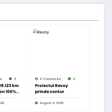
o
0
E-Camion.ro
0
 26.123 km
Proiectul Revoy
on 100%
prinde contur
 transport
nal
026
August 4, 2026