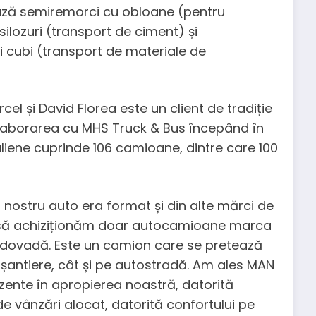
ează semiremorci cu obloane (pentru
silozuri (transport de ciment) și
 cubi (transport de materiale de
cel și David Florea este un client de tradiție
laborarea cu MHS Truck & Bus începând în
uliene cuprinde 106 camioane, dintre care 100
l nostru auto era format și din alte mărci de
 să achiziționăm doar autocamioane marca
at dovadă. Este un camion care se pretează
e șantiere, cât și pe autostradă. Am ales MAN
ezente în apropierea noastră, datorită
de vânzări alocat, datorită confortului pe