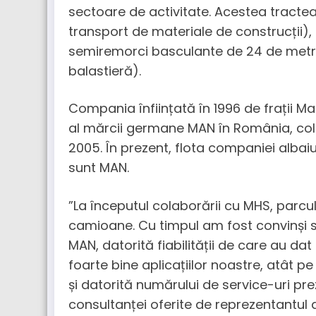
sectoare de activitate. Acestea tract
transport de materiale de construcții), 
semiremorci basculante de 24 de metri
balastieră).
Compania înființată în 1996 de frații Mar
al mărcii germane MAN în România, co
2005. În prezent, flota companiei albai
sunt MAN.
”La începutul colaborării cu MHS, parcu
camioane. Cu timpul am fost convinși
MAN, datorită fiabilității de care au d
foarte bine aplicațiilor noastre, atât p
și datorită numărului de service-uri pr
consultanței oferite de reprezentantul 