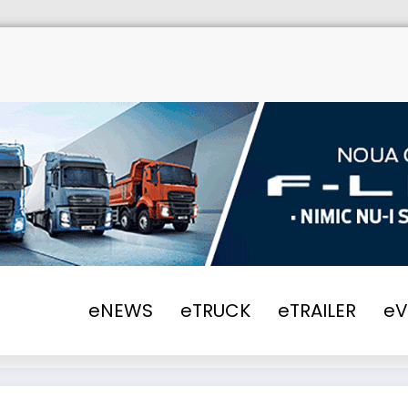
orea Grup și-a extins în acest an flota cu 1
eNEWS
eTRUCK
eTRAILER
e