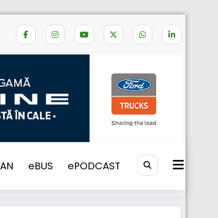
6 camioane MAN TGX de nouă generație
VAN
eBUS
ePODCAST