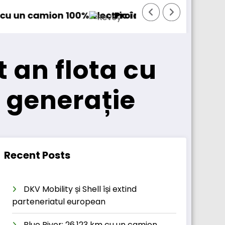
rt internațional
oy prinde contur
Sailun își extinde gam
t an flota cu
 generație
Recent Posts
DKV Mobility și Shell își extind
parteneriatul european
Blue River: 26.123 km cu un camion