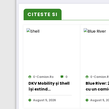
CITESTE SI
E-Camion.ro
0
E-Camion.r
DKV Mobility și Shell
Blue River:
își extind
cu un cami
parteneriatul
electric în
european
August 5, 2026
internațio
August 5, 2