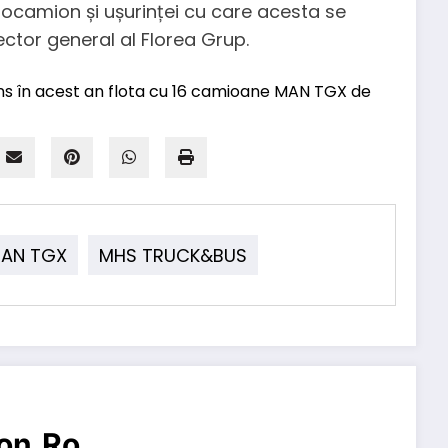
utocamion și ușurinței cu care acesta se
ector general al Florea Grup.
AN TGX
MHS TRUCK&BUS
on.ro