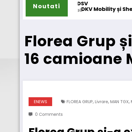
Noutati
ity și Shell își extind parteneriatul european
Blue River:
Florea Grup și
16 camioane 
,
,
,
ENEWS
FLOREA GRUP
Livrare
MAN TGX
0 Comments