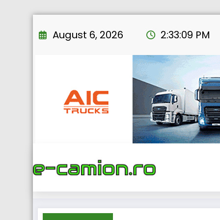
Skip
to
August 6, 2026
2:33:11 PM
content
Home
eNEWS
2022
Fl