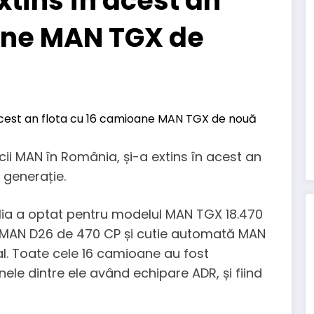
xtins în acest an
oane MAN TGX de
rcii MAN în România, și-a extins în acest an
generație.
lia a optat pentru modelul MAN TGX 18.470
 MAN D26 de 470 CP și cutie automată MAN
al. Toate cele 16 camioane au fost
nele dintre ele având echipare ADR, și fiind