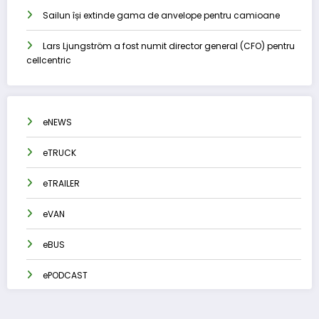
Sailun își extinde gama de anvelope pentru camioane
Lars Ljungström a fost numit director general (CFO) pentru
cellcentric
eNEWS
eTRUCK
eTRAILER
eVAN
eBUS
ePODCAST