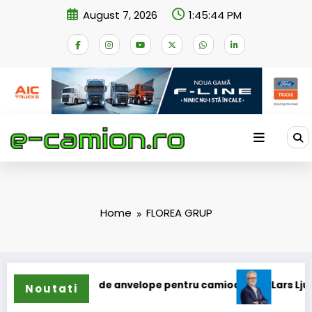
Skip
August 7, 2026
1:45:44 PM
to
content
Home
FLOREA GRUP
extinde gama de anvelope pentru camioane
Lars Ljungström
Noutati