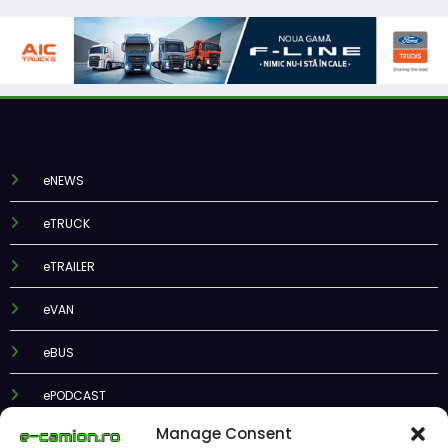
eNEWS
eTRUCK
eTRAILER
eVAN
eBUS
ePODCAST
Manage Consent