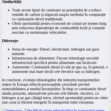
Similarități:
Toate aceste tipuri de camioane au potențialul de a reduce
emisiile de carbon și impactul asupra mediului în comparație
cu camioanele diesel tradiționale.
Oferă oportunități pentru economii de costuri pe termen lung
prin reducerea dependenței de combustibili fosili și costurile
asociate cu mentenanța vehiculelor.
Diferențe:
Sursa de energie: Diesel, electricitate, hidrogen sau gaze
naturale.
Infrastructura de alimentare: Fiecare tehnologie necesită
infrastructură specifică pentru alimentare sau încărcare.
Autonomie: Camioanele diesel și cele pe gaz au, în general, o
autonomie mai mare decât cele electrice sau cu hidrogen.
In concluzie, evoluția tehnologiilor din industria transporturilor
rutiere în Europa reflectă preocupările crescânde privind
sustenabilitatea și mediul înconjurător. În timp ce camioanele diesel
rămân prezente, alternativele precum cele hibride, electrice, cu
hidrogen și pe gaz câștigă teren, oferind oportunități pentru un viitor
mai curat și eficient energetic în transportul rutier european.