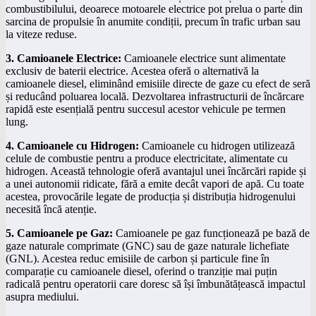
combustibilului, deoarece motoarele electrice pot prelua o parte din
sarcina de propulsie în anumite condiții, precum în trafic urban sau
la viteze reduse.
3. Camioanele Electrice:
Camioanele electrice sunt alimentate
exclusiv de baterii electrice. Acestea oferă o alternativă la
camioanele diesel, eliminând emisiile directe de gaze cu efect de seră
și reducând poluarea locală. Dezvoltarea infrastructurii de încărcare
rapidă este esențială pentru succesul acestor vehicule pe termen
lung.
4. Camioanele cu Hidrogen:
Camioanele cu hidrogen utilizează
celule de combustie pentru a produce electricitate, alimentate cu
hidrogen. Această tehnologie oferă avantajul unei încărcări rapide și
a unei autonomii ridicate, fără a emite decât vapori de apă. Cu toate
acestea, provocările legate de producția și distribuția hidrogenului
necesită încă atenție.
5. Camioanele pe Gaz:
Camioanele pe gaz funcționează pe bază de
gaze naturale comprimate (GNC) sau de gaze naturale lichefiate
(GNL). Acestea reduc emisiile de carbon și particule fine în
comparație cu camioanele diesel, oferind o tranziție mai puțin
radicală pentru operatorii care doresc să își îmbunătățească impactul
asupra mediului.