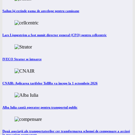
Sailun își extinde gama de anvelope pentru camioane
Lars Ljungström a fost numit director general (CFO) pentru cellcentric
IVECO Strator se întoarce
CNAIR: Aplicarea tarifelor TollRo va începe la 1 octombrie 2026
Alba Iulia caută operator pentru transportul public
Două asociații ale transportatorilor cer transformarea schemei de compensare a accizei
în mecanism permanent