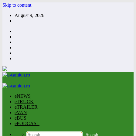
Skip to content
August 9, 2026
eNEWS
eTRUCK
eTRAILER
eVAN
eBUS
ePODCAST