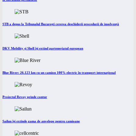
STB a depus la Tribunalul București cererea deschiderii procedurii de insolvență
DKV Mobility și Shell își extind parteneriatul european
Blue River: 26.123 km cu un camion 100% electric în transport internațional
Proiectul Revoy prinde contur
Sailun își extinde gama de anvelope pentru camioane