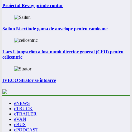
Proiectul Revoy prinde contur
Sailun își extinde gama de anvelope pentru camioane
Lars Ljungström a fost numit director general (CFO) pentru
cellcentric
IVECO Strator se întoarce
eNEWS
eTRUCK
eTRAILER
eVAN
eBUS
ePODCAST