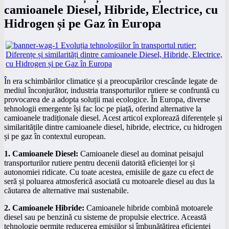
camioanele Diesel, Hibride, Electrice, cu
Hidrogen și pe Gaz în Europa
În era schimbărilor climatice și a preocupărilor crescânde legate de
mediul înconjurător, industria transporturilor rutiere se confruntă cu
provocarea de a adopta soluții mai ecologice. În Europa, diverse
tehnologii emergente își fac loc pe piață, oferind alternative la
camioanele tradiționale diesel. Acest articol explorează diferențele și
similaritățile dintre camioanele diesel, hibride, electrice, cu hidrogen
și pe gaz în contextul european.
1. Camioanele Diesel:
Camioanele diesel au dominat peisajul
transporturilor rutiere pentru decenii datorită eficienței lor și
autonomiei ridicate. Cu toate acestea, emisiile de gaze cu efect de
seră și poluarea atmosferică asociată cu motoarele diesel au dus la
căutarea de alternative mai sustenabile.
2. Camioanele Hibride:
Camioanele hibride combină motoarele
diesel sau pe benzină cu sisteme de propulsie electrice. Această
tehnologie permite reducerea emisiilor și îmbunătățirea eficienței