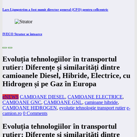
Lars Ljungström a fost numit director general (CFO) pentru cellcentric
IVECO Strator se întoarce
Evoluția tehnologiilor în transportul
rutier: Diferențe și similarități dintre
camioanele Diesel, Hibride, Electrice, cu
Hidrogen și pe Gaz în Europa
eNEWS
CAMIOANE DIESEL
,
CAMIOANE ELECTRICE
,
CAMIOANE GNC
,
CAMIOANE GNL
,
camioane hibride
,
CAMIOANE HIDROGEN
,
evolutie tehnologie transport rutier
e-
camion.ro
0 Comments
Evoluția tehnologiilor în transportul
rutier: Diferențe și similarități dintre