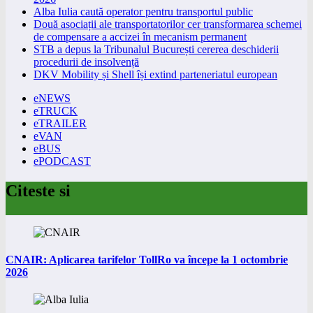
Alba Iulia caută operator pentru transportul public
Două asociații ale transportatorilor cer transformarea schemei
de compensare a accizei în mecanism permanent
STB a depus la Tribunalul București cererea deschiderii
procedurii de insolvență
DKV Mobility și Shell își extind parteneriatul european
eNEWS
eTRUCK
eTRAILER
eVAN
eBUS
ePODCAST
Citeste si
CNAIR: Aplicarea tarifelor TollRo va începe la 1 octombrie
2026