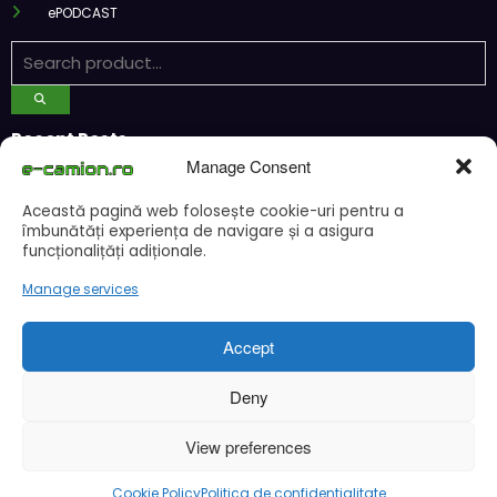
ePODCAST
Recent Posts
Manage Consent
CNAIR: Aplicarea tarifelor TollRo va începe la 1 octombrie 2026
Această pagină web folosește cookie-uri pentru a
Alba Iulia caută operator pentru transportul public
îmbunătăți experiența de navigare și a asigura
Două asociații ale transportatorilor cer transformarea schemei de
funcționalițăți adiționale.
compensare a accizei în mecanism permanent
STB a depus la Tribunalul București cererea deschiderii procedurii de
Manage services
insolvență
DKV Mobility și Shell își extind parteneriatul european
Accept
Deny
Cookie Policy (EU)
Ce este un cookie si cum se poate dezactiva
Politica de confidentialitate
Despre noi
View preferences
Copyright © 2024 by E-CAMION.RO MEDIA Toate drepturile sunt rezervate |
Powered By
SpiceThemes
Cookie Policy
Politica de confidentialitate