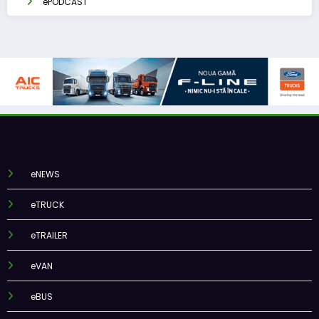
ePODCAST
eNEWS
eTRUCK
eTRAILER
eVAN
eBUS