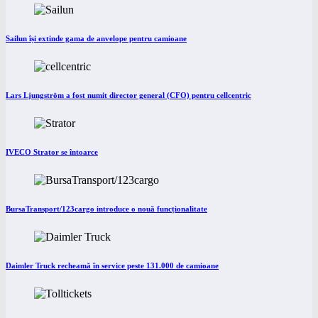
Sailun își extinde gama de anvelope pentru camioane
Lars Ljungström a fost numit director general (CFO) pentru cellcentric
IVECO Strator se întoarce
BursaTransport/123cargo introduce o nouă funcționalitate
Daimler Truck recheamă în service peste 131.000 de camioane