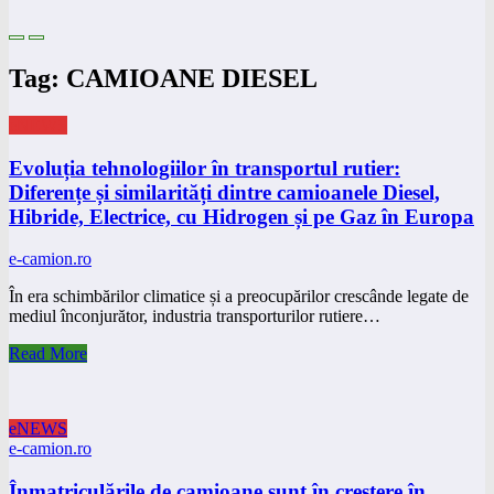
Tag: CAMIOANE DIESEL
eNEWS
Evoluția tehnologiilor în transportul rutier:
Diferențe și similarități dintre camioanele Diesel,
Hibride, Electrice, cu Hidrogen și pe Gaz în Europa
e-camion.ro
În era schimbărilor climatice și a preocupărilor crescânde legate de
mediul înconjurător, industria transporturilor rutiere…
Read More
eNEWS
e-camion.ro
Înmatriculările de camioane sunt în creștere în