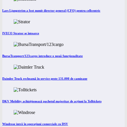
Lars Ljungström a fost numit director general (CFO) pentru cellcentric
IVECO Strator se întoarce
BursaTransport/123cargo introduce o nouă funcționalitate
Daimler Truck recheamă în service peste 131.000 de camioane
DKV Mobility achiziționează pachetul majoritar de acțiuni la Tolltickets
Windrose intră în operațiuni comerciale cu DSV