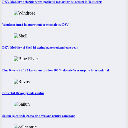
DKV Mobility achiziționează pachetul majoritar de acțiuni la Tolltickets
Windrose intră în operațiuni comerciale cu DSV
DKV Mobility și Shell își extind parteneriatul european
Blue River: 26.123 km cu un camion 100% electric în transport internațional
Proiectul Revoy prinde contur
Sailun își extinde gama de anvelope pentru camioane