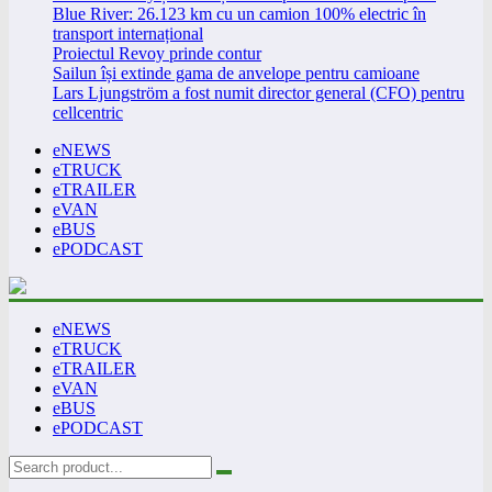
Blue River: 26.123 km cu un camion 100% electric în
transport internațional
Proiectul Revoy prinde contur
Sailun își extinde gama de anvelope pentru camioane
Lars Ljungström a fost numit director general (CFO) pentru
cellcentric
eNEWS
eTRUCK
eTRAILER
eVAN
eBUS
ePODCAST
eNEWS
eTRUCK
eTRAILER
eVAN
eBUS
ePODCAST