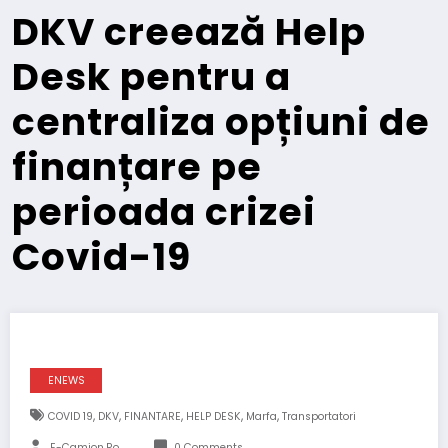
DKV creează Help
Desk pentru a
centraliza opțiuni de
finanțare pe
perioada crizei
Covid-19
ENEWS
,
,
,
,
,
COVID 19
DKV
FINANTARE
HELP DESK
Marfa
Transportatori
E-Camion.ro
0 Comments