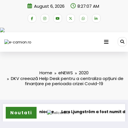
Skip
August 6, 2026
8:27:07 AM
to
content
Home
eNEWS
2020
DKV creează Help Desk pentru a centraliza opțiuni de
finanțare pe perioada crizei Covid-19
tru camioane
Lars Ljungström a fost numit director general
Noutati