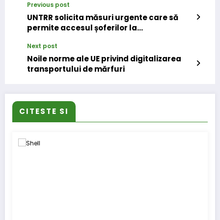
Previous post
UNTRR solicita măsuri urgente care să
permite accesul șoferilor la
autovehiculele de transport marfă
Next post
operate in Vest
Noile norme ale UE privind digitalizarea
transportului de mărfuri
CITESTE SI