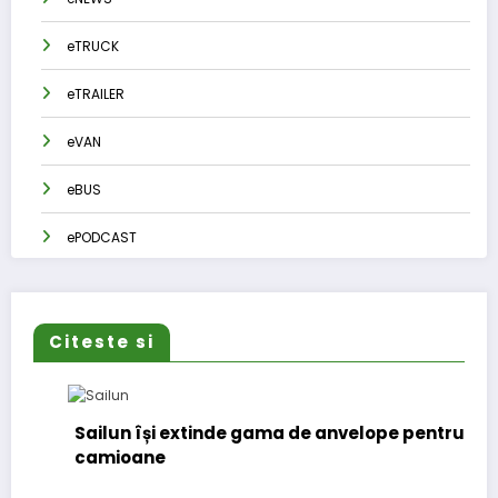
eTRUCK
eTRAILER
eVAN
eBUS
ePODCAST
Citeste si
Sailun își extinde gama de anvelope pentru
camioane