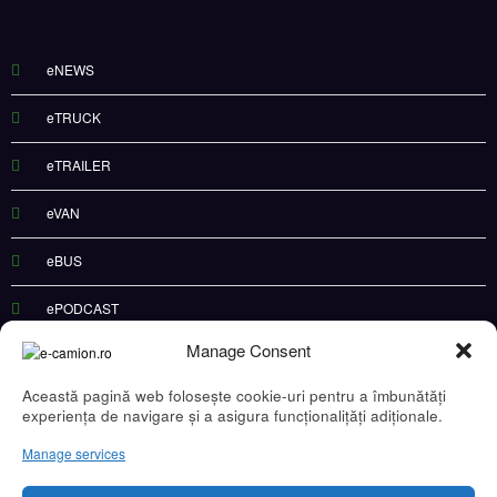
eNEWS
eTRUCK
eTRAILER
eVAN
eBUS
ePODCAST
Manage Consent
Această pagină web folosește cookie-uri pentru a îmbunătăți
experiența de navigare și a asigura funcționalițăți adiționale.
Recent Posts
Manage services
DKV Mobility și Shell își extind parteneriatul european