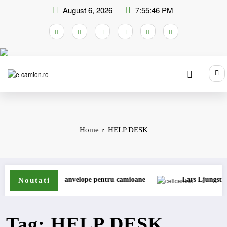
Skip
August 6, 2026
7:55:47 PM
to
content
Home
HELP DESK
xtinde gama de anvelope pentru camioane
Lars Ljungström a fo
Noutati
Tag: HELP DESK