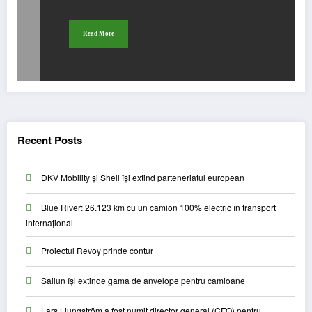
Read More
Recent Posts
DKV Mobility și Shell își extind parteneriatul european
Blue River: 26.123 km cu un camion 100% electric în transport
internațional
Proiectul Revoy prinde contur
Sailun își extinde gama de anvelope pentru camioane
Lars Ljungström a fost numit director general (CFO) pentru