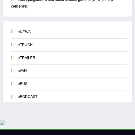
cellcentric
eNEWS
eTRUCK
eTRAILER
eVAN
eBUS
ePODCAST